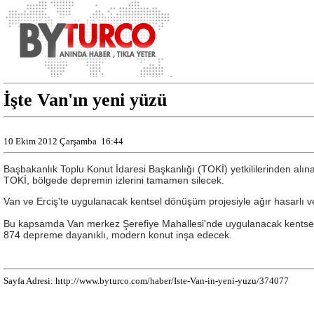
İşte Van'ın yeni yüzü
10 Ekim 2012 Çarşamba
16:44
Başbakanlık Toplu Konut İdaresi Başkanlığı (TOKİ) yetkililerinden al
TOKİ, bölgede depremin izlerini tamamen silecek.
Van ve Erciş'te uygulanacak kentsel dönüşüm projesiyle ağır hasarlı ve
Bu kapsamda Van merkez Şerefiye Mahallesi'nde uygulanacak kentsel d
874 depreme dayanıklı, modern konut inşa edecek.
Sayfa Adresi: http://www.byturco.com/haber/Iste-Van-in-yeni-yuzu/374077