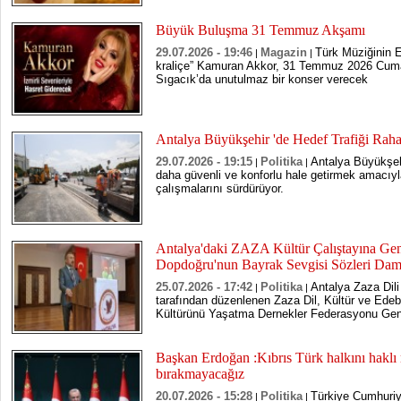
Büyük Buluşma 31 Temmuz Akşamı
29.07.2026 - 19:46
Magazin
Türk Müziğinin E
|
|
kraliçe” Kamuran Akkor, 31 Temmuz 2026 Cuma 
Sıgacık’da unutulmaz bir konser verecek
Antalya Büyükşehir 'de Hedef Trafiği Rah
29.07.2026 - 19:15
Politika
Antalya Büyükşehi
|
|
daha güvenli ve konforlu hale getirmek amacıy
çalışmalarını sürdürüyor.
Antalya'daki ZAZA Kültür Çalıştayına Gen
Dopdoğru'nun Bayrak Sevgisi Sözleri Dam
25.07.2026 - 17:42
Politika
Antalya Zaza Dil
|
|
tarafından düzenlenen Zaza Dil, Kültür ve Edeb
Kültürünü Yaşatma Dernekler Federasyonu Gene
Başkan Erdoğan :Kıbrıs Türk halkını haklı 
bırakmayacağız
20.07.2026 - 15:28
Politika
Türkiye Cumhuri
|
|