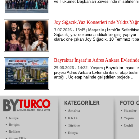
ve Hükûmet Başkanları Zirvesi’nde misafirlerini
Joy Sığacık,Yaz Konserleri nde Yıldız Ya
3.07.2026 - 13:45
Magazin
İzmir’in Seferihis
|
|
Sığacık, yaz sezonuna iddialı bir giriş yapıyor.
olarak öne çıkan Joy Sığacık, 10 Temmuz itibar
Bayraktar İnşaat’ın Adres Ankara Evlerind
29.06.2026 - 14:22
Yaşam
Bayraktar İnşaat’
|
|
projesi Adres Ankara Evlernde ikinci etap teslim
arttığı , Üç etap halinde geliştirilen projede ...
•
•
Antalya
Siyasiler
•
•
•
Künye
KKTC
Yaşam
•
İletişim
•
•
Türkiye
Çeşitli
•
Reklam
•
Dünya
•
Sitene EKle