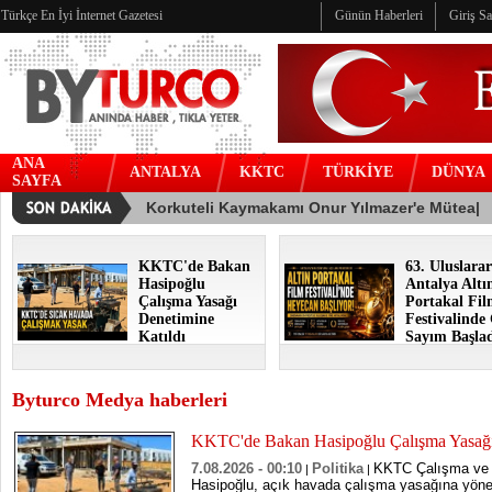
Türkçe En İyi İnternet Gazetesi
Günün Haberleri
Giriş S
ANA
ANTALYA
KKTC
TÜRKİYE
DÜNYA
SAYFA
KKTC'de Bakan
63. Uluslarar
Hasipoğlu
Antalya Altı
Çalışma Yasağı
Portakal Fi
Denetimine
Festivalinde
Katıldı
Sayım Başla
Byturco Medya haberleri
KKTC'de Bakan Hasipoğlu Çalışma Yasağı
7.08.2026 - 00:10
Politika
KKTC Çalışma ve 
|
|
Hasipoğlu, açık havada çalışma yasağına yöneli