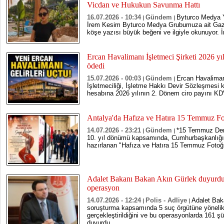
Vicdan ve Hukukun Savunma Hattı
16.07.2026 - 10:34
Gündem
Byturco Medya 
|
|
İrem Kesim Byturco Medya Grubumuza ait Gaze
köşe yazısı büyük beğeni ve ilgiyle okunuyor. İ
Ercan Havalimanı İşletmeci Şirketi 2026 yı
ödedi
15.07.2026 - 00:03
Gündem
Ercan Havaliman
|
|
İşletmeciliği, İşletme Hakkı Devir Sözleşmesi
hesabına 2026 yılının 2. Dönem ciro payını KDV’
Antalya'da Hafıza ve Hatıra 15 Temmuz Fot
14.07.2026 - 23:21
Gündem
*15 Temmuz Demo
|
|
10. yıl dönümü kapsamında, Cumhurbaşkanlığı 
hazırlanan "Hafıza ve Hatıra 15 Temmuz Fotoğra
Adalet Bakanı Bakan Akın Gürlek duyurdu:
operasyon
14.07.2026 - 12:24
Polis - Adliye
Adalet Bak
|
|
soruşturma kapsamında 5 suç örgütüne yönelik
gerçekleştirildiğini ve bu operasyonlarda 161 şü
duyurdu.