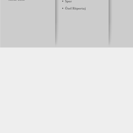
•
Spor
•
Özel Röportaj