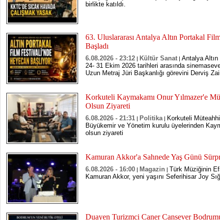
birlikte katıldı.
63. Uluslararası Antalya Altın Portakal Fil
Başladı
6.08.2026 - 23:12
Kültür Sanat
Antalya Altın
|
|
24- 31 Ekim 2026 tarihleri arasında sinemasever
Uzun Metraj Jüri Başkanlığı görevini Derviş Z
Korkuteli Kaymakamı Onur Yılmazer'e Müt
Olsun Ziyareti
6.08.2026 - 21:31
Politika
Korkuteli Müteahhi
|
|
Büyükemir ve Yönetim kurulu üyelerinden Kay
olsun ziyareti
Kamuran Akkor'a Sahnede Yaş Günü Sürpr
6.08.2026 - 16:00
Magazin
Türk Müziğinin Efs
|
|
Kamuran Akkor, yeni yaşını Seferihisar Joy Sığa
Duayen Turizmci Caner Cansever Bodrumun