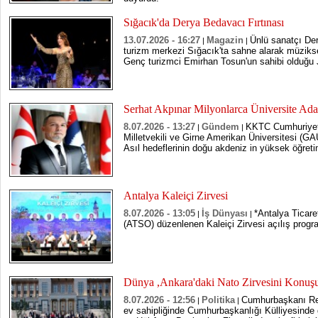
Sığacık'da Derya Bedavacı Fırtınası
13.07.2026 - 16:27
Magazin
Ünlü sanatçı Der
|
|
turizm merkezi Sığacık'ta sahne alarak müziks
Genç turizmci Emirhan Tosun'un sahibi olduğu J
Serhat Akpınar Milyonlarca Üniversite Ada
8.07.2026 - 13:27
Gündem
KKTC Cumhuriyet 
|
|
Milletvekili ve Girne Amerikan Üniversitesi (G
Asıl hedeflerinin doğu akdeniz in yüksek öğreti
Antalya Kaleiçi Zirvesi
8.07.2026 - 13:05
İş Dünyası
*Antalya Ticare
|
|
(ATSO) düzenlenen Kaleiçi Zirvesi açılış program
Dünya ,Ankara'daki Nato Zirvesini Konuş
8.07.2026 - 12:56
Politika
Cumhurbaşkanı Rec
|
|
ev sahipliğinde Cumhurbaşkanlığı Külliyesinde 