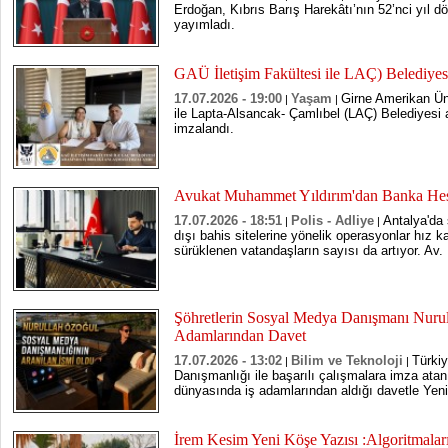
Erdoğan, Kıbrıs Barış Harekâtı’nın 52’nci yıl d
yayımladı.
GAÜ İletişim Fakültesi ile LAÇ) Belediyesi 
17.07.2026 - 19:00
Yaşam
Girne Amerikan Üni
|
|
ile Lapta-Alsancak- Çamlıbel (LAÇ) Belediyesi ar
imzalandı.
Avukat Muhammet Yıldırım'dan Banka Hesa
17.07.2026 - 18:51
Polis - Adliye
Antalya'da
|
|
dışı bahis sitelerine yönelik operasyonlar hız 
sürüklenen vatandaşların sayısı da artıyor. Av
Şöhretlerin Sosyal Medya Danışmanı Nurul
Adamlarından Davet
17.07.2026 - 13:02
Bilim ve Teknoloji
Türki
|
|
Danışmanlığı ile başarılı çalışmalara imza ata
dünyasında iş adamlarından aldığı davetle Yeni 
İrem Kesim Yeni Köşe Yazısı :Algoritmaları