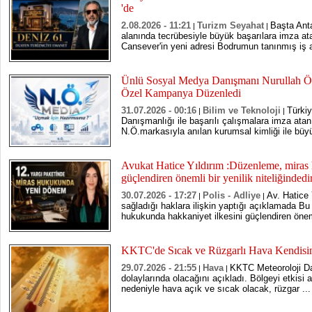
'de
2.08.2026 - 11:21
Turizm Seyahat
Başta Ant
|
|
alanında tecrübesiyle büyük başarılara imza a
Cansever'in yeni adresi Bodrumun tanınmış iş 
Ünlü Sosyal Medya Danışmanı Nurullah Ö
Özel Kampanya Düzenledi
31.07.2026 - 00:16
Bilim ve Teknoloji
Türki
|
|
Danışmanlığı ile başarılı çalışmalara imza atan
N.Ö.markasıyla anılan kurumsal kimliği ile büyü
Avukat Hatice Yıldırım :Düzenleme, miras 
güçlendiren önemli bir yenilik niteliğindedi
30.07.2026 - 17:27
Polis - Adliye
Av. Hatice
|
|
sağladığı haklara ilişkin yaptığı açıklamada B
hukukunda hakkaniyet ilkesini güçlendiren önemli
KKTC'de Sıcak ve Rüzgarlı Hava Kendisini
29.07.2026 - 21:55
Hava
KKTC Meteoroloji Da
|
|
dolaylarında olacağını açıkladı. Bölgeyi etkisi 
nedeniyle hava açık ve sıcak olacak, rüzgar ...