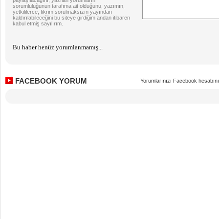
paylaşılacağını, yazılan yorumların
sorumluluğunun tarafıma ait olduğunu, yazımın,
yetkililerce, fikrim sorulmaksızın yayından
kaldırılabileceğini bu siteye girdiğim andan itibaren
kabul etmiş sayılırım.
Bu haber henüz yorumlanmamış...
FACEBOOK YORUM
Yorumlarınızı Facebook hesabını