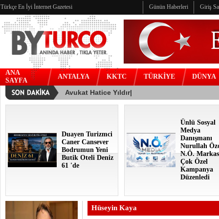
Türkçe En İyi İnternet Gazetesi
Günün Haberleri
Giriş S
ANA
ANTALYA
KKTC
TÜRKİYE
DÜNYA
SAYFA
Ünlü Sosyal
Medya
Duayen Turizmci
Danışmanı
Caner Cansever
Nurullah Öz
Bodrumun Yeni
N.Ö. Markas
Butik Oteli Deniz
Çok Özel
61 'de
Kampanya
Düzenledi
Hüseyin Kaya