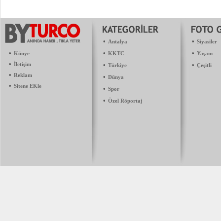
•
•
Antalya
Siyasiler
•
•
•
Künye
KKTC
Yaşam
•
İletişim
•
•
Türkiye
Çeşitli
•
Reklam
•
Dünya
•
Sitene EKle
•
Spor
•
Özel Röportaj