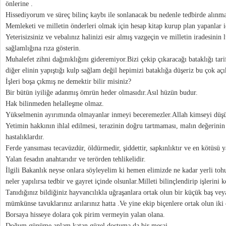
önlerine .
Hissediyorum ve süreç bilinç kaybı ile sonlanacak bu nedenle tedbirde alınm
Memleketi ve milletin önderleri olmak için hesap kitap kurup plan yapanlar 
Yeterisizsiniz ve vebalınız halinizi esir almış vazgeçin ve milletin iradesinin 
sağlamlığına rıza gösterin.
Muhalefet zihni dağınıklığını gideremiyor.Bizi çekip çıkaracağı bataklığı tari
diğer elinin yapıştığı kulp sağlam değil hepimizi bataklığa düşeriz bu çok açı
İşleri boşa çıkmış ne demektir bilir misiniz?
Bir bütün iyiliğe adanmış ömrün heder olmasıdır.Asıl hüzün budur.
Hak bilinmeden helalleşme olmaz.
Yükselmenin ayırımında olmayanlar inmeyi beceremezler.Allah kimseyi düşü
Yetimin hakkının ihlal edilmesi, terazinin doğru tartmaması, malın değerini
hastalıklardır.
Ferde yansıması tecavüzdür, öldürmedir, şiddettir, sapkınlıktır ve en kötüsü y
Yalan fesadın anahtarıdır ve terörden tehlikelidir.
İlgili Bakanlık neyse onlara söyleyelim ki hemen elimizde ne kadar yerli toh
neler yapılırsa tedbir ve gayret içinde olsunlar.Milleti bilinçlendirip işlerini ko
Tanıdığınız bildiğiniz hayvancılıkla uğraşanlara ortak olun bir küçük baş ve
mümkünse tavuklarınız arılarınız hatta .Ve yine ekip biçenlere ortak olun iki
Borsaya hisseye dolara çok pirim vermeyin yalan olana.
Doğum günüme anlam katan güzel dostuma da bir mesaj