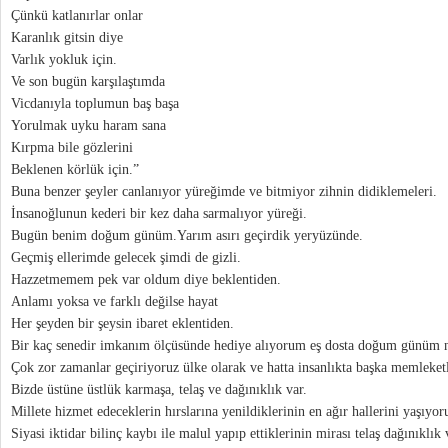
Çünkü katlanırlar onlar
Karanlık gitsin diye
Varlık yokluk için.
Ve son bugün karşılaştımda
Vicdanıyla toplumun baş başa
Yorulmak uyku haram sana
Kırpma bile gözlerini
Beklenen körlük için.”
Buna benzer şeyler canlanıyor yüreğimde ve bitmiyor zihnin didiklemeleri.
İnsanoğlunun kederi bir kez daha sarmalıyor yüreği.
Bugün benim doğum günüm.Yarım asırı geçirdik yeryüzünde.
Geçmiş ellerimde gelecek şimdi de gizli.
Hazzetmemem pek var oldum diye beklentiden.
Anlamı yoksa ve farklı değilse hayat
Her şeyden bir şeysin ibaret eklentiden.
Bir kaç senedir imkanım ölçüsünde hediye alıyorum eş dosta doğum günüm n
Çok zor zamanlar geçiriyoruz ülke olarak ve hatta insanlıkta başka memleket
Bizde üstüne üstlük karmaşa, telaş ve dağınıklık var.
Millete hizmet edeceklerin hırslarına yenildiklerinin en ağır hallerini yaşıyor
Siyasi iktidar bilinç kaybı ile malul yapıp ettiklerinin mirası telaş dağınıklık