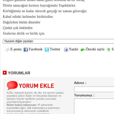
İffetin sanacağım kırmızı bayrağımdır.Teşekkürler.
Körlüğümüz ne kadar sürecek gerçeği ne zaman göreceğiz.
Kabul edinki kelimeler biriktirdim.
Dağılırken bütün düzenler
Çünkü çok bekledim
Sözlerim dirlik ve birlik için.
E-posta
Facebook
Twitter
Yazdır
Önceki sayfa
Sa
YORUMLAR
Küfür, hakaret içeren; dil, din, ırk ayrımı yapan;
yasalara aykırı ifade ve beyanda bulunan ve
tamamı büyük harflerle yazılan yorumlar
yayınlanmayacaktır.
Neleri kabul ediyorum:
IP adresimin
kaydedileceğini, adli makamlarca istenmesi
durumunda ip adresimin yetkililerle