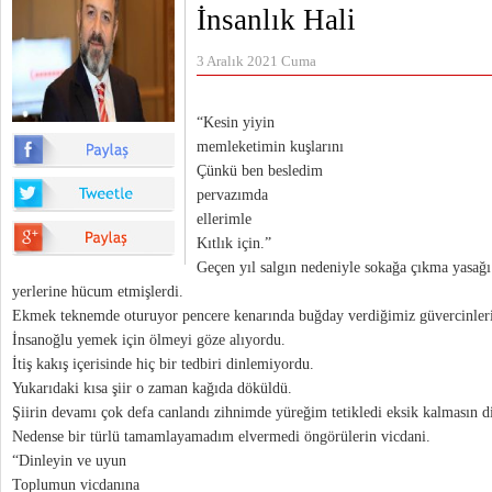
İnsanlık Hali
3 Aralık 2021 Cuma
“Kesin yiyin
memleketimin kuşlarını
Çünkü ben besledim
pervazımda
ellerimle
Kıtlık için.”
Geçen yıl salgın nedeniyle sokağa çıkma yasağı i
yerlerine hücum etmişlerdi.
Ekmek teknemde oturuyor pencere kenarında buğday verdiğimiz güvercinleri
İnsanoğlu yemek için ölmeyi göze alıyordu.
İtiş kakış içerisinde hiç bir tedbiri dinlemiyordu.
Yukarıdaki kısa şiir o zaman kağıda döküldü.
Şiirin devamı çok defa canlandı zihnimde yüreğim tetikledi eksik kalmasın d
Nedense bir türlü tamamlayamadım elvermedi öngörülerin vicdani.
“Dinleyin ve uyun
Toplumun vicdanına