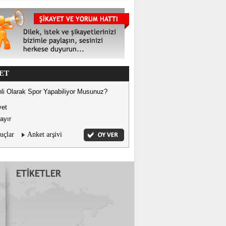
ET
li Olarak Spor Yapabiliyor Musunuz?
vet
ayır
uçlar
Anket arşivi