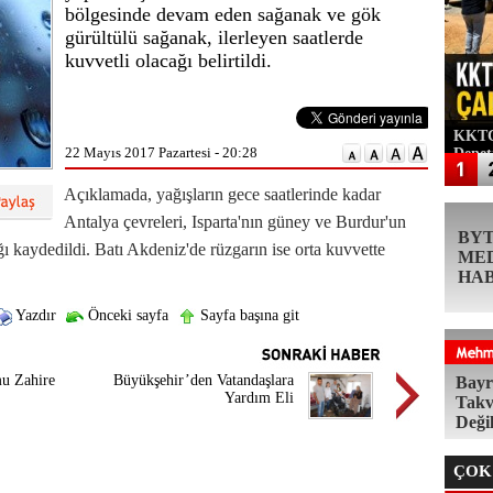
bölgesinde devam eden sağanak ve gök
gürültülü sağanak, ilerleyen saatlerde
kuvvetli olacağı belirtildi.
KKTC'
22 Mayıs 2017 Pazartesi - 20:28
Denet
Açıklamada, yağışların gece saatlerinde kadar
Antalya çevreleri, Isparta'nın güney ve Burdur'un
BY
ğı kaydedildi. Batı Akdeniz'de rüzgarın ise orta kuvvette
ME
HA
Yazdır
Önceki sayfa
Sayfa başına git
u Zahire
Büyükşehir’den Vatandaşlara
Bayr
Yardım Eli
Takv
Deği
ÇOK