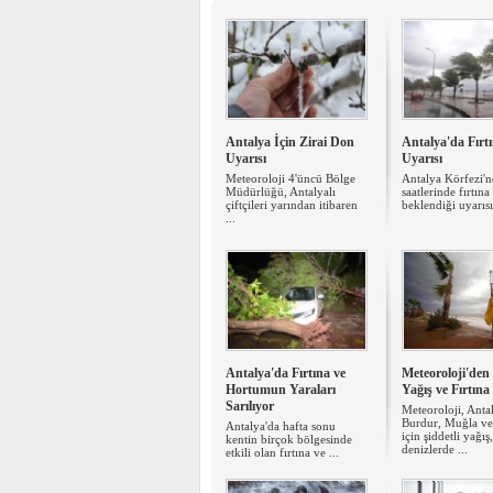
Antalya İçin Zirai Don
Antalya'da Fırt
Uyarısı
Uyarısı
Meteoroloji 4'üncü Bölge
Antalya Körfezi'n
Müdürlüğü, Antalyalı
saatlerinde fırtına
çiftçileri yarından itibaren
beklendiği uyarısı
...
Antalya'da Fırtına ve
Meteoroloji'den 
Hortumun Yaraları
Yağış ve Fırtına
Sarılıyor
Meteoroloji, Anta
Burdur, Muğla ve 
Antalya'da hafta sonu
için şiddetli yağış,
kentin birçok bölgesinde
denizlerde ...
etkili olan fırtına ve ...