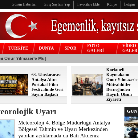
Günün Haberleri
Giriş Sayfam Yap
Favorilere Ekle
Künye
İletişim
FOTO
VİDEO
TÜRKİYE
DÜNYA
SPOR
GALERİ
GALER
Korkuteli
63. Uluslararası
Kaymakamı
Antalya Altın
Onur Yılmazer'e
Portakal Film
Müteahhitler
Festivalinde Geri
Derneğinden
Sayım Başladı
Hayırlı Olsun
Ziyareti
teorolojik Uyarı
GÜNÜ
Meteoroloji 4. Bölge Müdürlüğü Antalya
Bölgesel Tahmin ve Uyarı Merkezinden
yapılan açıklamada da Batı Akdeniz