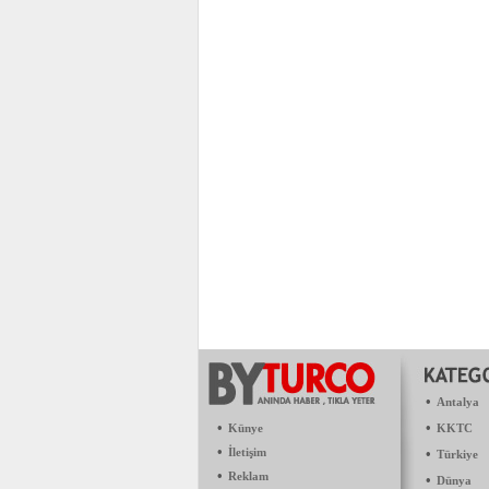
•
Antalya
•
•
Künye
KKTC
•
İletişim
•
Türkiye
•
Reklam
•
Dünya