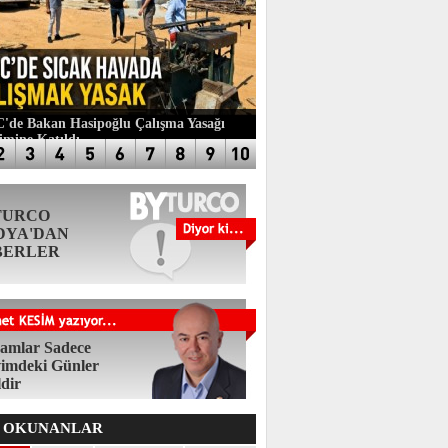
de Bakan Hasipoğlu Çalışma Yasağı
imine Katıldı
TURCO
DYA'DAN
BERLER
amlar Sadece
imdeki Günler
ldir
 OKUNANLAR