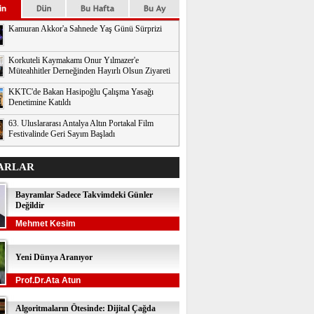
Kamuran Akkor'a Sahnede Yaş Günü Sürprizi
Korkuteli Kaymakamı Onur Yılmazer'e
Müteahhitler Derneğinden Hayırlı Olsun Ziyareti
KKTC'de Bakan Hasipoğlu Çalışma Yasağı
Denetimine Katıldı
63. Uluslararası Antalya Altın Portakal Film
Festivalinde Geri Sayım Başladı
ARLAR
Bayramlar Sadece Takvimdeki Günler
Değildir
Mehmet Kesim
Yeni Dünya Aranıyor
Prof.Dr.Ata Atun
Algoritmaların Ötesinde: Dijital Çağda