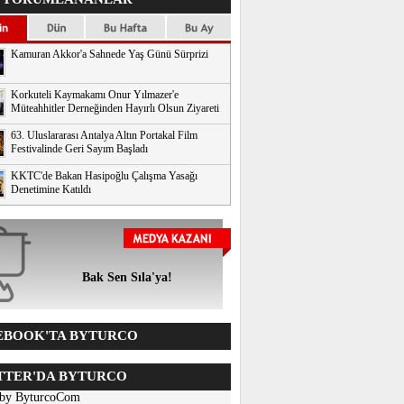
Kamuran Akkor'a Sahnede Yaş Günü Sürprizi
Korkuteli Kaymakamı Onur Yılmazer'e
Müteahhitler Derneğinden Hayırlı Olsun Ziyareti
63. Uluslararası Antalya Altın Portakal Film
Festivalinde Geri Sayım Başladı
KKTC'de Bakan Hasipoğlu Çalışma Yasağı
Denetimine Katıldı
Bak Sen Sıla'ya!
BOOK'TA BYTURCO
TER'DA BYTURCO
 by ByturcoCom