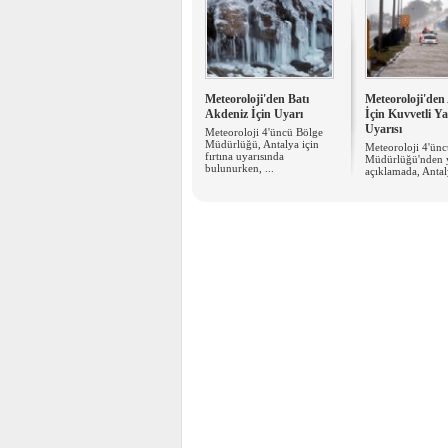
Meteoroloji'den Batı
Meteoroloji'den
Akdeniz İçin Uyarı
İçin Kuvvetli Ya
Uyarısı
Meteoroloji 4'üncü Bölge
Müdürlüğü, Antalya için
Meteoroloji 4'ün
fırtına uyarısında
Müdürlüğü'nden 
bulunurken, ...
açıklamada, Antaly