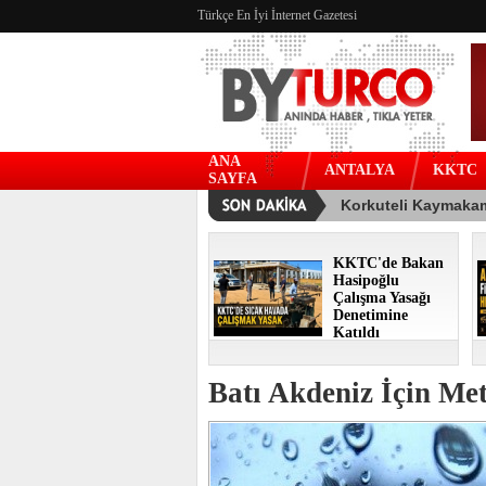
Türkçe En İyi İnternet Gazetesi
ANA
ANTALYA
KKTC
SAYFA
KKTC'de Bakan
Hasipoğlu
Çalışma Yasağı
Denetimine
Katıldı
Batı Akdeniz İçin Me