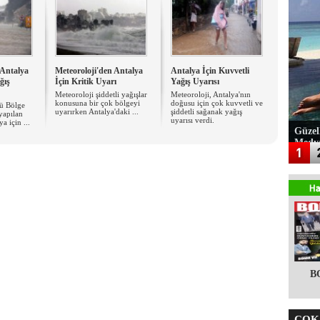
 Antalya
Meteoroloji'den Antalya
Antalya İçin Kuvvetli
ğış
İçin Kritik Uyarı
Yağış Uyarısı
Meteoroloji şiddetli yağışlar
Meteoroloji, Antalya'nın
konusuna bir çok bölgeyi
doğusu için çok kuvvetli ve
cü Bölge
uyarırken Antalya'daki ...
şiddetli sağanak yağış
yapılan
uyarısı verdi.
a için ...
Güzel
Medy
B
ÇOK