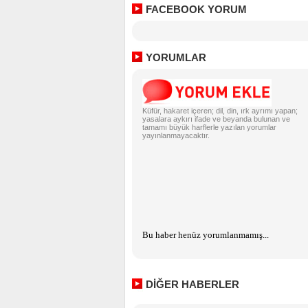
FACEBOOK YORUM
YORUMLAR
Küfür, hakaret içeren; dil, din, ırk ayrımı yapan;
yasalara aykırı ifade ve beyanda bulunan ve
tamamı büyük harflerle yazılan yorumlar
yayınlanmayacaktır.
Bu haber henüz yorumlanmamış...
DİĞER HABERLER