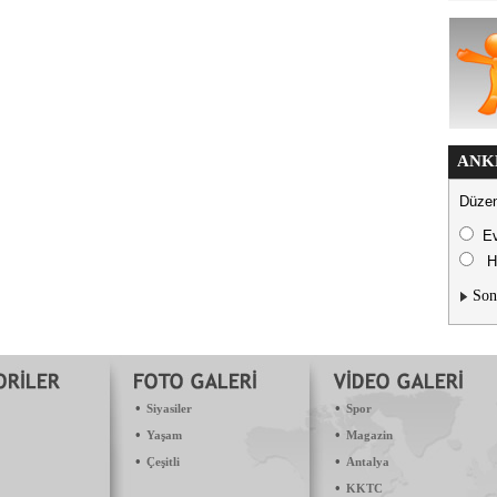
ANK
Düzen
E
H
Son
•
•
Siyasiler
Spor
•
•
Yaşam
Magazin
•
•
Çeşitli
Antalya
•
KKTC