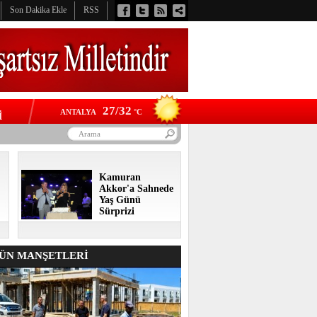
Son Dakika Ekle
RSS
27/32
ANTALYA
°C
İ
Kamuran
Akkor'a Sahnede
Yaş Günü
Sürprizi
N MANŞETLERİ