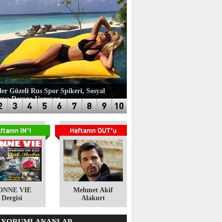
ler Güzeli Rus Spor Spikeri, Sosyal
aya Damga Vuruyor
ONNE VIE
​Mehmet Akif
Dergisi
Alakurt
 YORUMLANANLAR