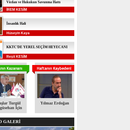
Vicdan ve Hukukun Savunma Hattı
İREM KESİM
İnsanlık Hali
Hüseyin Kaya
KKTC'DE YEREL SEÇİM HEYECANI
Reşit KESİM
ışlar Turgül
Yılmaz Erdoğan
üsehan İçin
 GALERİ