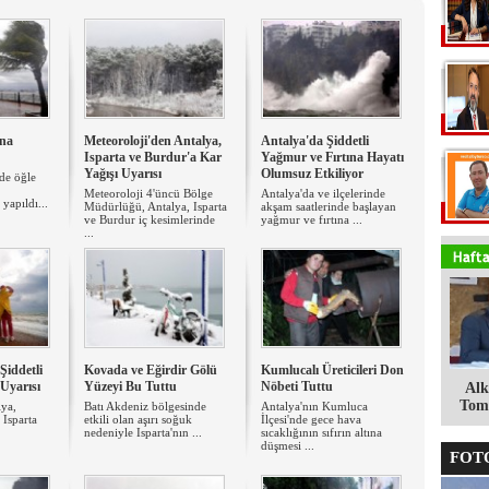
ına
Meteoroloji'den Antalya,
Antalya'da Şiddetli
Isparta ve Burdur'a Kar
Yağmur ve Fırtına Hayatı
Yağışı Uyarısı
Olumsuz Etkiliyor
de öğle
Meteoroloji 4'üncü Bölge
Antalya'da ve ilçelerinde
 yapıldı...
Müdürlüğü, Antalya, Isparta
akşam saatlerinde başlayan
ve Burdur iç kesimlerinde
yağmur ve fırtına ...
...
Şiddetli
Kovada ve Eğirdir Gölü
Kumlucalı Üreticileri Don
 Uyarısı
Yüzeyi Bu Tuttu
Nöbeti Tuttu
Alk
Tomg
lya,
Batı Akdeniz bölgesinde
Antalya'nın Kumluca
Isparta
etkili olan aşırı soğuk
İlçesi'nde gece hava
nedeniyle Isparta'nın ...
sıcaklığının sıfırın altına
düşmesi ...
FOTO