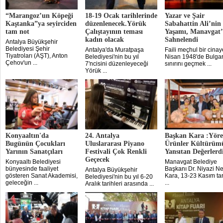
“Marangoz’un Köpeği
18-19 Ocak tarihlerinde
Yazar ve Şair
Kaştanka”ya seyirciden
düzenlenecek.Yörük
Sabahattin Ali’nin
tam not
Çalıştayının teması
Yaşamı, Manavgat’
kadın olacak
Sahnelendi
Antalya Büyükşehir
Belediyesi Şehir
Antalya'da Muratpaşa
Faili meçhul bir cinay
Tiyatroları (AŞT), Anton
Belediyesi'nin bu yıl
Nisan 1948'de Bulgar
Çehov'un ...
7'ncisini düzenleyeceği
sınırını geçmek ...
Yörük ...
Konyaaltın'da
24. Antalya
Başkan Kara :Yöre
Bugünün Çocukları
Uluslararası Piyano
Ürünler Kültürüm
Yarının Sanatçıları
Festivali Çok Renkli
Yansıtan Değerlerd
Geçecek
Konyaaltı Belediyesi
Manavgat Belediye
bünyesinde faaliyet
Başkanı Dr. Niyazi Ne
Antalya Büyükşehir
gösteren Sanat Akademisi,
Kara, 13-23 Kasım tar
Belediyesi'nin bu yıl 6-20
geleceğin ...
...
Aralık tarihleri arasında ...