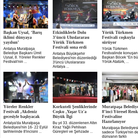
Başkan Uysal, ‘Barış
Etkinliklerle Dolu
Yörük Türkmen
iklimi dünyaya
3’üncü Uluslararası
Festivali coşkuyla
yayılsın’
Yörük Türkmen
sürüyor
Festivali sona erdi
Antalya Muratpaşa
Yörük Türkmen
Belediye Başkanı Ümit
Festivalinde konuşan
Antalya Büyükşehir
Uysal, 8. Yöreler Renkler
Başkan Böcek “En b
Belediyesi'nin düzenlediği
Festivali'nin ...
Yörük Atatürk, ...
3'üncü Uluslararası
Antalya ...
Yöreler Renkler
Korkuteli Şenliklerinde
Muratpaşa Belediye
Festivali ,Akdeniz
Coşku ,Yaşar Uz'a
8’inci Yöresel Renk
gecesiyle başlıyacak
Büyük İlgi
Festivaline
Hazırlanıyor
Antalya'da Muratpaşa
Bu yıl 33. düzenlenen Altın
Belediyesi'nin 16- 22 Eylül
Kiraz Yağlı Pehlivan
Muratpaşa Belediyesi
tarihlerinde 8'incisini ...
Güreşleri ve Şehzade ...
sadece Türkiye'nin de
dünyanın farklı