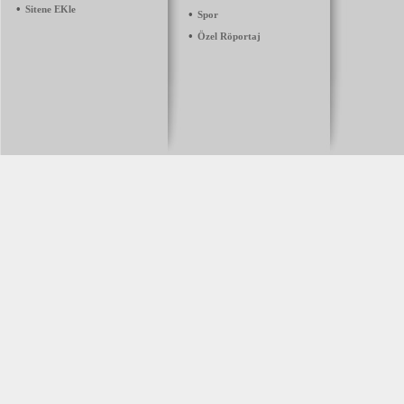
•
Sitene EKle
•
Spor
•
Özel Röportaj