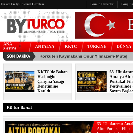
Türkçe En İyi İnternet Gazetesi
Günün Haberleri
Giriş S
ANA
ANTALYA
KKTC
TÜRKİYE
DÜNYA
SAYFA
KKTC'de Bakan
63. Uluslarar
Hasipoğlu
Antalya Altı
Çalışma Yasağı
Portakal Fi
Denetimine
Festivalinde
Katıldı
Sayım Başla
Kültür Sanat
63. Uluslararası Anta
Altın Portakal Film