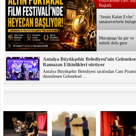
Festivalinde Geri Sa
Başladı
‘Sessiz Kalan Evler’
sanatseverlerle buluşt
Muratpaşa’da şiir ve
müzik dolu gece
Antalya Büyükşehir Belediyesi’nin Gelenekse
Ramazan Etkinlikleri sürüyor
Antalya Büyükşehir Belediyesi tarafından Cam Piramit
düzenlenen Geleneksel ...