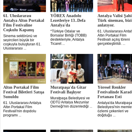
61. Uluslararası
YÖREX Anadolu
Antalya Valisi Şahi
Antalya Altın Portakal
Lezetleriye 13..Defa
Türk sineması, bizi
Film Festivaline
Antalya'da
anlatıyor.
Coşkulu Kapanış
*Türkiye Odalar ve
61. Uluslararası Anta
Borsalar Birliği (TOBB)
Altın Portakal Film
Sinema sektörünü ve
destekleriyle, Antalya
Festivali açılış töreni
seyircileri büyük bir
Ticaret ...
gerçekleştirildi. ...
coşkuyla buluşturan 61.
Uluslararası ...
Altın Portakal Film
Muratpaşa'da Gitar
Yöresel Renkler
Festival Biletleri Satışa
Festivali Başlıyor
Festivalinde Karad
Sunuldu
Fırtanası Esti
Muratpaşa Belediyesi ve
ODTÜ Antalya Mezunlar
61. Uluslararası Antalya
Antalya'da Muratpaş
Derneği'nin düzenlediği ...
Altın Portakal Film
Belediyesi'nin memle
Festivali'nin dopdolu
özlemi çekenleri ve
programı ...
doğduğu ...