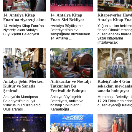
14. Antalya Kitap
14. Antalya Kitap
Kitapseverler Hayd
Fuarı’na ziyaretçi akını
Fuarı Sizi Bekliyor
Antalya Kitap Fua
14. Antalya Kitap Fuarı'na
*Antalya Büyükşehir
Yoğun katılım beklen
ziyaretçi akını Antalya
Belediyesi'nin ev
“İnsan Olmak” teması
Büyükşehir Belediyesi ...
sahipliğinde düzenlenen
düzenlenecek fuarda
14. Antalya ...
yazar kitaplarını
imzalayacak
Antalya Şehir Merkezi
Antikacılar ve Nostalji
Kaleiçi’nde 4 Gün
Kültür ve Sanatla
Tutkunları Bu
sokaklar, meydanl
Şenlendi
Festivali'de Buluştu
sanatla buluşuyor
Antalya'da Muratpaşa
Antalya Büyükşehir
Muratpaşa Belediyesi
Belediyesi'nin bu yıl
Belediyesi, antika ve
17-20 Ekim tarihlerin
9'uncusunu düzenlediği
nostalji tutkunlarını
düzenleyeceği Kaleiçi 
Uluslararası ...
Karaalioğlu ...