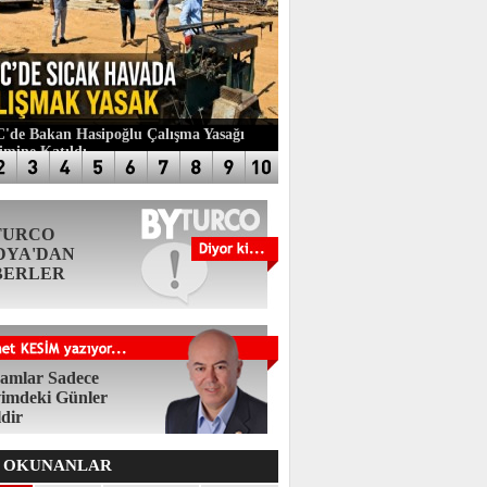
de Bakan Hasipoğlu Çalışma Yasağı
imine Katıldı
TURCO
DYA'DAN
BERLER
amlar Sadece
imdeki Günler
ldir
 OKUNANLAR