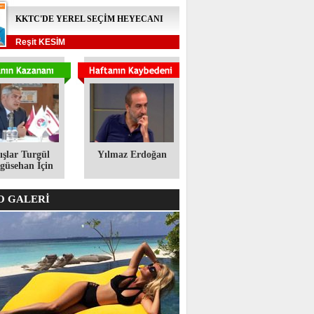
KKTC'DE YEREL SEÇİM HEYECANI
Reşit KESİM
ışlar Turgül
Yılmaz Erdoğan
üsehan İçin
 GALERİ