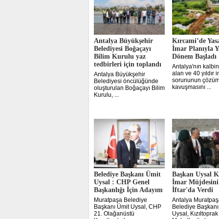
Antalya Büyükşehir
Kırcami’de Yasa
Belediyesi Boğaçayı
İmar Planıyla Y
Bilim Kurulu yaz
Dönem Başladı
tedbirleri için toplandı
Antalya'nın kalbi
alan ve 40 yıldır 
Antalya Büyükşehir
sorununun çözü
Belediyesi öncülüğünde
kavuşmasını ...
oluşturulan Boğaçayı Bilim
Kurulu, ...
Belediye Başkanı Ümit
Başkan Uysal K
Uysal : CHP Genel
İmar Müjdesini
Başkanlığı İçin Adayım
İftar'da Verdi
Muratpaşa Belediye
Antalya Muratpaş
Başkanı Ümit Uysal, CHP
Belediye Başkanı
21. Olağanüstü
Uysal, Kızıltoprak