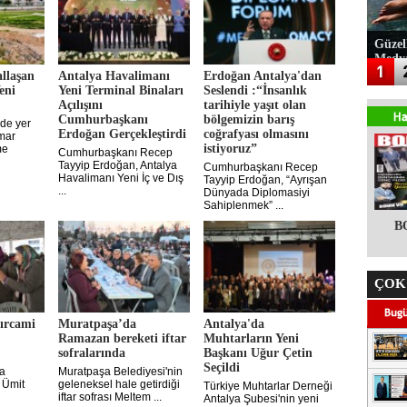
Güzel
Medy
llaşan
Antalya Havalimanı
Erdoğan Antalya'dan
eni
Yeni Terminal Binaları
Seslendi :“İnsanlık
Açılışını
tarihiyle yaşıt olan
Cumhurbaşkanı
bölgemizin barış
nde yer
Erdoğan Gerçekleştirdi
coğrafyası olmasını
imar
istiyoruz”
me
Cumhurbaşkanı Recep
Tayyip Erdoğan, Antalya
Cumhurbaşkanı Recep
Havalimanı Yeni İç ve Dış
Tayyip Erdoğan, “Ayrışan
...
Dünyada Diplomasiyi
Sahiplenmek” ...
B
ÇOK
ırcami
Muratpaşa’da
Antalya'da
Ramazan bereketi iftar
Muhtarların Yeni
sofralarında
Başkanı Uğur Çetin
Seçildi
a
Muratpaşa Belediyesi'nin
 Ümit
geleneksel hale getirdiği
Türkiye Muhtarlar Derneği
iftar sofrası Meltem ...
Antalya Şubesi'nin yeni