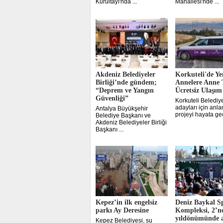
Kurultayı'nda ...
Mahallesi'nde ...
Akdeniz Belediyeler
Korkuteli'de Ye
Birliği’nde gündem;
Annelere Anne T
“Deprem ve Yangın
Ücretsiz Ulaşım
Güvenliği”
Korkuteli Belediy
adayları için anlam
Antalya Büyükşehir
projeyi hayata geçi
Belediye Başkanı ve
Akdeniz Belediyeler Birliği
Başkanı ...
Kepez’in ilk engelsiz
Deniz Baykal S
parkı Ay Deresine
Kompleksi, 2’n
yıldönümünde a
Kepez Belediyesi, su