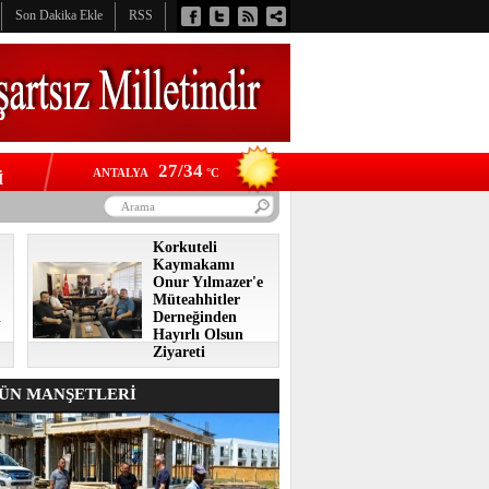
Son Dakika Ekle
RSS
27/34
ANTALYA
°C
İ
Korkuteli
Kaymakamı
Onur Yılmazer'e
Müteahhitler
i
Derneğinden
Hayırlı Olsun
Ziyareti
N MANŞETLERİ