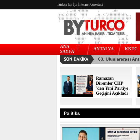
Türkçe En İyi İnternet Gazetesi
ANA
ANTALYA
KKTC
SAYFA
Ramazan
Diremler CHP
'den Yeni Partiye
Geçişini Açıkladı
Politika