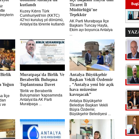
kutlandı
Ticaret İl
ir
Müdürlüğü’ne
tte
Kuzey Kıbrıs Türk
Teşekkür
ireylerin
Cumhuriyeti'nin (KKTC)
42'nci kuruluş yıl dönümü,
AK Parti Muratpaşa İlçe
Antalya'da törenle kutlandı
Başkanı Tuncay Hayta,
Ekim ayı boyunca Antalya
YAZ
...
Birlik
Muratpaşa'da Birlik Ve
Antalya Büyükşehir
Beraberlik Buluşma
Başkan Vekili Özdemir
a Yoğun
Toplantısına Davet
, “Antalya yeni bir açık
hava müzesine
'Birlik ve Beraberlik
kavuşacak”
Buluşmaları 'kapsamında
a İlçe
Antalya'da AK Parti
ndan
Antalya Büyükşehir
Muratpaşa ...
k ve
Belediye Başkan Vekili
Büşra Özdemir,
Büyükşehir Belediyesi ...