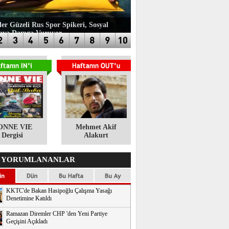
ler Güzeli Rus Spor Spikeri, Sosyal
aya Damga Vuruyor
ONNE VIE
​Mehmet Akif
Dergisi
Alakurt
 YORUMLANANLAR
KKTC'de Bakan Hasipoğlu Çalışma Yasağı
Denetimine Katıldı
Ramazan Diremler CHP 'den Yeni Partiye
Geçişini Açıkladı