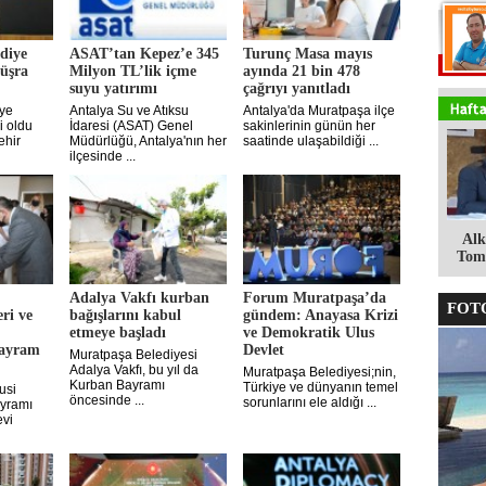
diye
ASAT’tan Kepez’e 345
Turunç Masa mayıs
Büşra
Milyon TL’lik içme
ayında 21 bin 478
suyu yatırımı
çağrıyı yanıtladı
iye
Antalya Su ve Atıksu
Antalya'da Muratpaşa ilçe
i oldu
İdaresi (ASAT) Genel
sakinlerinin günün her
hir
Müdürlüğü, Antalya'nın her
saatinde ulaşabildiği ...
ilçesinde ...
Alk
Tomg
Adalya Vakfı kurban
Forum Muratpaşa’da
FOTO
ri ve
bağışlarını kabul
gündem: Anayasa Krizi
etmeye başladı
ve Demokratik Ulus
bayram
Devlet
Muratpaşa Belediyesi
Adalya Vakfı, bu yıl da
Muratpaşa Belediyesi;nin,
Kurban Bayramı
Türkiye ve dünyanın temel
usi
öncesinde ...
sorunlarını ele aldığı ...
yramı
evi