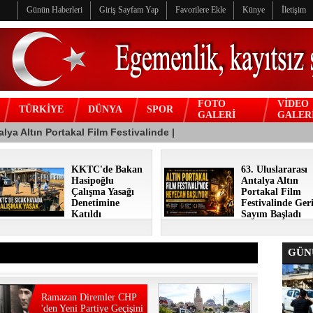
Günün Haberleri
Giriş Sayfam Yap
Favorilere Ekle
Künye
İletişim
FOTO
VİDEO
TÜRKİYE
DÜNYA
SPOR
GALERİ
GALER
KKTC'de Bakan
63. Uluslararası
Hasipoğlu
Antalya Altın
Çalışma Yasağı
Portakal Film
Denetimine
Festivalinde Ger
Katıldı
Sayım Başladı
GÜNÜ
Ramazan Diremler CHP
'den Yeni Partiye Geçişini