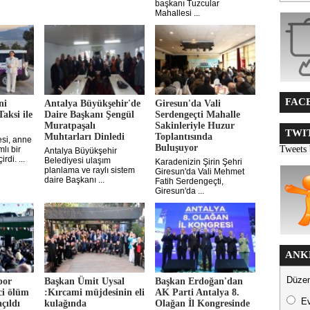
başkanı Tuzcular
Mahallesi ...
FACE
ni
Antalya Büyükşehir'de
Giresun'da Vali
aksi ile
Daire Başkanı Şengül
Serdengeçti Mahalle
Muratpaşalı
Sakinleriyle Huzur
TWIT
Muhtarları Dinledi
Toplantısında
esi, anne
Buluşuyor
Tweets
lı bir
Antalya Büyükşehir
rdi. ...
Belediyesi ulaşım
Karadenizin Şirin Şehri
planlama ve raylı sistem
Giresun'da Vali Mehmet
daire Başkanı ...
Fatih Serdengeçti,
Giresun'da ...
ANK
Düzen
por
Başkan Ümit Uysal
Başkan Erdoğan'dan
ci ölüm
:Kırcami müjdesinin eli
AK Parti Antalya 8.
E
çıldı
kulağında
Olağan İl Kongresinde