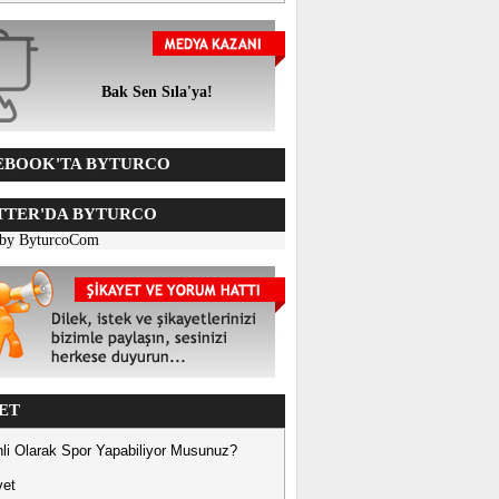
Bak Sen Sıla'ya!
BOOK'TA BYTURCO
TER'DA BYTURCO
 by ByturcoCom
ET
li Olarak Spor Yapabiliyor Musunuz?
vet