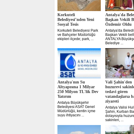
Korkuteli
Antalya'da Bele
Belediyesi’nden Yeni
Başkan Vekili 
Sosyal Tesis
Özdemir Oldu
Korkuteli Belediyesi Park
Antalya'da Beled
ve Bahçeler Müdürlüğü
Başkan Vekili bell
ekipleri ilçede; park, ...
ANTALYA Büyükşe
Belediye ...
Antalya'nın Su
Vali Şahin'den
Altyapısına 1 Milyar
huzurevi sakinle
250 Milyon TL'lik Dev
tedavi gören
Yatırım
vatandaşlarıa 
ziyareti
Antalya Büyükşehir
Belediyesi ASAT Genel
Antalya Valisi Hul
Müdürlüğü, kentin içme
Şahin, Kurban Ba
suyu ihtiyacını ...
dolayısıyla huzur
sakinleri, ...