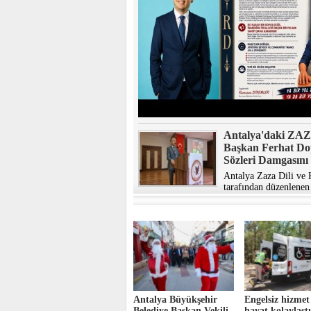
Antalya'daki ZAZA
Başkan Ferhat Do
Sözleri Damgasın
Antalya Zaza Dili ve
tarafından düzenlenen 
Antalya Büyükşehir
Engelsiz hizmet
Belediye Başkan Vekili
hayat kolaylaştı