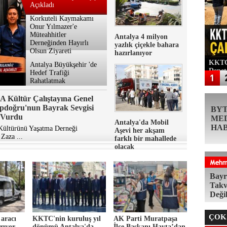
Açıkladı
Korkuteli Kaymakamı
Onur Yılmazer'e
Müteahhitler
Antalya 4 milyon
Derneğinden Hayırlı
yazlık çiçekle bahara
Olsun Ziyareti
hazırlanıyor
KKTC'
Antalya Büyükşehir 'de
Denet
Hedef Trafiği
Rahatlatmak
 Kültür Çalıştayına Genel
pdoğru'nun Bayrak Sevgisi
BY
ı Vurdu
ME
Antalya'da Mobil
HA
 Kültürünü Yaşatma Derneği
Aşevi her akşam
Zaza ...
farklı bir mahallede
olacak
Bayr
Takv
Deği
ÇOK
 aracı
KKTC'nin kuruluş yıl
AK Parti Muratpaşa
rıyor
dönümü Antalya'da
İlçe Başkanı Hayta’dan