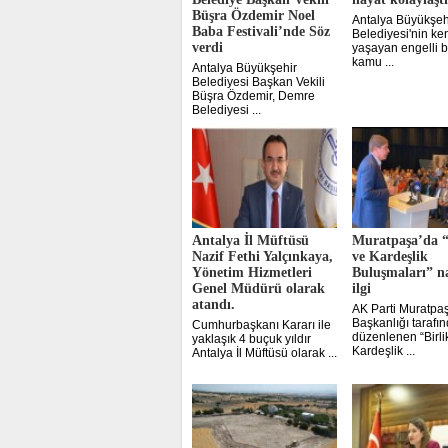
Büşra Özdemir Noel
Antalya Büyükşeh
Baba Festivali’nde Söz
Belediyesi'nin ken
verdi
yaşayan engelli b
kamu ...
Antalya Büyükşehir
Belediyesi Başkan Vekili
Büşra Özdemir, Demre
Belediyesi ...
Antalya İl Müftüsü
Muratpaşa’da “
Nazif Fethi Yalçınkaya,
ve Kardeşlik
Yönetim Hizmetleri
Buluşmaları” n
Genel Müdürü olarak
ilgi
atandı.
AK Parti Muratpaş
Başkanlığı tarafı
Cumhurbaşkanı Kararı ile
düzenlenen “Birli
yaklaşık 4 buçuk yıldır
Kardeşlik ...
Antalya İl Müftüsü olarak ...