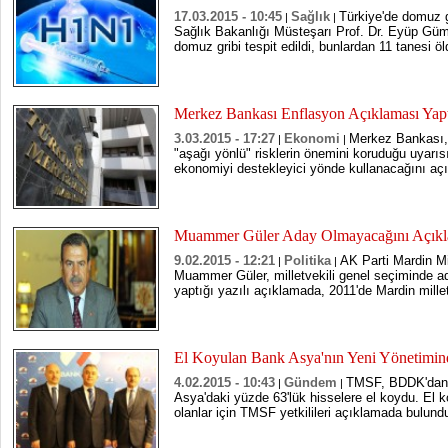
17.03.2015 - 10:45
Sağlık
Türkiye'de domuz g
|
|
Sağlık Bakanlığı Müsteşarı Prof. Dr. Eyüp Güm
domuz gribi tespit edildi, bunlardan 11 tanesi öl
Merkez Bankası Enflasyon Açıklaması Yap
3.03.2015 - 17:27
Ekonomi
Merkez Bankası
|
|
"aşağı yönlü" risklerin önemini koruduğu uyarısı 
ekonomiyi destekleyici yönde kullanacağını açı
Muammer Güler Aday Olmayacağını Açıkl
9.02.2015 - 12:21
Politika
AK Parti Mardin Mil
|
|
Muammer Güler, milletvekili genel seçiminde a
yaptığı yazılı açıklamada, 2011'de Mardin milletv
El Koyulan Bank Asya'nın Yeni Yönetimi
4.02.2015 - 10:43
Gündem
TMSF, BDDK'dan a
|
|
Asya'daki yüzde 63'lük hisselere el koydu. El 
olanlar için TMSF yetkilileri açıklamada bulund