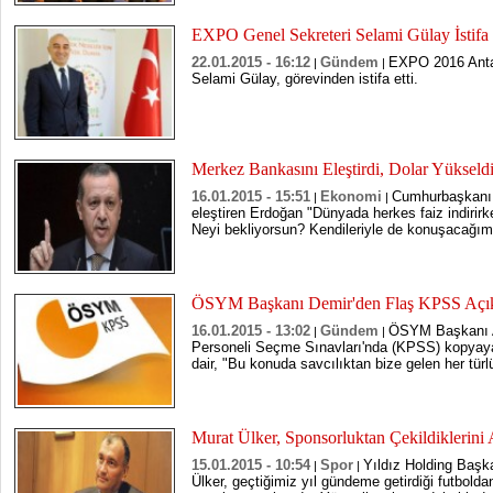
EXPO Genel Sekreteri Selami Gülay İstifa 
22.01.2015 - 16:12
Gündem
EXPO 2016 Antal
|
|
Selami Gülay, görevinden istifa etti.
Merkez Bankasını Eleştirdi, Dolar Yükseld
16.01.2015 - 15:51
Ekonomi
Cumhurbaşkanı 
|
|
eleştiren Erdoğan "Dünyada herkes faiz indirir
Neyi bekliyorsun? Kendileriyle de konuşacağım.
ÖSYM Başkanı Demir'den Flaş KPSS Açı
16.01.2015 - 13:02
Gündem
ÖSYM Başkanı A
|
|
Personeli Seçme Sınavları'nda (KPSS) kopyaya 
dair, "Bu konuda savcılıktan bize gelen her türlü 
Murat Ülker, Sponsorluktan Çekildiklerini 
15.01.2015 - 10:54
Spor
Yıldız Holding Başk
|
|
Ülker, geçtiğimiz yıl gündeme getirdiği futbold