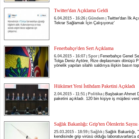
Twitter'dan Açıklama Geldi
6.04.2015 - 16:26
Gündem
Twitter'dan İlk A
|
|
Tekrar Sağlamak İçin Çalışıyoruz'
Fenerbahçe'den Sert Açıklama
6.04.2015 - 16:07
Spor
Fenerbahçe Genel Se
|
|
Tolga Deniz Aytöre, Rize deplasmanı dönüşü P
yönelik yapılan silahlı saldırıya ilişkin basın topl
Hükümet Yeni İstihdam Paketini Açıkladı
2.04.2015 - 11:51
Politika
Başbakan Ahmet Da
|
|
paketini açıkladı. 120 bin kişiye iş müjdesi verd
Sağlık Bakanlığı: Grip'ten Ölenlerin Sayısı 
25.03.2015 - 18:59
Sağlık
Sağlık Bakanlığı,
|
|
kendisinde grip virüsü olduğu laboratuvarlarca 