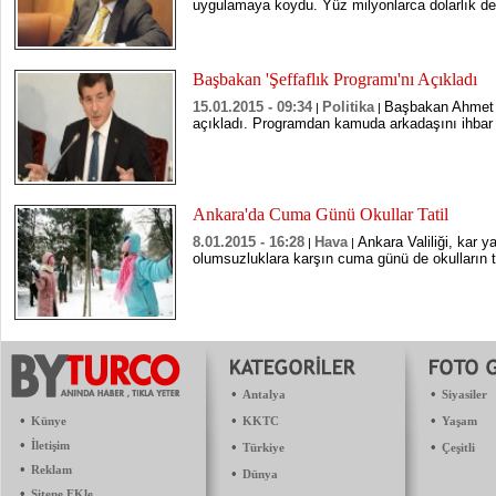
uygulamaya koydu. Yüz milyonlarca dolarlık des
Başbakan 'Şeffaflık Programı'nı Açıkladı
15.01.2015 - 09:34
Politika
Başbakan Ahmet D
|
|
açıkladı. Programdan kamuda arkadaşını ihbar 
Ankara'da Cuma Günü Okullar Tatil
8.01.2015 - 16:28
Hava
Ankara Valiliği, kar y
|
|
olumsuzluklara karşın cuma günü de okulların tat
•
•
Antalya
Siyasiler
•
•
•
Künye
KKTC
Yaşam
•
İletişim
•
•
Türkiye
Çeşitli
•
Reklam
•
Dünya
•
Sitene EKle