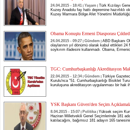
24.04.2015 - 18:41
Yaşam
Türk Kızılayı Gen
|
|
Kuzey Anadolu fay hattı depremine hazırlıklı oldu
Kuzey Marmara Bölge Afet Yönetimi Müdürlüğü'
Obama Konuştu Ermeni Diasporası Çıldırd
24.04.2015 - 09:27
Gündem
ABD Başkanı Ob
|
|
olaylarının yıl dönümü olarak kabul ettikleri 24 
soykırım ifadesini kullanmadı. Obama, Ermenice
TGC: Cumhurbaşkanlığı Akreditasyon Mak
22.04.2015 - 12:34
Gündem
Türkiye Gazetec
|
|
Kurulu'nca "51. Cumhurbaşkanlığı Bisiklet Tur
kuruluşuna akreditasyon uygulanması bir hak ihl
YSK Başkanı Güven'den Seçim Açıklamala
8.04.2015 - 15:07
Politika
Yüksek seçim Kur
|
|
Haziran Milletvekili Genel Seçimlerinde 181 ad
katılacağını, bağımsız 181 adayın 165 tanesinin