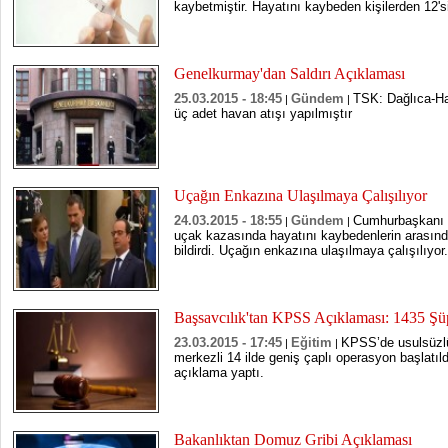
kaybetmiştir. Hayatını kaybeden kişilerden 12'si
Genelkurmay'dan Saldırı Açıklaması
25.03.2015 - 18:45
Gündem
TSK: Dağlıca-Ha
|
|
üç adet havan atışı yapılmıştır
Uçağın Enkazına Ulaşılmaya Çalışılıyor
24.03.2015 - 18:55
Gündem
Cumhurbaşkanı F
|
|
uçak kazasında hayatını kaybedenlerin arasınd
bildirdi. Uçağın enkazına ulaşılmaya çalışılıyor.
Başsavcılık'tan KPSS Açıklaması: 1435 Şü
23.03.2015 - 17:45
Eğitim
KPSS’de usulsüzlük
|
|
merkezli 14 ilde geniş çaplı operasyon başlatıld
açıklama yaptı.
Bakanlıktan Domuz Gribi Açıklaması