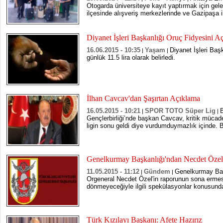
Otogarda üniversiteye kayıt yaptırmak için gele
ilçesinde alışveriş merkezlerinde ve Gazipaşa i
Diyanet İşleri Başkanlığı Oruç Fidyesini Aç
16.06.2015 - 10:35
Yaşam
Diyanet İşleri Başk
|
|
günlük 11.5 lira olarak belirledi.
İlhan Cavcav'dan Şaşırtan Açıklama
16.05.2015 - 10:21
SPOR TOTO Süper Lig
|
|
Gençlerbirliği’nde başkan Cavcav, kritik müca
ligin sonu geldi diye vurdumduymazlık içinde. 
Genelkurmay Başkanlığı'ndan Necdet Özel'l
11.05.2015 - 11:12
Gündem
Genelkurmay Ba
|
|
Orgeneral Necdet Özel'in raporunun sona erme
dönmeyeceğiyle ilgili spekülasyonlar konusunda
Türk Kızılayı Başkanı: Afete Hazırız