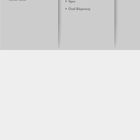
•
Spor
•
Özel Röportaj