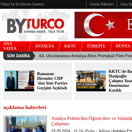
Türkçe En İyi İnternet Gazetesi
Günün Haberleri
Giriş S
ANA
ANTALYA
KKTC
TÜRKİYE
DÜNYA
SAYFA
KKTC'de Ba
Ramazan
Hasipoğlu
Diremler CHP
Çalışma Yasa
'den Yeni Partiye
Denetimine
Geçişini Açıkladı
Katıldı
açıklama haberleri
Antalya Polisin'den Öğrencilere ve Vatanda
Çalışması
29.09.2024 - 11:14
Polis - Adliye
Antalya Emn
|
|