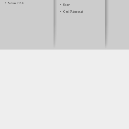
•
Sitene EKle
•
Spor
•
Özel Röportaj