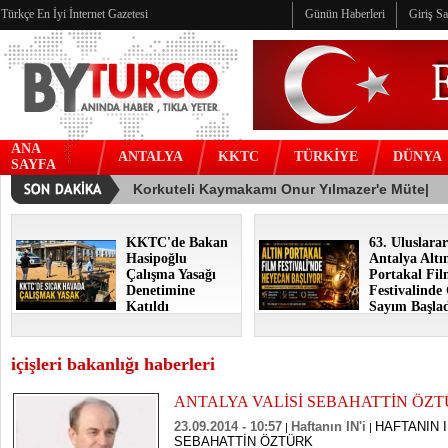
Türkçe En İyi İnternet Gazetesi
Günün Haberleri
Giriş S
ANA
ANTALYA
KKTC
TÜRKİYE
DÜNYA
SAYFA
KKTC'de Bakan
63. Uluslarar
Hasipoğlu
Antalya Altı
Çalışma Yasağı
Portakal Fi
Denetimine
Festivalinde
Katıldı
Sayım Başla
içişleri bakanlığı haberleri
ANTALYA VALİSİ SEBAHATTİN ÖZ
23.09.2014 - 10:57
Haftanın IN'i
HAFTANIN I
|
|
SEBAHATTİN ÖZTÜRK