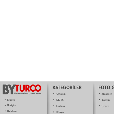
•
•
Antalya
Siyasiler
•
•
•
Künye
KKTC
Yaşam
•
İletişim
•
•
Türkiye
Çeşitli
•
Reklam
•
Dünya