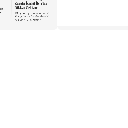
Zengin İçeriği İle Yine
Dikkat Çekiyor
 en
i
10. yılına giren Cemiyet &
Magazin ve Aktüel dergisi
BONNE VIE zengin ...