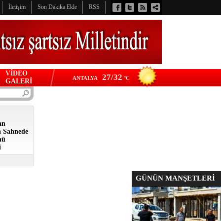
İletişim
Son Dakika Ekle
RSS
VİDEO
27/32
ANTALYA
°C
GALERİ
an
a Sahnede
nü
i
GÜNÜN MANŞETLERİ