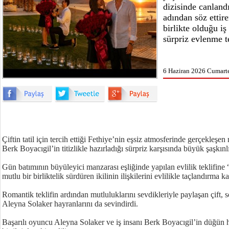
dizisinde canland
adından söz ettir
birlikte olduğu i
sürpriz evlenme te
6 Haziran 2026 Cumarte
Çiftin tatil için tercih ettiği Fethiye’nin eşsiz atmosferinde gerçekleşe
Berk Boyacıgil’in titizlikle hazırladığı sürpriz karşısında büyük şaşkı
Gün batımının büyüleyici manzarası eşliğinde yapılan evlilik teklifine 
mutlu bir birliktelik sürdüren ikilinin ilişkilerini evlilikle taçlandırma kar
Romantik teklifin ardından mutluluklarını sevdikleriyle paylaşan çift,
Aleyna Solaker hayranlarını da sevindirdi.
Başarılı oyuncu Aleyna Solaker ve iş insanı Berk Boyacıgil’in düğün 