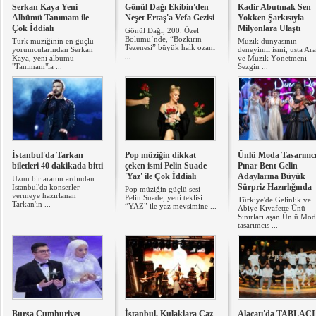
Serkan Kaya Yeni
Gönül Dağı Ekibin'den
Kadir Abutmak Sen
Albümü Tanımam ile
Neşet Ertaş'a Vefa Gezisi
Yokken Şarkısıyla
Çok İddialı
Milyonlara Ulaştı
Gönül Dağı, 200. Özel
Bölümü’nde, “Bozkırın
Türk müziğinin en güçlü
Müzik dünyasının
Tezenesi” büyük halk ozanı
yorumcularından Serkan
deneyimli ismi, usta Ar
...
Kaya, yeni albümü
ve Müzik Yönetmeni
"Tanımam"la ...
Sezgin ...
İstanbul'da Tarkan
Pop müziğin dikkat
Ünlü Moda Tasarımcı
biletleri 40 dakikada bitti
çeken ismi Pelin Suade
Pınar Bent Gelin
'Yaz' ile Çok İddialı
Adaylarına Büyük
Uzun bir aranın ardından
Sürpriz Hazırlığında
İstanbul'da konserler
Pop müziğin güçlü sesi
vermeye hazırlanan
Pelin Suade, yeni teklisi
Türkiye'de Gelinlik ve
Tarkan'ın ...
“YAZ” ile yaz mevsimine ...
Abiye Kıyafette Ünü
Sınırları aşan Ünlü Mo
tasarımcıs ...
Bursa Cumhuriyet
İstanbul, Kulaklara Caz
Alaçatı'da TABLACI