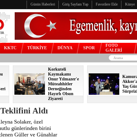
Günün Haberleri
Giriş Sayfam Yap
Favorilere Ekle
Künye
FOTO
KKTC
TÜRKİYE
DÜNYA
SPOR
GALERİ
Korkuteli
sı
Kaymakamı
Kamur
Onur Yılmazer'e
Akkor'
Müteahhitler
Yaş Gü
eri
Derneğinden
Sürpriz
Hayırlı Olsun
Ziyareti
eklifini Aldı
leyna Solaker, özel
utlu günlerinden birini
zlenen Güller ve Günahlar