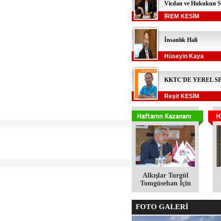
Vicdan ve Hukukun S
İREM KESİM
İnsanlık Hali
Hüseyin Kaya
KKTC'DE YEREL S
Reşit KESİM
Alkışlar Turgül
Tomgüsehan İçin
FOTO GALERİ