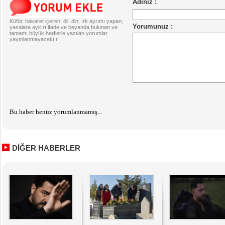
Küfür, hakaret içeren; dil, din, ırk ayrımı yapan;
yasalara aykırı ifade ve beyanda bulunan ve
tamamı büyük harflerle yazılan yorumlar
yayınlanmayacaktır.
Bu haber henüz yorumlanmamış...
DİĞER HABERLER