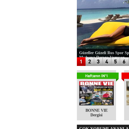
Güzeller Güzeli Rus Spor Sp
Medyaya Damga Vuruyor
BONNE VIE
Dergisi
ÇOK YORUMLANANLA