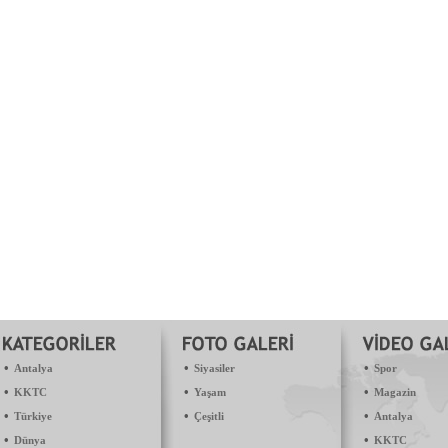
•
•
•
Antalya
Siyasiler
Spor
•
•
•
KKTC
Yaşam
Magazin
•
•
•
Türkiye
Çeşitli
Antalya
•
•
Dünya
KKTC