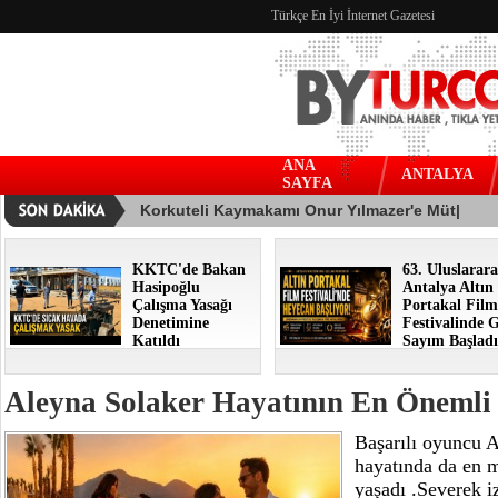
Türkçe En İyi İnternet Gazetesi
ANA
ANTALYA
SAYFA
KKTC'de Bakan
63. Uluslarara
Hasipoğlu
Antalya Altın
Çalışma Yasağı
Portakal Film
Denetimine
Festivalinde G
Katıldı
Sayım Başladı
Aleyna Solaker Hayatının En Önemli T
Başarılı oyuncu A
hayatında da en m
yaşadı .Severek i