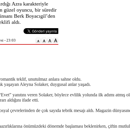
ırdığı Azra karakteriyle
en güzel oyuncu, bir süredir
ş insanı Berk Boyacıgil’den
klifi aldı.
si - 23:03
n romantik teklif, unutulmaz anlara sahne oldu.
nlık yaşayan Aleyna Solaker, duygusal anlar yaşadı.
“Evet” yanıtını veren Solaker, böylece evlilik yolunda ilk adımı atmış o
arı aldığını ifade etti.
 sosyal çevrelerinden de çok sayıda tebrik mesajı aldı. Magazin dünyası
hazırlıklarına önümüzdeki dönemde başlaması beklenirken, çiftin mutlu