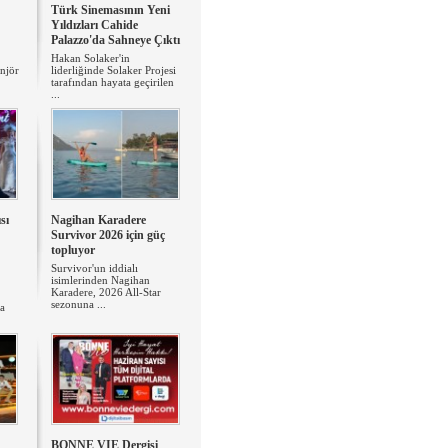
Türk Sinemasının Yeni
Yıldızları Cahide
Palazzo'da Sahneye Çıktı
Hakan Solaker'in
anjör
liderliğinde Solaker Projesi
tarafından hayata geçirilen
...
sı
Nagihan Karadere
Survivor 2026 için güç
topluyor
Survivor'un iddialı
isimlerinden Nagihan
Karadere, 2026 All-Star
sezonuna ...
da
BONNE VIE Dergisi