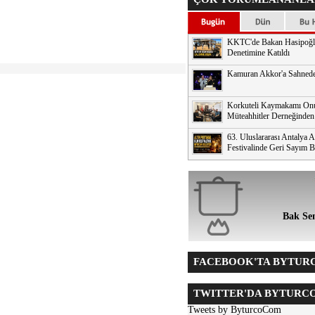
KKTC'de Bakan Hasipoğl
Denetimine Katıldı
Kamuran Akkor'a Sahnede
Korkuteli Kaymakamı Onu
Müteahhitler Derneğinden 
63. Uluslararası Antalya A
Festivalinde Geri Sayım B
Bak Sen
FACEBOOK'TA BYTUR
TWITTER'DA BYTURC
Tweets by ByturcoCom