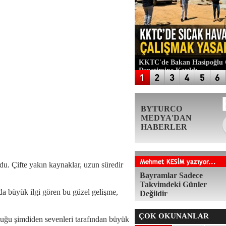
KKTC'de Bakan Hasipoğlu Ç
Denetimine Katıldı
BYTURCO
MEDYA'DAN
HABERLER
ldu. Çifte yakın kaynaklar, uzun süredir
Bayramlar Sadece
Takvimdeki Günler
nda büyük ilgi gören bu güzel gelişme,
Değildir
ÇOK OKUNANLAR
luğu şimdiden sevenleri tarafından büyük