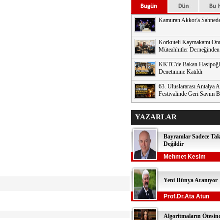
Kamuran Akkor'a Sahnede
Korkuteli Kaymakamı Onu
Müteahhitler Derneğinden 
KKTC'de Bakan Hasipoğl
Denetimine Katıldı
63. Uluslararası Antalya A
Festivalinde Geri Sayım B
YAZARLAR
Bayramlar Sadece Ta
Değildir
Mehmet Kesim
Yeni Dünya Aranıyor
Prof.Dr.Ata Atun
Algoritmaların Ötesin