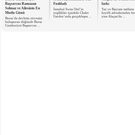
Başsavcısı Ramazan
Fısıldadı
farkı
Solmaz ve Ailesinin En
İstanbul Swiss Otel’in
Yaz ve Bayram tatilinin
Mutlu Günü
yeşillikler içindeki Chalet
keyifli adreslerinden bir
Garden’ında gerçekleşen ...
yine Alaçatı'da ...
Bursa’da devletin zirvesini
buluşturan düğünde Bursa
Cumhuriyet Başsavcısı ...