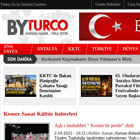
Türkçe En İyi İnternet Gazetesi
Günün Haberleri
Giriş S
ANA
ANTALYA
KKTC
TÜRKİYE
DÜNYA
SAYFA
KKTC'de Bakan
63. Uluslarar
Hasipoğlu
Antalya Altı
Çalışma Yasağı
Portakal Fi
Denetimine
Festivalinde
Katıldı
Sayım Başla
Kemer Sanat Kültür haberleri
Aşk-ı muhabbet “ Kemer'de perde” dedi
2.04.2023 - 10:11
Kültür Sanat
Kemer Beledi
|
|
Tiyatro Topluluğu tarafından sahnelenen “Aşk-ı