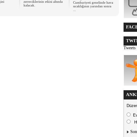
ini
zerreciklerinin etkisi altında
Cumhuriyeti genelinde hava
kalacak.
sıcaklığının yarından sonra
...
FACE
TWIT
Tweets
ANK
Düzen
E
H
Son