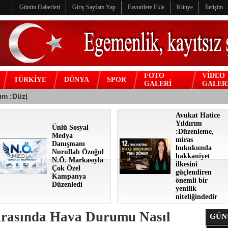
Günün Haberleri
Giriş Sayfam Yap
Favorilere Ekle
Künye
İletişim
FOTO
VİDEO
TÜRKİYE
DÜNYA
SPOR
GALERİ
GALER
Avukat Hatice
Yıldırım
Ünlü Sosyal
:Düzenleme,
Medya
miras
Danışmanı
hukukunda
Nurullah Özoğul
hakkaniyet
N.Ö. Markasıyla
ilkesini
Çok Özel
güçlendiren
Kampanya
önemli bir
Düzenledi
yenilik
niteliğindedir
 Arasında Hava Durumu Nasıl
GÜNÜ