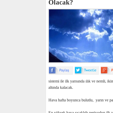
Olacak?
sistemi ile ilk yarısında ılık ve nemli, ik
altında kalacak.
Hava hafta boyunca bulutlu, yarın ve paza
En yüksek hava sıcaklığı periyodun ilk ya