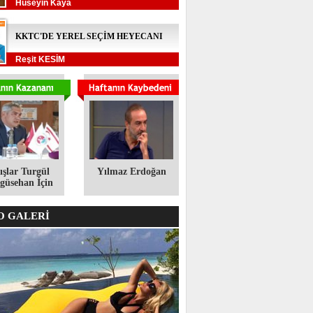
Hüseyin Kaya
KKTC'DE YEREL SEÇİM HEYECANI
Reşit KESİM
ışlar Turgül
Yılmaz Erdoğan
üsehan İçin
 GALERİ