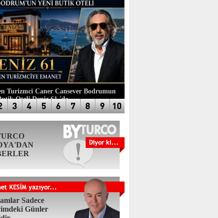
n Turizmci Caner Cansever Bodrumun
Butik Oteli Deniz 61 'de
TURCO
DYA'DAN
BERLER
amlar Sadece
imdeki Günler
ldir