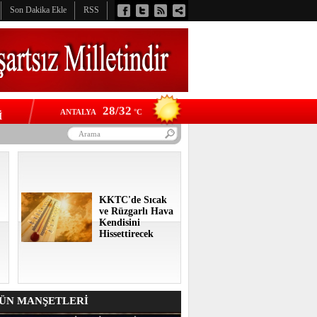
Son Dakika Ekle
RSS
28/32
ANTALYA
°C
İ
KKTC'de Sıcak
ve Rüzgarlı Hava
Kendisini
Hissettirecek
N MANŞETLERİ