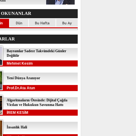
 OKUNANLAR
ARLAR
Bayramlar Sadece Takvimdeki Günler
Değildir
Mehmet Kesim
Yeni Dünya Aranıyor
Prof.Dr.Ata Atun
Algoritmaların Ötesinde: Dijital Çağda
Vicdan ve Hukukun Savunma Hattı
İREM KESİM
İnsanlık Hali