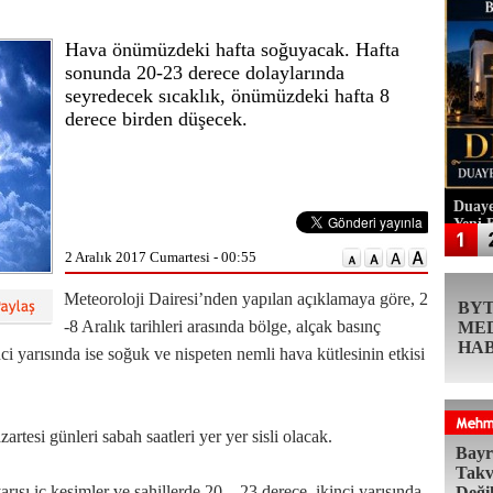
Hava önümüzdeki hafta soğuyacak. Hafta
sonunda 20-23 derece dolaylarında
seyredecek sıcaklık, önümüzdeki hafta 8
derece birden düşecek.
Duaye
Yeni 
2 Aralık 2017 Cumartesi - 00:55
Meteoroloji Dairesi’nden yapılan açıklamaya göre, 2
BY
-8 Aralık tarihleri arasında bölge, alçak basınç
ME
HA
inci yarısında ise soğuk ve nispeten nemli hava kütlesinin etkisi
rtesi günleri sabah saatleri yer yer sisli olacak.
Bayr
Takv
rısı iç kesimler ve sahillerde 20 – 23 derece, ikinci yarısında
Deği