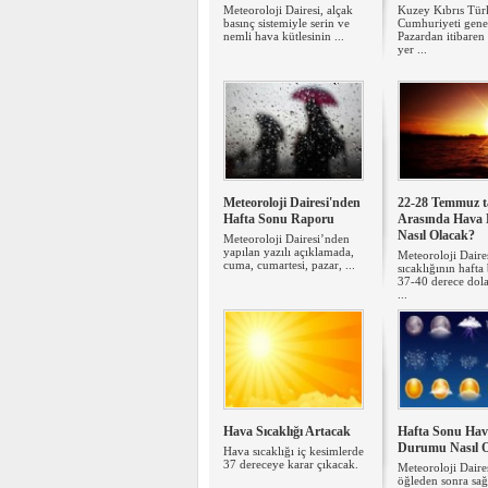
Meteoroloji Dairesi, alçak
Kuzey Kıbrıs Tür
basınç sistemiyle serin ve
Cumhuriyeti gene
nemli hava kütlesinin ...
Pazardan itibaren
yer ...
Meteoroloji Dairesi'nden
22-28 Temmuz ta
Hafta Sonu Raporu
Arasında Hava
Nasıl Olacak?
Meteoroloji Dairesi’nden
yapılan yazılı açıklamada,
Meteoroloji Daire
cuma, cumartesi, pazar, ...
sıcaklığının haft
37-40 derece dola
...
Hava Sıcaklığı Artacak
Hafta Sonu Ha
Durumu Nasıl 
Hava sıcaklığı iç kesimlerde
37 dereceye karar çıkacak.
Meteoroloji Daires
öğleden sonra sa