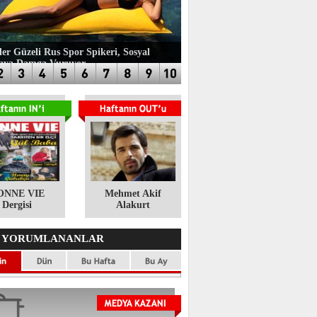
ler Güzeli Rus Spor Spikeri, Sosyal
aya Damga Vuruyor
ONNE VIE
​Mehmet Akif
Dergisi
Alakurt
 YORUMLANANLAR