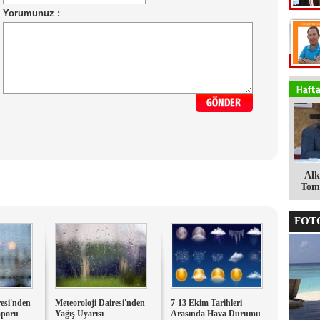
Alk
Tomg
FOTO
resi'nden
Meteoroloji Dairesi'nden
7-13 Ekim Tarihleri
aporu
Yağış Uyarısı
Arasında Hava Durumu