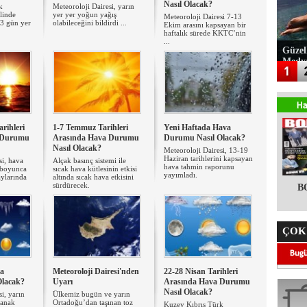
Nasıl Olacak?
k
Meteoroloji Dairesi, yarın
linde
yer yer yoğun yağış
Meteoroloji Dairesi 7-13
 3 gün yer
olabileceğini bildirdi ...
Ekim arasını kapsayan bir
haftalık sürede KKTC’nin
...
Güzel
Medy
rihleri
1-7 Temmuz Tarihleri
Yeni Haftada Hava
 Durumu
Arasında Hava Durumu
Durumu Nasıl Olacak?
Nasıl Olacak?
Meteoroloji Dairesi, 13-19
Haziran tarihlerini kapsayan
si, hava
Alçak basınç sistemi ile
hava tahmin raporunu
a boyunca
sıcak hava kütlesinin etkisi
yayımladı.
ylarında
altında sıcak hava etkisini
sürdürecek.
B
ÇOK
va
Meteoroloji Dairesi'nden
22-28 Nisan Tarihleri
Olacak?
Uyarı
Arasında Hava Durumu
Nasıl Olacak?
i, yarın
Ülkemiz bugün ve yarın
ğanak
Ortadoğu’dan taşınan toz
Kuzey Kıbrıs Türk