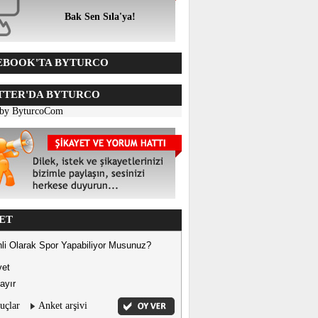
Bak Sen Sıla'ya!
BOOK'TA BYTURCO
TER'DA BYTURCO
 by ByturcoCom
ET
li Olarak Spor Yapabiliyor Musunuz?
vet
ayır
uçlar
Anket arşivi