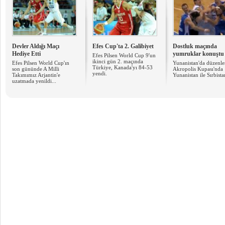
Devler Aldığı Maçı
Efes Cup'ta 2. Galibiyet
Dostluk maçında
Hediye Etti
yumruklar konuştu
Efes Pilsen World Cup 9'un
ikinci gün 2. maçında
Efes Pilsen World Cup'ın
Yunanistan'da düzenl
Türkiye, Kanada'yı 84-53
son gününde A Milli
Akropolis Kupası'nda
yendi.
Takımımız Arjantin'e
Yunanistan ile Sırbistan
uzatmada yenildi...