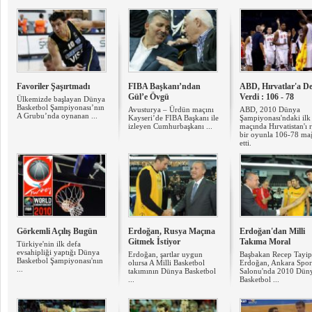
Favoriler Şaşırtmadı
FIBA Başkanı’ndan
ABD, Hırvatlar'a D
Gül’e Övgü
Verdi : 106 - 78
Ülkemizde başlayan Dünya
Basketbol Şampiyonası’nın
Avusturya – Ürdün maçını
ABD, 2010 Dünya
A Grubu’nda oynanan ...
Kayseri’de FIBA Başkanı ile
Şampiyonası'ndaki ilk
izleyen Cumhurbaşkanı ...
maçında Hırvatistan'ı 
bir oyunla 106-78 ma
etti.
Görkemli Açılış Bugün
Erdoğan, Rusya Maçına
Erdoğan'dan Milli
Gitmek İstiyor
Takıma Moral
Türkiye'nin ilk defa
evsahipliği yaptığı Dünya
Erdoğan, şartlar uygun
Başbakan Recep Tayip
Basketbol Şampiyonası'nın
olursa A Milli Basketbol
Erdoğan, Ankara Spor
...
takımının Dünya Basketbol
Salonu'nda 2010 Dün
...
Basketbol ...