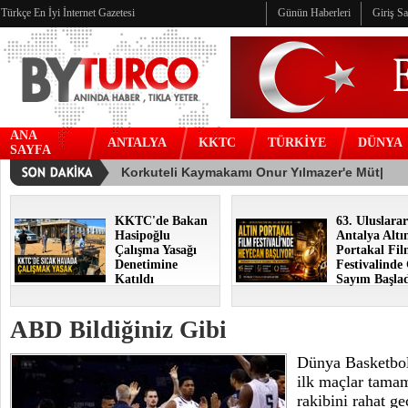
Türkçe En İyi İnternet Gazetesi
Günün Haberleri
Giriş S
ANA
ANTALYA
KKTC
TÜRKİYE
DÜNYA
SAYFA
KKTC'de Bakan
63. Uluslarar
Hasipoğlu
Antalya Altı
Çalışma Yasağı
Portakal Fi
Denetimine
Festivalinde
Katıldı
Sayım Başla
ABD Bildiğiniz Gibi
Dünya Basketbo
ilk maçlar tama
rakibini rahat ge