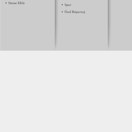
•
Sitene EKle
•
Spor
•
Özel Röportaj