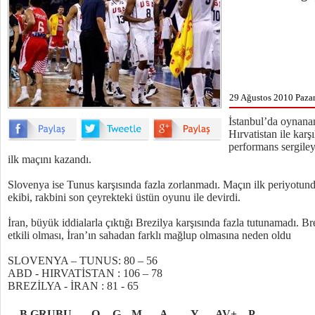
29 Ağustos 2010 Pazar
İstanbul’da oynan
Hırvatistan ile karş
performans sergiley
ilk maçını kazandı.
Slovenya ise Tunus karşısında fazla zorlanmadı. Maçın ilk periyotund
ekibi, rakbini son çeyrekteki üstün oyunu ile devirdi.
İran, büyük iddialarla çıktığı Brezilya karşısında fazla tutunamadı. Bre
etkili olması, İran’ın sahadan farklı mağlup olmasına neden oldu
SLOVENYA – TUNUS: 80 – 56
ABD - HIRVATİSTAN : 106 – 78
BREZİLYA - İRAN : 81 - 65
B GRUBU
O
G
M
A
Y
AV+
P