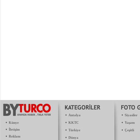
•
•
Antalya
Siyasiler
•
•
•
Künye
KKTC
Yaşam
•
İletişim
•
•
Türkiye
Çeşitli
•
Reklam
•
Dünya