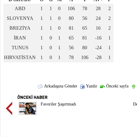
ABD
1
1
0
106
78
28
2
SLOVENYA
1
1
0
80
56
24
2
BREZİYA
1
1
0
81
65
16
2
İRAN
1
0
1
65
81
-16
1
TUNUS
1
0
1
56
80
-24
1
HIRVATİSTAN
1
0
1
78
106
-28
1
Arkadaşına Gönder
Yazdır
Önceki sayfa
Favoriler Şaşırtmadı
De