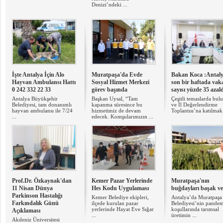
Denizi’ndeki ...
İşte Antalya İçin Alo
Muratpaşa'da Evde
Bakan Koca :Antaly
Hayvan Ambulansı Hattı
Sosyal Hizmet Merkezi
son bir haftada vak
0 242 332 22 33
görev başında
sayısı yüzde 35 azal
Antalya Büyükşehir
Başkan Uysal, “Tam
Çeşitli temaslarda bu
Belediyesi, tam donanımlı
kapanma süresince bu
ve İl Değerlendirme
hayvan ambulansı ile 7/24
hizmetimiz de devam
Toplantısı’na katılmak 
...
edecek. Komşularımızın ...
Prof.Dr. Özkaynak'dan
Kemer Pazar Yerlerinde
Muratpaşa'nın
11 Nisan Dünya
Hes Kodu Uygulaması
buğdayları başak ve
Parkinson Hastalığı
Kemer Belediye ekipleri,
Antalya’da Muratpaşa
Farkındalık Günü
ilçede kurulan pazar
Belediyesi’nin pande
yerlerinde Hayat Eve Sığar
koşullarında tarımsal
Açıklaması
...
üretimin ...
Akdeniz Üniversitesi