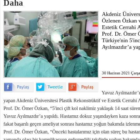
Daha
Akdeniz Üniversi
Özlenen Özkan v
Estetik Cerrahi
Prof. Dr. Ömer Ö
Türkiye'nin 5'inc
Ayılmazdır’a yap
30 Haziran 2021 Çarş
Yavuz Ayılmazdır’ın
yapan Akdeniz Üniversitesi Plastik Rekonstrüktif ve Estetik Cerrahi
Prof. Dr. Ömer Özkan, “5'inci çift kol naklimiz yaklaşık 14 saat sür
Yavuz Ayılmazdır’a yapıldı. Hastamız dokuz yaşındayken kaza sonrası 
fakat başarılı geçen ameliyat sonrası hastamız yoğun bakımda izlenme
Prof. Dr. Ömer Özkan, “Önceki hastalarımız için olan süreç bu hastam
zamanda olası bir komplikasyon gelişmediği takdirde yoğun bakımdan 