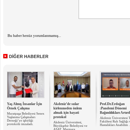
Bu haber henüz yorumlanmamış...
DİĞER HABERLER
Yaş Almış İnsanlar İçin
Akdeniz’de sular
Prof.Dr.Erdoğan
Örnek Çalışma
kirlenmeden önlem
:Pandemi Dönemi
almak için hayati
Bağımlılıkları Artırd
Muratpaşa Belediyesi Senex
protokol
Yaşlanma Çalışmaları
Akdeniz Üniversitesi 
Derneği’ye işbirliği
Fakültesi Ruh Sağlığı 
Akdeniz Üniversitesi,
protokolü imzaladı.
Hastalıkları Anabilim .
Büyükşehir Belediyesi ve
ASAT, Marmara