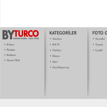
•
•
Antalya
Siyasiler
•
•
•
Künye
KKTC
Yaşam
•
İletişim
•
•
Türkiye
Çeşitli
•
Reklam
•
Dünya
•
Sitene EKle
•
Spor
•
Özel Röportaj