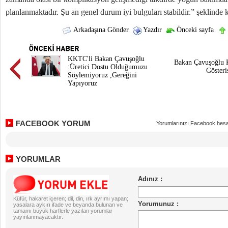
planlanmaktadır. Şu an genel durum iyi bulguları stabildir.” şeklinde 
Arkadaşına Gönder
Yazdır
Önceki sayfa
KKTC'li Bakan Çavuşoğlu
Bakan Çavuşoğlu 
:Üretici Dostu Olduğumuzu
Gösteri
Söylemiyoruz ,Gereğini
Yapıyoruz
FACEBOOK YORUM
Yorumlarınızı Facebook hesa
YORUMLAR
Küfür, hakaret içeren; dil, din, ırk ayrımı yapan;
yasalara aykırı ifade ve beyanda bulunan ve
tamamı büyük harflerle yazılan yorumlar
yayınlanmayacaktır.