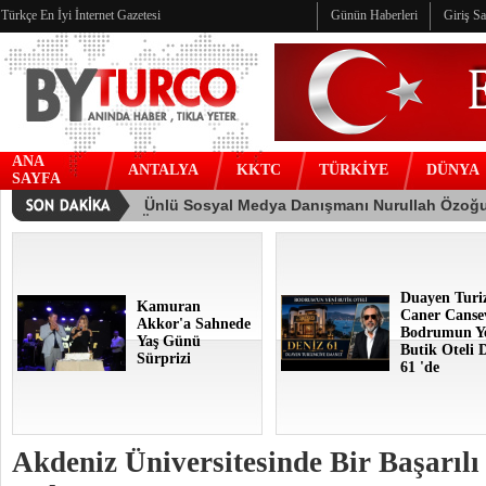
Türkçe En İyi İnternet Gazetesi
Günün Haberleri
Giriş S
ANA
ANTALYA
KKTC
TÜRKİYE
DÜNYA
SAYFA
Duayen Turi
Kamuran
Caner Canse
Akkor'a Sahnede
Bodrumun Y
Yaş Günü
Butik Oteli 
Sürprizi
61 'de
Akdeniz Üniversitesinde Bir Başarılı