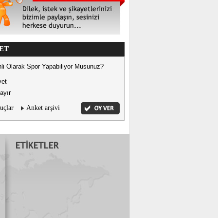
ET
li Olarak Spor Yapabiliyor Musunuz?
vet
ayır
uçlar
Anket arşivi