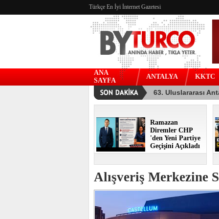
Türkçe En İyi İnternet Gazetesi
ANA
ANTALYA
KKTC
SAYFA
Ramazan
Diremler CHP
'den Yeni Partiye
Geçişini Açıkladı
Alışveriş Merkezine S