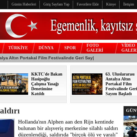
Günün Haberleri
Giriş Sayfam Yap
Favorilere Ekle
Künye
İletişim
FOTO
VİDEO
TÜRKİYE
DÜNYA
SPOR
GALERİ
GALER
KKTC'de Bakan
63. Uluslararası
Hasipoğlu
Antalya Altın
Çalışma Yasağı
Portakal Film
Denetimine
Festivalinde Ger
Katıldı
Sayım Başladı
aldırı
GÜNÜ
Hollanda'nın Alphen aan den Rijn kentinde
bulunan bir alışveriş merkezine silahlı saldırı
düzenlendiği, saldırıda "birçok ölü ve yaralı"