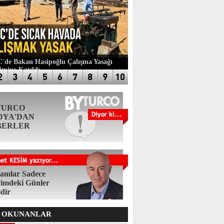
de Bakan Hasipoğlu Çalışma Yasağı
imine Katıldı
TURCO
DYA'DAN
BERLER
amlar Sadece
imdeki Günler
ldir
 OKUNANLAR