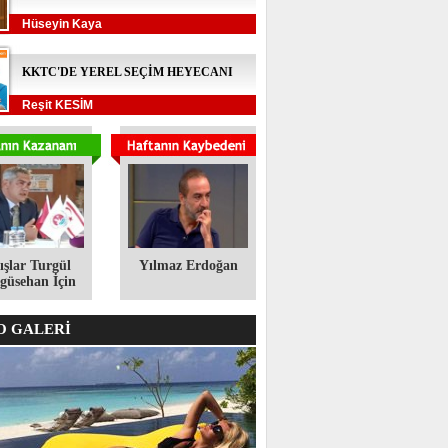
Hüseyin Kaya
KKTC'DE YEREL SEÇİM HEYECANI
Reşit KESİM
ışlar Turgül
Yılmaz Erdoğan
üsehan İçin
 GALERİ