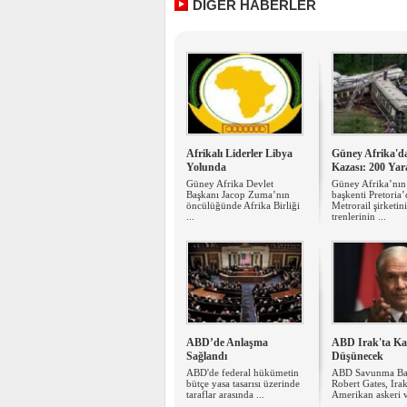
DİĞER HABERLER
Afrikalı Liderler Libya
Güney Afrika'd
Yolunda
Kazası: 200 Yara
Güney Afrika Devlet
Güney Afrika’nın 
Başkanı Jacop Zuma’nın
başkenti Pretoria’
öncülüğünde Afrika Birliği
Metrorail şirketin
...
trenlerinin ...
ABD’de Anlaşma
ABD Irak'ta Ka
Sağlandı
Düşünecek
ABD'de federal hükümetin
ABD Savunma Ba
bütçe yasa tasarısı üzerinde
Robert Gates, Irak
taraflar arasında ...
Amerikan askeri v
...