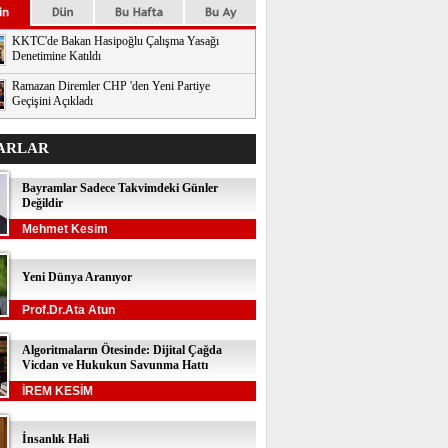
KKTC'de Bakan Hasipoğlu Çalışma Yasağı
Denetimine Katıldı
Ramazan Diremler CHP 'den Yeni Partiye
Geçişini Açıkladı
ARLAR
Bayramlar Sadece Takvimdeki Günler
Değildir
Mehmet Kesim
Yeni Dünya Aranıyor
Prof.Dr.Ata Atun
Algoritmaların Ötesinde: Dijital Çağda
Vicdan ve Hukukun Savunma Hattı
İREM KESİM
İnsanlık Hali