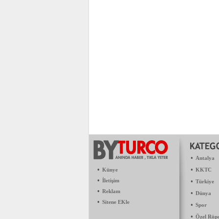
•
Antalya
•
•
Künye
KKTC
•
İletişim
•
Türkiye
•
Reklam
•
Dünya
•
Sitene EKle
•
Spor
•
Özel Röp