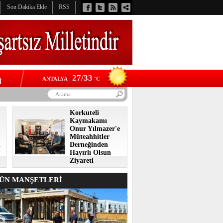
Son Dakika Ekle
RSS
27/33
ANTALYA
°C
İ
Korkuteli
Kaymakamı
Onur Yılmazer'e
Müteahhitler
i
Derneğinden
Hayırlı Olsun
Ziyareti
N MANŞETLERİ