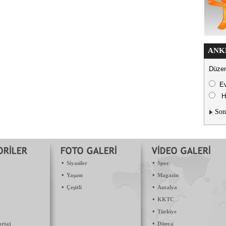
ANK
Düzen
E
H
Son
•
•
Siyasiler
Spor
•
•
Yaşam
Magazin
•
•
Çeşitli
Antalya
•
KKTC
•
Türkiye
•
ortaj
Dünya