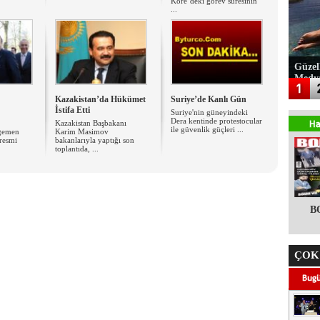
Kore’deki görev süresinin
...
Güzel
Medy
Kazakistan’da Hükümet
Suriye’de Kanlı Gün
İstifa Etti
Suriye'nin güneyindeki
Dera kentinde protestocular
Kazakistan Başbakanı
ile güvenlik güçleri ...
gemen
Karim Masimov
 resmi
bakanlarıyla yaptığı son
toplantıda, ...
B
ÇOK