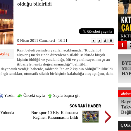
olduğu bildirildi
KKTC'
9 Nisan 2011 Cumartesi - 16:21
Denet
Kent belediyesinden yapılan açıklamada, "Ridderhof
alışveriş merkezinde düzenlenen silahlı saldırıda birçok
kişinin öldüğü ve yaralandığı, ölü ve yaralı sayısının şu an
BY
itibariyle henüz doğrulanamadığı" belirtildi.
ME
ayanarak verdiği haberde, saldırıda "en az 2 kişinin öldüğü" bildirildi.
HA
gü tanıkları, otomatik silahlı bir kişinin kalabalığa ateş açtığını, daha
Yazdır
Önceki sayfa
Sayfa başına git
Bayr
Takv
Deği
a Yolunda
Bucaspor 10 Kişi Kalmasına
Rağmen Kazanmasını Bildi
ÇOK