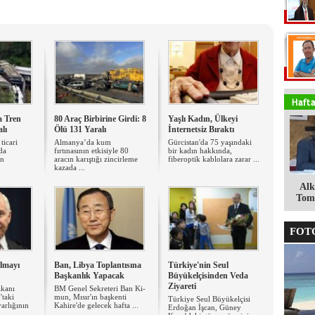
a Tren
80 Araç Birbirine Girdi: 8
Yaşlı Kadın, Ülkeyi
lı
Ölü 131 Yaralı
İnternetsiz Bıraktı
ticari
Almanya’da kum
Gürcistan'da 75 yaşındaki
da
fırtınasının etkisiyle 80
bir kadın hakkında,
in
aracın karıştığı zincirleme
fiberoptik kablolara zarar ...
kazada ...
Alk
Tomg
FOTO
lmayı
Ban, Libya Toplantısına
Türkiye'nin Seul
Başkanlık Yapacak
Büyükelçisinden Veda
Ziyareti
kanı
BM Genel Sekreteri Ban Ki-
'taki
mun, Mısır'ın başkenti
Türkiye Seul Büyükelçisi
arlığının
Kahire'de gelecek hafta ...
Erdoğan İşcan, Güney