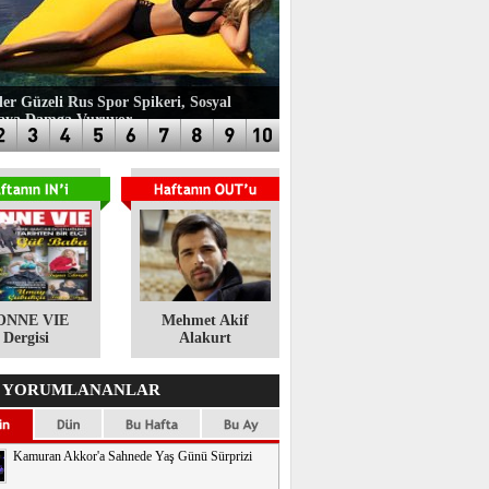
ler Güzeli Rus Spor Spikeri, Sosyal
aya Damga Vuruyor
ONNE VIE
​Mehmet Akif
Dergisi
Alakurt
 YORUMLANANLAR
Kamuran Akkor'a Sahnede Yaş Günü Sürprizi