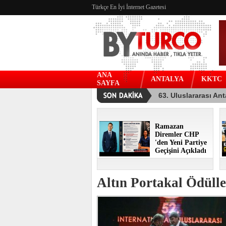
Türkçe En İyi İnternet Gazetesi
ANA
ANTALYA
KKTC
SAYFA
Ramazan
Diremler CHP
'den Yeni Partiye
Geçişini Açıkladı
Altın Portakal Ödülle