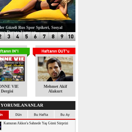
ler Güzeli Rus Spor Spikeri, Sosyal
aya Damga Vuruyor
ONNE VIE
​Mehmet Akif
Dergisi
Alakurt
 YORUMLANANLAR
Kamuran Akkor'a Sahnede Yaş Günü Sürprizi