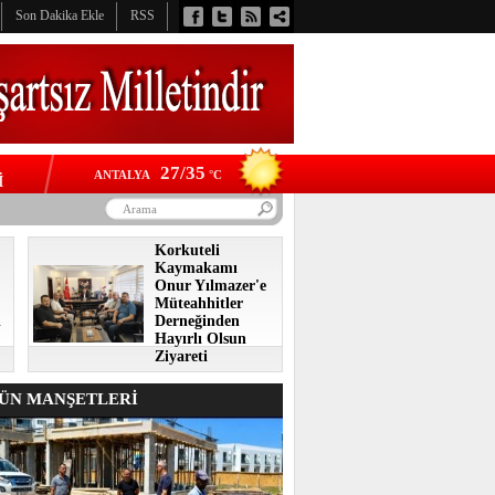
Son Dakika Ekle
RSS
27/35
ANTALYA
°C
İ
Korkuteli
Kaymakamı
Onur Yılmazer'e
Müteahhitler
i
Derneğinden
Hayırlı Olsun
Ziyareti
N MANŞETLERİ