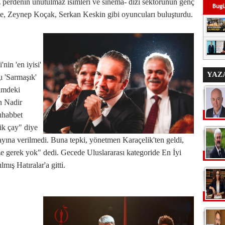
az perdenin unutulmaz isimleri ve sinema- dizi sektörünün genç
e, Zeynep Koçak, Serkan Keskin gibi oyuncuları buluşturdu.
nin 'en iyisi'
YAZ
ı 'Sarmaşık'
ilmdeki
n Nadir
uhabbet
lik çay" diye
ayına verilmedi. Buna tepki, yönetmen Karaçelik'ten geldi,
 gerek yok" dedi. Gecede Uluslararası kategoride En İyi
lmış Hatıralar'a gitti.