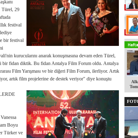
Başkanı
 Türel, 29
aftada
llık festival
elediye
 bir festival
mi
vali'nin kurucularını anarak konuşmasına devam eden Türel,
i bir fidan diktik. Bu fidan Antalya Film Forum oldu. Antalya
lararası Film Yarışması ve bir diğeri Film Forum, ilerliyor. Artık
r, artık film projelerine de destek veriyor" diye konuştu
Alk
Tomg
LERDE
FOTO
u Vanessa
aşam Boyu
r Türker ve