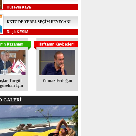
Hüseyin Kaya
KKTC'DE YEREL SEÇİM HEYECANI
Reşit KESİM
ışlar Turgül
Yılmaz Erdoğan
üsehan İçin
 GALERİ