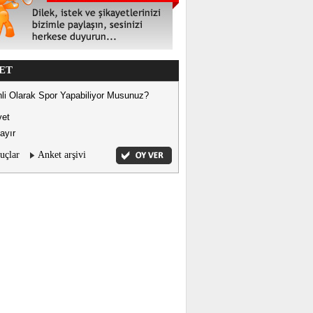
ET
li Olarak Spor Yapabiliyor Musunuz?
vet
ayır
uçlar
Anket arşivi