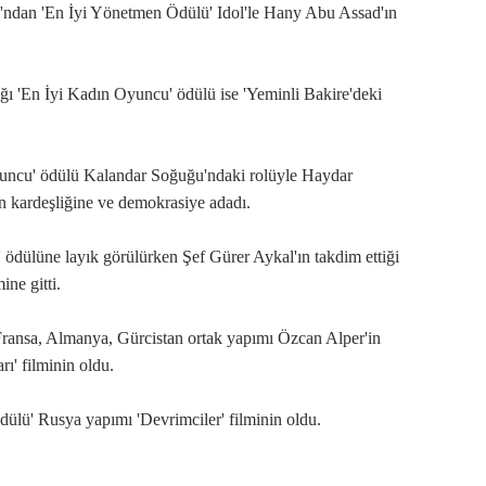
ı'ndan 'En İyi Yönetmen Ödülü' Idol'le Hany Abu Assad'ın
ğı 'En İyi Kadın Oyuncu' ödülü ise 'Yeminli Bakire'deki
yuncu' ödülü Kalandar Soğuğu'ndaki rolüyle Haydar
n kardeşliğine ve demokrasiye adadı.
' ödülüne layık görülürken Şef Gürer Aykal'ın takdim ettiği
ine gitti.
Fransa, Almanya, Gürcistan ortak yapımı Özcan Alper'in
arı' filminin oldu.
dülü' Rusya yapımı 'Devrimciler' filminin oldu.