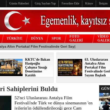
Günün Haberleri
Giriş Sayfam Yap
Favorilere Ekle
Künye
İletişim
FOTO
VİDEO
TÜRKİYE
DÜNYA
SPOR
GALERİ
GALER
KKTC'de Bakan
63. Uluslararası
Hasipoğlu
Antalya Altın
Çalışma Yasağı
Portakal Film
Denetimine
Festivalinde Ger
Katıldı
Sayım Başladı
ri Sahiplerini Buldu
GÜNÜ
52'nci Uluslararası Antalya Film
Festivali'nde Türk ve dünya sinemasının 'en
iyilerin'in ödüllendirileceği gece Cam