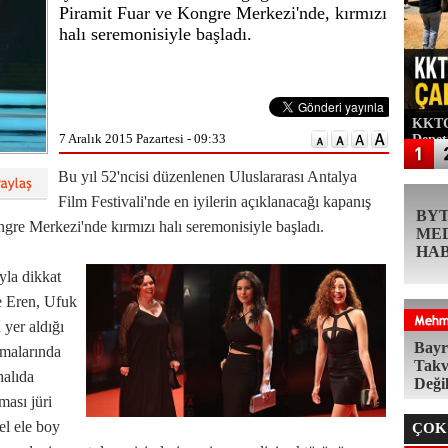
Piramit Fuar ve Kongre Merkezi'nde, kırmızı
halı seremonisiyle başladı.
KKTC'
7 Aralık 2015 Pazartesi - 09:33
Denet
Bu yıl 52'ncisi düzenlenen Uluslararası Antalya
Film Festivali'nde en iyilerin açıklanacağı kapanış
BY
gre Merkezi'nde kırmızı halı seremonisiyle başladı.
ME
HA
yla dikkat
be Eren, Ufuk
 yer aldığı
Bayr
ışmalarında
Takv
halıda
Deği
ması jüri
el ele boy
ÇOK