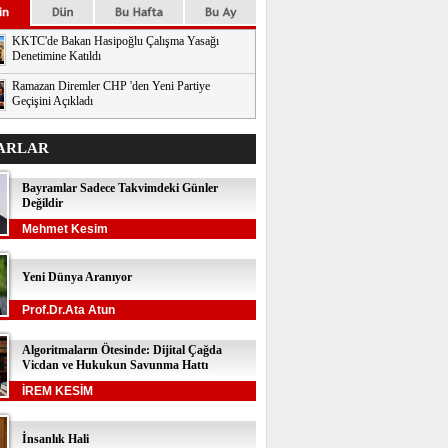
KKTC'de Bakan Hasipoğlu Çalışma Yasağı
Denetimine Katıldı
Ramazan Diremler CHP 'den Yeni Partiye
Geçişini Açıkladı
ARLAR
Bayramlar Sadece Takvimdeki Günler
Değildir
Mehmet Kesim
Yeni Dünya Aranıyor
Prof.Dr.Ata Atun
Algoritmaların Ötesinde: Dijital Çağda
Vicdan ve Hukukun Savunma Hattı
İREM KESİM
İnsanlık Hali