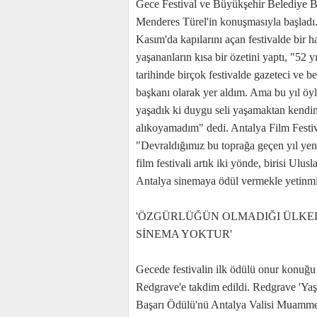
Gece Festival ve Büyükşehir Belediye 
Menderes Türel'in konuşmasıyla başladı.
Kasım'da kapılarını açan festivalde bir h
yaşananların kısa bir özetini yaptı, "52 yı
tarihinde birçok festivalde gazeteci ve b
başkanı olarak yer aldım. Ama bu yıl öyle
yaşadık ki duygu seli yaşamaktan kendi
alıkoyamadım" dedi. Antalya Film Festi
"Devraldığımız bu toprağa geçen yıl yen
film festivali artık iki yönde, birisi Ulus
Antalya sinemaya ödül vermekle yetinmiyo
'ÖZGÜRLÜĞÜN OLMADIĞI ÜLKE
SİNEMA YOKTUR'
Gecede festivalin ilk ödülü onur konuğ
Redgrave'e takdim edildi. Redgrave 'Y
Başarı Ödülü'nü Antalya Valisi Muamme