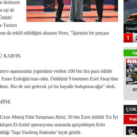
n ilerleyen
u eşi de
Ödülü'
ve Turizm
Güzel
n da teklif edildiğini aktaran Nero, "İşimizin bir parçası
Medy
Ü KAR'IN
aryo aşamasında yapımlara verilen 100 bin lira para ödülle
la Emre Erdoğdu'nun oldu. Ödülünü Yönetmen Ezel Akay'dan
iniz. Biz de sizi gelecek yıl bu hayalle buluşturacağız" dedi.
B
MİNE
ÇOK
 Uzun Metraj Film Yarışması Jürisi, 50 bin Euro ödüllü 'En İyi
ekleşen El-Enfal operasyonu sırasında gerçekleşen Kürt
ıldığı 'Taşa Yazılmış Hatıralar' layık gördü.