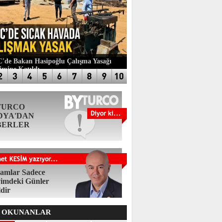
de Bakan Hasipoğlu Çalışma Yasağı
imine Katıldı
TURCO
DYA'DAN
BERLER
amlar Sadece
imdeki Günler
ldir
 OKUNANLAR