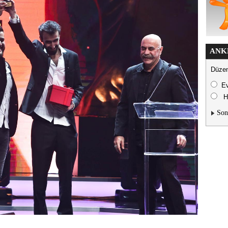
ANK
Düzen
E
H
Son