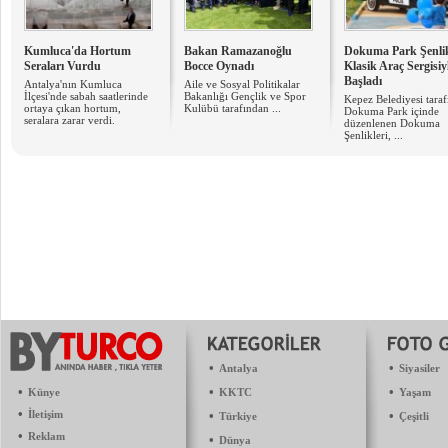
Kumluca'da Hortum
Bakan Ramazanoğlu
Dokuma Park Şenlik
Seraları Vurdu
Bocce Oynadı
Klasik Araç Sergisiy
Başladı
Antalya'nın Kumluca
Aile ve Sosyal Politikalar
İlçesi'nde sabah saatlerinde
Bakanlığı Gençlik ve Spor
Kepez Belediyesi tara
ortaya çıkan hortum,
Kulübü tarafından ...
Dokuma Park içinde
seralara zarar verdi.
düzenlenen Dokuma
Şenlikleri, ...
•
•
Antalya
Siyasiler
•
•
•
Künye
KKTC
Yaşam
•
İletişim
•
•
Türkiye
Çeşitli
•
Reklam
•
Dünya