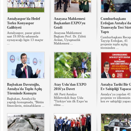
Antalyaspor'da Hedef
Anayasa Mahkemesi
Cumhurbaşkanı
Torku Konyaspor
Başkanları EXPO'yu
Erdoğan Antalya'da
Galibiyeti
Gezdi
Tramvayla Test Sür
Yaptı
Antalyaspor, pazar günü
Anayasa Mahkemesi
saat 19.00'da sahasında
Başkanı Prof. Dr. Zühtü
Cumhurbaşkanı Recep
oynayacağı ligin 13 maçtır
Arslan, Uyuşmazlık
Tayyip Erdoğan, 41
...
Mahkemesi ...
projenin toplu açılış
töreninden ...
Başbakan Davutoğlu,
Atay Uslu'dan EXPO
Antalya Tarihi Bir 
Antalya'da Toplu Açılış
2016'ya Davet
Ev Sahipliği Yapac
Töreninde Konuştu
AK Parti Antalya
Antalya’ya yapılan 41
Milletvekili Atay Uslu
projenin ve ülkemizin 
Başbakan, Antalya'da
"Türkiye’nin ilk Expo’su
kez ev sahipliği yapaca
yaptığı konuşmada, "Bütün
olma ...
fitnecilerin, münafıkların ...