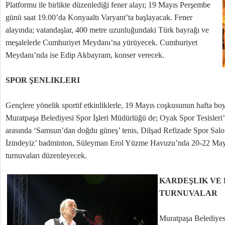
Platformu ile birlikte düzenlediği fener alayı; 19 Mayıs Perşembe
günü saat 19.00’da Konyaaltı Varyant’ta başlayacak. Fener
alayında; vatandaşlar, 400 metre uzunluğundaki Türk bayrağı ve
meşalelerle Cumhuriyet Meydanı’na yürüyecek. Cumhuriyet
Meydanı’nda ise Edip Akbayram, konser verecek.
SPOR ŞENLIKLERI
Gençlere yönelik sportif etkinliklerle, 19 Mayıs coşkusunun hafta b
Muratpaşa Belediyesi Spor İşleri Müdürlüğü de; Oyak Spor Tesisleri’
arasında ‘Samsun’dan doğdu güneş’ tenis, Dilşad Refizade Spor Sal
İzindeyiz’ badminton, Süleyman Erol Yüzme Havuzu’nda 20-22 Mayıs 
turnuvaları düzenleyecek.
KARDEŞLIK VE 
TURNUVALAR
Muratpaşa Belediyesi