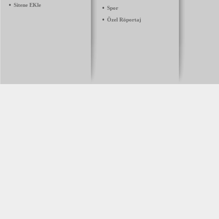
•
Sitene EKle
•
Spor
•
Özel Röportaj