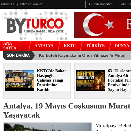
Türkçe En İyi İnternet Gazetesi
Günün Haberleri
Giriş S
ANA
ANTALYA
KKTC
TÜRKİYE
DÜNYA
SAYFA
KKTC'de Bakan
63. Uluslarar
Hasipoğlu
Antalya Altı
Çalışma Yasağı
Portakal Fi
Denetimine
Festivalinde
Katıldı
Sayım Başla
Antalya, 19 Mayıs Coşkusunu Murat
Yaşayacak
Muratpaşa Beled