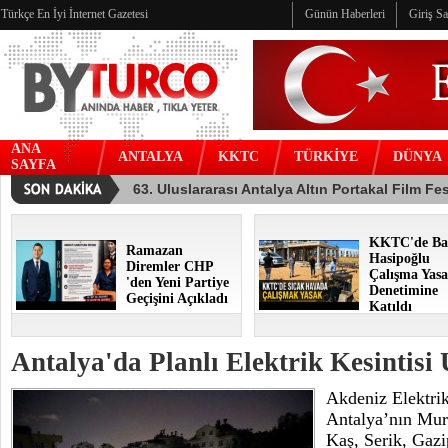
Türkçe En İyi İnternet Gazetesi
Günün Haberleri
Giriş S
ANA
ANTALYA
KKTC
TÜRKİYE
DÜNYA
SAYFA
KKTC'de Ba
Ramazan
Hasipoğlu
Diremler CHP
Çalışma Yasa
'den Yeni Partiye
Denetimine
Geçişini Açıkladı
Katıldı
Antalya'da Planlı Elektrik Kesintisi 
Akdeniz Elektri
Antalya’nın Mur
Kaş, Serik, Gaz