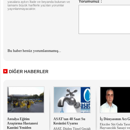
yasalara aykırı ifade ve beyanda bulunan ve
tamamı büyük harflerle yazılan yorumlar
yayınlanmayacaktır.
Bu haber henüz yorumlanmamış...
DİĞER HABERLER
Antalya Eğitim
ASAT'tan 48 Saat Su
İş Dünyasının Acı 
Araştırma Hastanesi
Kesintisi Uyarısı
Ekiciler Süt Gıda Tar
Kantini Yeniden
Hayvancılık Sanayi ve
ASAT, Düden Tünel Geçişli