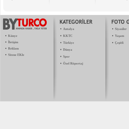
•
•
Antalya
Siyasiler
•
•
•
Künye
KKTC
Yaşam
•
İletişim
•
•
Türkiye
Çeşitli
•
Reklam
•
Dünya
•
Sitene EKle
•
Spor
•
Özel Röportaj