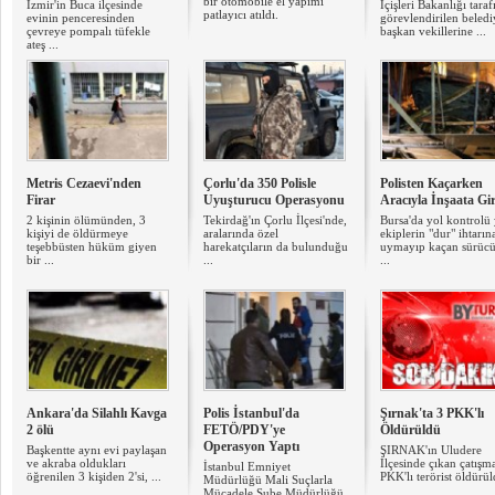
bir otomobile el yapımı
İzmir'in Buca ilçesinde
İçişleri Bakanlığı tara
patlayıcı atıldı.
evinin penceresinden
görevlendirilen beledi
çevreye pompalı tüfekle
başkan vekillerine ...
ateş ...
Metris Cezaevi'nden
Çorlu'da 350 Polisle
Polisten Kaçarken
Firar
Uyuşturucu Operasyonu
Aracıyla İnşaata Gi
2 kişinin ölümünden, 3
Tekirdağ'ın Çorlu İlçesi'nde,
Bursa'da yol kontrolü
kişiyi de öldürmeye
aralarında özel
ekiplerin "dur" ihtarın
teşebbüsten hüküm giyen
harekatçıların da bulunduğu
uymayıp kaçan sürüc
bir ...
...
...
Ankara'da Silahlı Kavga
Polis İstanbul'da
Şırnak'ta 3 PKK'lı
2 ölü
FETÖ/PDY'ye
Öldürüldü
Operasyon Yaptı
Başkentte aynı evi paylaşan
ŞIRNAK'ın Uludere
ve akraba oldukları
İlçesinde çıkan çatışm
İstanbul Emniyet
öğrenilen 3 kişiden 2'si, ...
PKK'lı terörist öldürül
Müdürlüğü Mali Suçlarla
Mücadele Şube Müdürlüğü