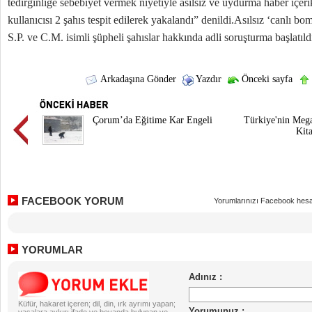
tedirginliğe sebebiyet vermek niyetiyle asılsız ve uydurma haber içer
kullanıcısı 2 şahıs tespit edilerek yakalandı” denildi.Asılsız ‘canlı bom
S.P. ve C.M. isimli şüpheli şahıslar hakkında adli soruşturma başlatıld
Arkadaşına Gönder
Yazdır
Önceki sayfa
Çorum’da Eğitime Kar Engeli
Türkiye'nin Mega
Kita
FACEBOOK YORUM
Yorumlarınızı Facebook hesa
YORUMLAR
Küfür, hakaret içeren; dil, din, ırk ayrımı yapan;