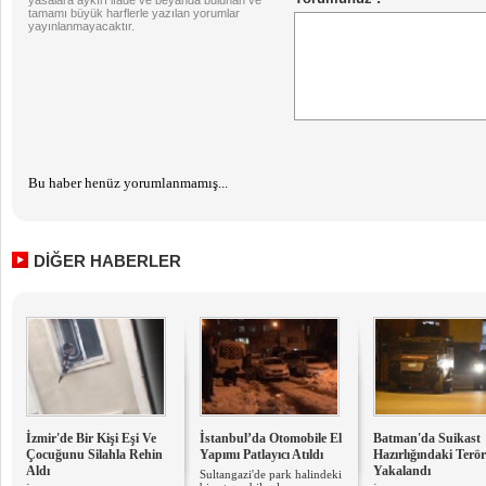
yasalara aykırı ifade ve beyanda bulunan ve
tamamı büyük harflerle yazılan yorumlar
yayınlanmayacaktır.
Bu haber henüz yorumlanmamış...
DİĞER HABERLER
İzmir'de Bir Kişi Eşi Ve
İstanbul’da Otomobile El
Batman'da Suikast
Çocuğunu Silahla Rehin
Yapımı Patlayıcı Atıldı
Hazırlığındaki Terör
Aldı
Yakalandı
Sultangazi'de park halindeki