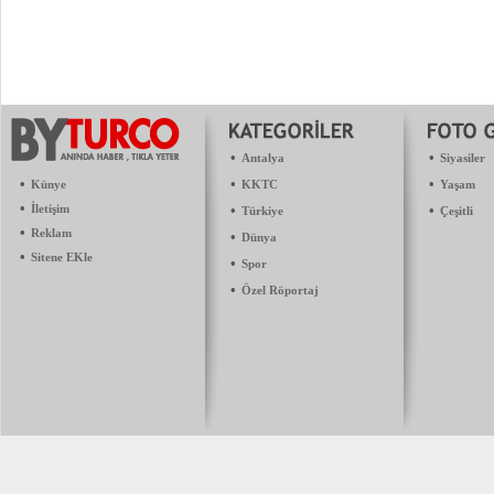
•
•
Antalya
Siyasiler
•
•
•
Künye
KKTC
Yaşam
•
İletişim
•
•
Türkiye
Çeşitli
•
Reklam
•
Dünya
•
Sitene EKle
•
Spor
•
Özel Röportaj