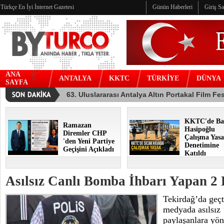
Türkçe En İyi İnternet Gazetesi
Günün Haberleri
Giriş S
ANA
ANTALYA
KKTC
TÜRKİYE
DÜNYA
SAYFA
KKTC'de Ba
Ramazan
Hasipoğlu
Diremler CHP
Çalışma Yasa
'den Yeni Partiye
Denetimine
Geçişini Açıkladı
Katıldı
Asılsız Canlı Bomba İhbarı Yapan 2 
Tekirdağ’da geçt
medyada asılsız 
paylaşanlara yön