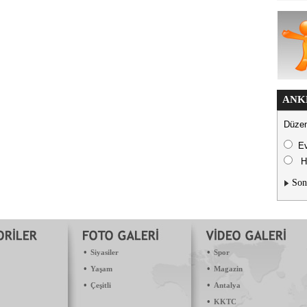
ANK
Düzen
E
H
Son
•
•
Siyasiler
Spor
•
•
Yaşam
Magazin
•
•
Çeşitli
Antalya
•
KKTC