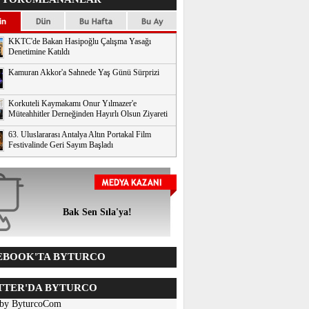
KKTC'de Bakan Hasipoğlu Çalışma Yasağı
Denetimine Katıldı
Kamuran Akkor'a Sahnede Yaş Günü Sürprizi
Korkuteli Kaymakamı Onur Yılmazer'e
Müteahhitler Derneğinden Hayırlı Olsun Ziyareti
63. Uluslararası Antalya Altın Portakal Film
Festivalinde Geri Sayım Başladı
Bak Sen Sıla'ya!
BOOK'TA BYTURCO
TER'DA BYTURCO
 by ByturcoCom