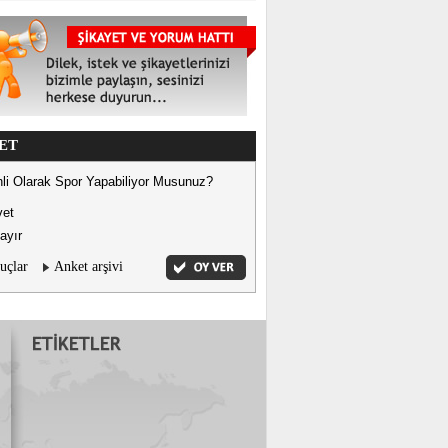
ET
li Olarak Spor Yapabiliyor Musunuz?
vet
ayır
uçlar
Anket arşivi