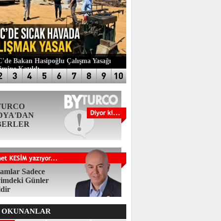
de Bakan Hasipoğlu Çalışma Yasağı
imine Katıldı
TURCO
DYA'DAN
BERLER
amlar Sadece
imdeki Günler
ldir
 OKUNANLAR