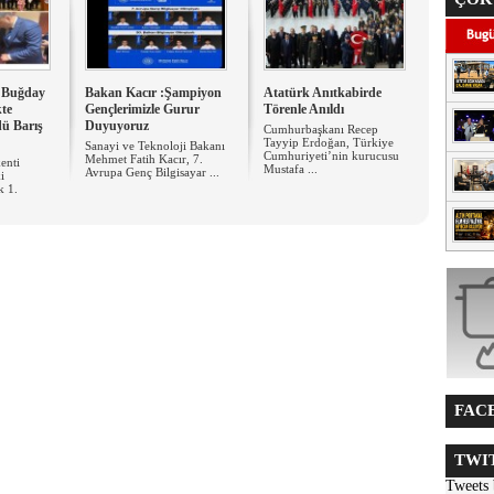
 Buğday
Bakan Kacır :Şampiyon
Atatürk Anıtkabirde
kte
Gençlerimizle Gurur
Törenle Anıldı
dü Barış
Duyuyoruz
Cumhurbaşkanı Recep
Tayyip Erdoğan, Türkiye
Sanayi ve Teknoloji Bakanı
Cumhuriyeti’nin kurucusu
Mehmet Fatih Kacır, 7.
enti
Mustafa ...
Avrupa Genç Bilgisayar ...
i
k 1.
FACE
TWIT
Tweets