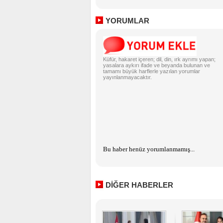
YORUMLAR
Küfür, hakaret içeren; dil, din, ırk ayrımı yapan;
yasalara aykırı ifade ve beyanda bulunan ve
tamamı büyük harflerle yazılan yorumlar
yayınlanmayacaktır.
Bu haber henüz yorumlanmamış...
DİĞER HABERLER