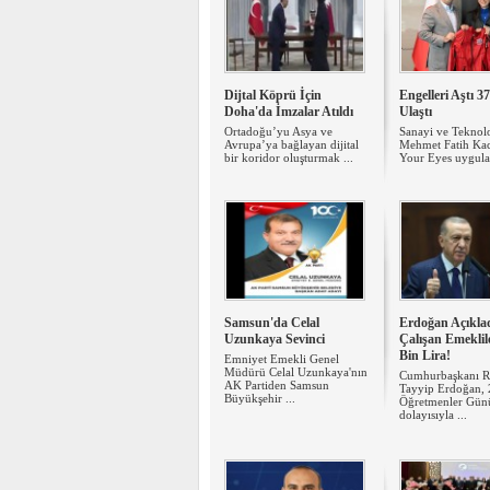
Dijtal Köprü İçin
Engelleri Aştı 3
Doha'da İmzalar Atıldı
Ulaştı
Ortadoğu’yu Asya ve
Sanayi ve Teknol
Avrupa’ya bağlayan dijital
Mehmet Fatih Kac
bir koridor oluşturmak ...
Your Eyes uygulam
Samsun'da Celal
Erdoğan Açıklad
Uzunkaya Sevinci
Çalışan Emeklil
Bin Lira!
Emniyet Emekli Genel
Müdürü Celal Uzunkaya'nın
Cumhurbaşkanı R
AK Partiden Samsun
Tayyip Erdoğan,
Büyükşehir ...
Öğretmenler Gün
dolayısıyla ...