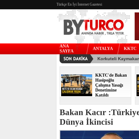
Türkçe En İyi İnternet Gazetesi
ANA
ANTALYA
KKTC
SAYFA
KKTC'de Bakan
Hasipoğlu
Çalışma Yasağı
Denetimine
Katıldı
Bakan Kacır :Türkiy
Dünya İkincisi