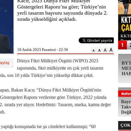
Kacır, 2023 Dünya Fikri Mülkiyet
Göstergeleri Raporu’na göre; Türkiye’nin
yerli tasarım başvuru sayısında dünyada 2.
sırada yükseldiğini açıkladı.
KKTC'
Denet
18 Aralık 2023 Pazartesi - 22:56
Dünya Fikri Mülkiyet Örgütü (WIPO) 2023
BY
raporunda, fikri mülkiyette en çok yerli tasarım
ME
HA
da, son 10 yılda Türkiye’nin yükselişi dikkat çekti.
yapan, Bakan Kacır, “Dünya Fikri Mülkiyet Örgütü'nün
östergeleri Raporu verilerine göre Türkiye, 2022 yılında
Bayr
2. sırada yer alıyor. Hedefimiz: Tasarım, marka, katma değer
Takv
dı.
Deği
ÇOK
ptığı konuşmada ise şu cümleleri kullanmıştı; “60