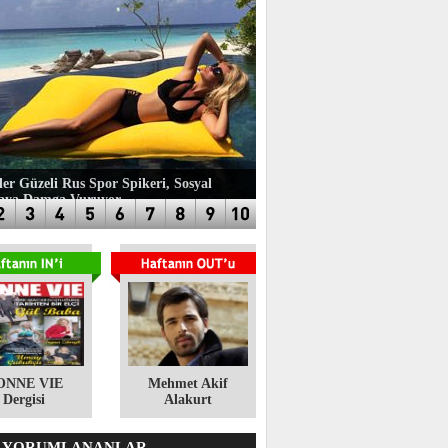
ler Güzeli Rus Spor Spikeri, Sosyal
aya Damga Vuruyor
ONNE VIE
​Mehmet Akif
Dergisi
Alakurt
 YORUMLANANLAR