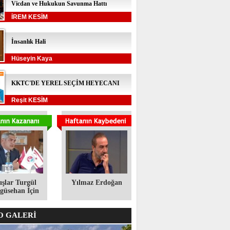
Vicdan ve Hukukun Savunma Hattı
İREM KESİM
İnsanlık Hali
Hüseyin Kaya
KKTC'DE YEREL SEÇİM HEYECANI
Reşit KESİM
ışlar Turgül
Yılmaz Erdoğan
üsehan İçin
 GALERİ