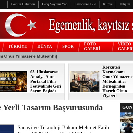
Günün Haberleri
Giriş Sayfam Yap
Favorilere Ekle
Künye
İletişim
FOTO
VİDEO
TÜRKİYE
DÜNYA
SPOR
GALERİ
GALER
Korkuteli
63. Uluslararası
Kaymakamı
Antalya Altın
Onur Yılmazer'e
Portakal Film
Müteahhitler
Festivalinde Geri
Derneğinden
Sayım Başladı
Hayırlı Olsun
Ziyareti
e Yerli Tasarım Başvurusunda
GÜNÜ
Sanayi ve Teknoloji Bakanı Mehmet Fatih