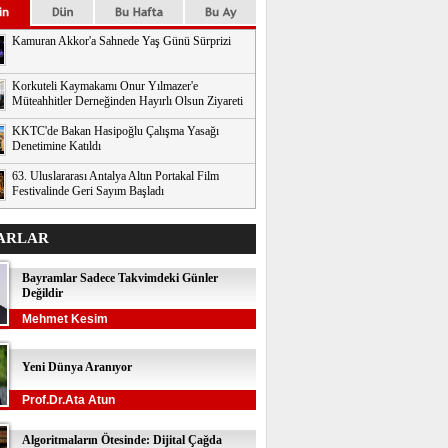
Kamuran Akkor'a Sahnede Yaş Günü Sürprizi
Korkuteli Kaymakamı Onur Yılmazer'e
Müteahhitler Derneğinden Hayırlı Olsun Ziyareti
KKTC'de Bakan Hasipoğlu Çalışma Yasağı
Denetimine Katıldı
63. Uluslararası Antalya Altın Portakal Film
Festivalinde Geri Sayım Başladı
ARLAR
Bayramlar Sadece Takvimdeki Günler
Değildir
Mehmet Kesim
Yeni Dünya Aranıyor
Prof.Dr.Ata Atun
Algoritmaların Ötesinde: Dijital Çağda