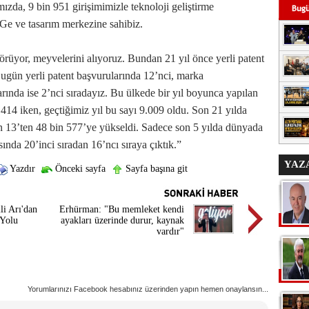
da, 9 bin 951 girişimimizle teknoloji geliştirme
e ve tasarım merkezine sahibiz.
rüyor, meyvelerini alıyoruz. Bundan 21 yıl önce yerli patent
gün yerli patent başvurularında 12’nci, marka
rında ise 2’nci sıradayız. Bu ülkede bir yıl boyunca yapılan
 414 iken, geçtiğimiz yıl bu sayı 9.009 oldu. Son 21 yılda
in 13’ten 48 bin 577’ye yükseldi. Sadece son 5 yılda dünyada
sında 20’inci sıradan 16’ncı sıraya çıktık.”
YAZ
Yazdır
Önceki sayfa
Sayfa başına git
li Arı'dan
Erhürman: "Bu memleket kendi
 Yolu
ayakları üzerinde durur, kaynak
vardır"
Yorumlarınızı Facebook hesabınız üzerinden yapın hemen onaylansın...