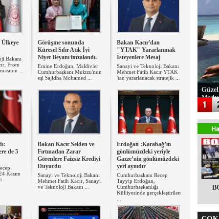
7 Ülkeye
Görüşme sonunda
Bakan Kacır'dan
Küresel Sıfır Atık İyi
"YTAK" Yararlanmak
Niyet Beyanı imzalandı.
İsteyenlere Mesaj
oji Bakanı
ır, From
Emine Erdoğan, Maldivler
Sanayi ve Teknoloji Bakanı
asının ...
Cumhurbaşkanı Muizzu'nun
Mehmet Fatih Kacır YTAK
eşi Sajidha Mohamed ...
'tan yararlanacak stratejik ...
Güzel
Medy
ı:
Bakan Kacır Selden ve
Erdoğan :Karabağ’ın
ere de 5
Fırtınadan Zarar
gönlümüzdeki yeriyle
Görenlere Faizsiz Krediyi
Gazze’nin gönlümüzdeki
Duyurdu
yeri aynıdır
ecep
 24 Kasım
Sanayi ve Teknoloji Bakanı
Cumhurbaşkanı Recep
ü
Mehmet Fatih Kacır, Sanayi
Tayyip Erdoğan,
ve Teknoloji Bakanı ...
Cumhurbaşkanlığı
B
Külliyesinde gerçekleştirilen
...
ÇOK