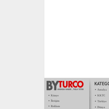
•
Antalya
•
•
Künye
KKTC
•
İletişim
•
Türkiye
•
Reklam
•
Dünya