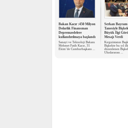
Bakan Kacır :450 Milyon
Serkan Bayram
Dolarlık Finansman
Tanesiyle Bişke
Depremzedelere
Büyük İlgi Gör
kullandırılmaya başlandı
Mesajı Verdi
Sanayi ve Teknoloji Bakanı
Kırgızistanın Başk
Mehmet Fatih Kacır, 31
Bişkekte bu yıl ilk
Ekim’de Cumhurbaşkanı ...
düzenlenen Bişke
Uluslararası ...