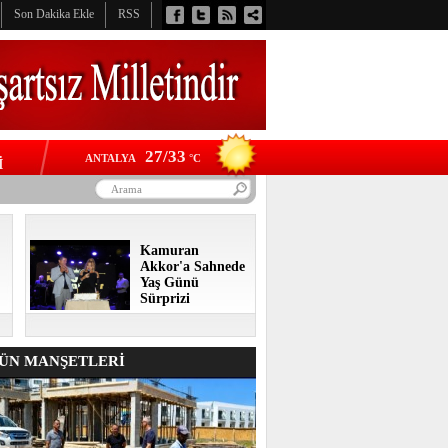
Son Dakika Ekle
RSS
27/33
ANTALYA
°C
İ
Kamuran
Akkor'a Sahnede
Yaş Günü
Sürprizi
N MANŞETLERİ