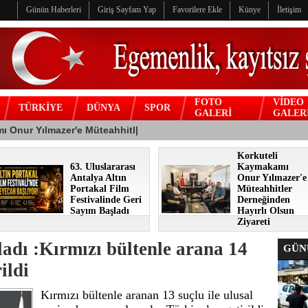
Günün Haberleri
Giriş Sayfam Yap
Favorilere Ekle
Künye
İletişim
FOTO
VİDEO
TÜRKİYE
DÜNYA
SPOR
GALERİ
GALER
Korkuteli
63. Uluslararası
Kaymakamı
Antalya Altın
Onur Yılmazer'e
Portakal Film
Müteahhitler
Festivalinde Geri
Derneğinden
Sayım Başladı
Hayırlı Olsun
Ziyareti
adı :Kırmızı bültenle arana 14
GÜNÜ
ildi
Kırmızı bültenle aranan 13 suçlu ile ulusal