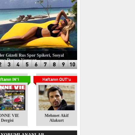
ler Güzeli Rus Spor Spikeri, Sosyal
aya Damga Vuruyor
ONNE VIE
​Mehmet Akif
Dergisi
Alakurt
 YORUMLANANLAR