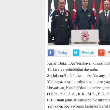
İçişleri Bakanı Ali Yerlikaya, kırmızı bü
Türkiye’ye getirildiğini duyurdu.
Suçluların 9'u Gürcistan, 2'si Almanya, d
Yerlikaya, sosyal medya hesabından yapt
Hırvatistan, Karadağ'dan ülkemize getird
O.R.Y., K.İ., A.A., K.K., M.A., E.K., S
C.B. isimli şahıslar yakalandı ve ülkemi
Yerlikaya, operasyonun Emniyet Genel 