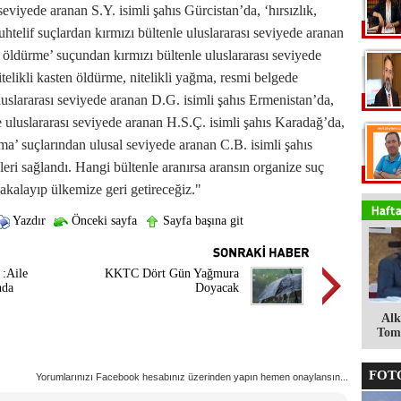
seviyede aranan S.Y. isimli şahıs Gürcistan’da, ‘hırsızlık,
htelif suçlardan kırmızı bültenle uluslararası seviyede aranan
 öldürme’ suçundan kırmızı bültenle uluslararası seviyede
telikli kasten öldürme, nitelikli yağma, resmi belgede
uluslararası seviyede aranan D.G. isimli şahıs Ermenistan’da,
e uluslararası seviyede aranan H.S.Ç. isimli şahıs Karadağ’da,
’ suçlarından ulusal seviyede aranan C.B. isimli şahıs
eri sağlandı. Hangi bültenle aranırsa aransın organize suç
 yakalayıp ülkemize geri getireceğiz."
Yazdır
Önceki sayfa
Sayfa başına git
 :Aile
KKTC Dört Gün Yağmura
nda
Doyacak
Alk
Tomg
FOTO
Yorumlarınızı Facebook hesabınız üzerinden yapın hemen onaylansın...