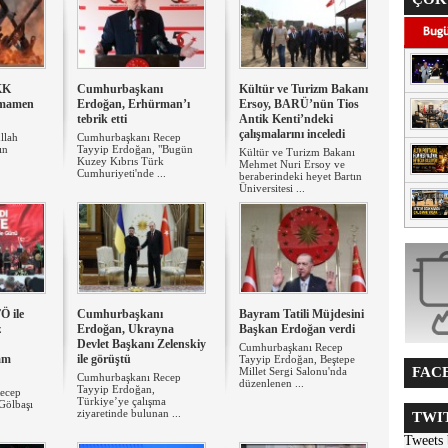
KK
Cumhurbaşkanı
Kültür ve Turizm Bakanı
amamen
Erdoğan, Erhürman’ı
Ersoy, BARÜ’nün Tios
tebrik etti
Antik Kenti’ndeki
çalışmalarını inceledi
llah
Cumhurbaşkanı Recep
ın
Tayyip Erdoğan, "Bugün
Kültür ve Turizm Bakanı
Kuzey Kıbrıs Türk
Mehmet Nuri Ersoy ve
Cumhuriyeti'nde ...
beraberindeki heyet Bartın
Üniversitesi ...
Ö ile
Cumhurbaşkanı
Bayram Tatili Müjdesini
z
Erdoğan, Ukrayna
Başkan Erdoğan verdi
Devlet Başkanı Zelenskiy
Cumhurbaşkanı Recep
vam
ile görüştü
Tayyip Erdoğan, Beştepe
FACE
Millet Sergi Salonu'nda
Cumhurbaşkanı Recep
düzenlenen ...
Tayyip Erdoğan,
ecep
Türkiye’ye çalışma
Gölbaşı
ziyaretinde bulunan ...
TWIT
Tweets