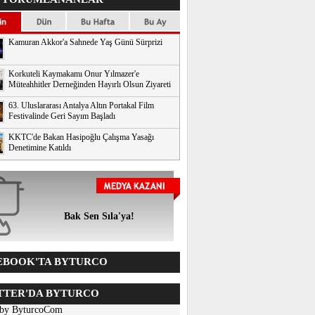
Kamuran Akkor'a Sahnede Yaş Günü Sürprizi
Korkuteli Kaymakamı Onur Yılmazer'e
Müteahhitler Derneğinden Hayırlı Olsun Ziyareti
63. Uluslararası Antalya Altın Portakal Film
Festivalinde Geri Sayım Başladı
KKTC'de Bakan Hasipoğlu Çalışma Yasağı
Denetimine Katıldı
Bak Sen Sıla'ya!
BOOK'TA BYTURCO
TER'DA BYTURCO
 by ByturcoCom