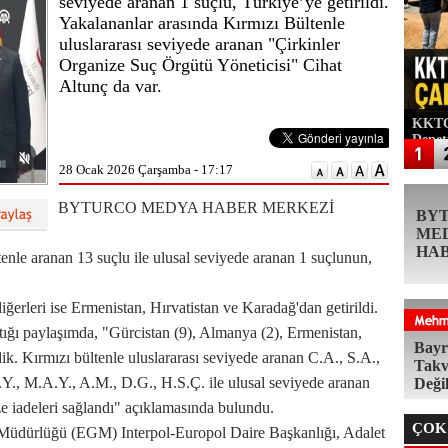
seviyede aranan 1 suçlu, Türkiye’ye getirildi.
Yakalananlar arasında Kırmızı Bültenle
uluslararası seviyede aranan "Çirkinler
Organize Suç Örgütü Yöneticisi" Cihat
Altunç da var.
KKTC'
Denet
28 Ocak 2026 Çarşamba - 17:17
BYTURCO MEDYA HABER MERKEZİ
BY
ME
HA
ltenle aranan 13 suçlu ile ulusal seviyede aranan 1 suçlunun,
iğerleri ise Ermenistan, Hırvatistan ve Karadağ'dan getirildi.
ığı paylaşımda, "Gürcistan (9), Almanya (2), Ermenistan,
Bayr
ik. Kırmızı bültenle uluslararası seviyede aranan C.A., S.A.,
Takv
.Y., M.A.Y., A.M., D.G., H.S.Ç. ile ulusal seviyede aranan
Deği
ze iadeleri sağlandı" açıklamasında bulundu.
ÇOK
Müdürlüğü (EGM) Interpol-Europol Daire Başkanlığı, Adalet