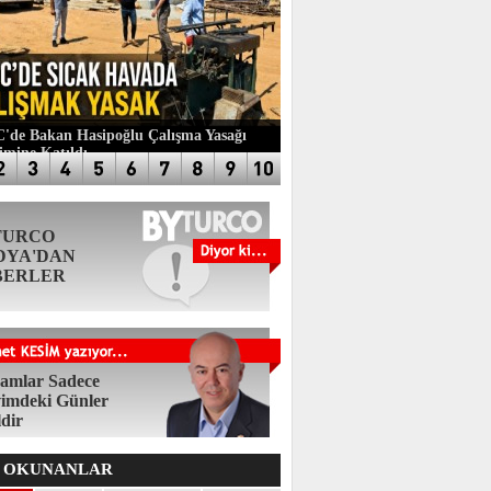
de Bakan Hasipoğlu Çalışma Yasağı
imine Katıldı
TURCO
DYA'DAN
BERLER
amlar Sadece
imdeki Günler
ldir
 OKUNANLAR