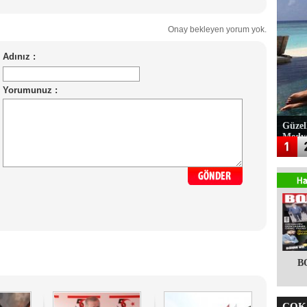
Onay bekleyen yorum yok.
Güzel
Medy
B
ÇOK