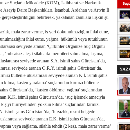
ganize Suçlarla Mücadele (KOM), İstihbarat ve Narkotik
e Asayiş Daire Başkanlıkları, İstanbul, Ardahan ve Artvin İl
rçekleştirildiğini belirterek, yakalanan zanlılara ilişkin şu
ızlık, mala zarar verme, iş yeri dokunulmazlığını ihlal etme,
okunulmazlığını ihlal etme, yağma, hükümlü veya tutuklunun
uslararası seviyede aranan ‘Çirkinler Organize Suç Örgütü'
a, ‘ruhsatsız ateşli silahlarla mermileri satın alma, taşıma,
uslararası seviyede aranan S.A. isimli şahıs Gürcistan’da,
rarası seviyede aranan O.R.Y. isimli şahıs Gürcistan’da,
YAZ
mızı bültenle uluslararası seviyede aranan K.İ. isimli şahıs
un kılma, kasten yaralama’ suçlarından kırmızı bültenle
 şahıs Gürcistan’da, ‘kasten öldürme, yağma’ suçlarından
anan K.K. isimli şahıs Gürcistan’da, ‘suç işlemek amacıyla
kişiyi hürriyetinden yoksun kılma’ suçlarından kırmızı
. isimli şahıs Gürcistan’da, ‘hırsızlık, resmi belgede
uluslararası seviyede aranan E.K. isimli şahıs Gürcistan’da,
yapma veya sağlama, silahla tehdit (2 kez), mala zarar verme’