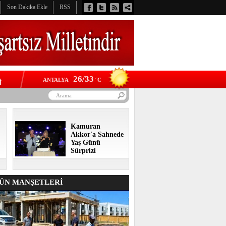
Son Dakika Ekle
RSS
26/33
ANTALYA
°C
İ
Kamuran
Akkor'a Sahnede
Yaş Günü
Sürprizi
N MANŞETLERİ