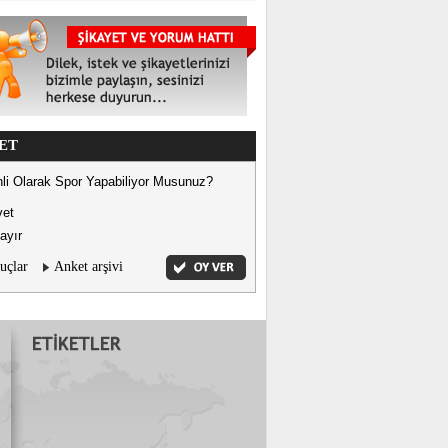
ET
li Olarak Spor Yapabiliyor Musunuz?
vet
ayır
uçlar
Anket arşivi