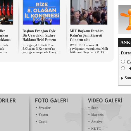
dlen
Başkan Erdoğan Öyle
MİT Başkanı İbrahim
Başkan
Bir Uyardı ki : Sizlere
Kalın'ın Şam Ziyareti
çıklama
Hakkımı Helal Etmem
Gündem oldu
ANK
r defa
Erdoğan,AK Parti Rize
BYTURCO olarak ilk
mek
8.Olağan İl Kongresi’ne
paylaşımını yaptığımız Milli
er ne
yaptığı konuşmada Hangi ...
İstihbarat Teşkilatı (MİT) ...
Düzen
E
H
Son
•
•
Siyasiler
Spor
•
•
Yaşam
Magazin
•
•
Çeşitli
Antalya
•
KKTC