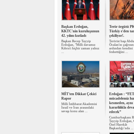
Başkan Erdoğan,
Terör örgütü P
KKTC'nin kuruluşunun
Türkiy e'den t
42. yılını kutladı
çekiliyor!.
Başkan Recep Tayyip
Terörist başı Abdu
Erdoğan, "Milli davamız
Öcalan'ın çağrısın
Kıbrıs'ı hiçbir zaman yalnız
ardından kendini
...
feshettiğini ...
MİT'ten Dikkat Çekici
Erdoğan : “FET
Rapor
mücadelemiz hı
kesmeden, aynı
Milli İstihbarat Akademisi
kararlılıkla de
İsrail ve İran arasındaki
savaşı konu alan ...
edecek”
Cumhurbaşkanı R
Tayyip Erdoğan, 
Özel Harekât
Başkanlığı’nda ...