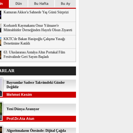
Kamuran Akkor'a Sahnede Yaş Günü Sürprizi
Korkuteli Kaymakamı Onur Yılmazer'e
Müteahhitler Derneğinden Hayırlı Olsun Ziyareti
KKTC'de Bakan Hasipoğlu Çalışma Yasağı
Denetimine Katıldı
63. Uluslararası Antalya Altın Portakal Film
Festivalinde Geri Sayım Başladı
ARLAR
Bayramlar Sadece Takvimdeki Günler
Değildir
Mehmet Kesim
Yeni Dünya Aranıyor
Prof.Dr.Ata Atun
Algoritmaların Ötesinde: Dijital Çağda