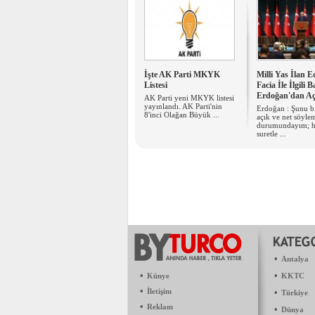
İşte AK Parti MKYK
Milli Yas İlan E
Listesi
Facia İle İlgili 
Erdoğan'dan A
AK Parti yeni MKYK listesi
yayınlandı. AK Parti'nin
Erdoğan : Şunu bi
8'inci Olağan Büyük ...
açık ve net söyle
durumundayım; h
suretle ...
•
Antalya
•
•
Künye
KKTC
•
İletişim
•
Türkiye
•
Reklam
•
Dünya