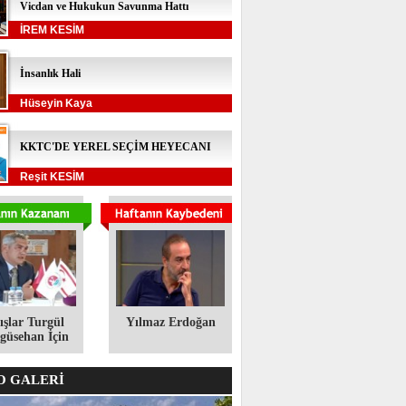
Vicdan ve Hukukun Savunma Hattı
İREM KESİM
İnsanlık Hali
Hüseyin Kaya
KKTC'DE YEREL SEÇİM HEYECANI
Reşit KESİM
ışlar Turgül
Yılmaz Erdoğan
üsehan İçin
 GALERİ