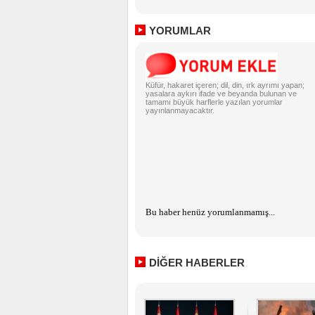
YORUMLAR
Küfür, hakaret içeren; dil, din, ırk ayrımı yapan;
yasalara aykırı ifade ve beyanda bulunan ve
tamamı büyük harflerle yazılan yorumlar
yayınlanmayacaktır.
Bu haber henüz yorumlanmamış...
DİĞER HABERLER