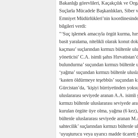
Bakanlığı görevlileri, Kaçakçılık ve Or
Suçlarla Mücadele Başkanlıkları, Siber v
Emniyet Müdürlükleri’nin koordinesinde ge
bilgileri verdi:
"‘Suç işlemek amacıyla örgüt kurma, hırs
basit yaralama, nitelikli olarak konut d
kaçması’ suçlarından kırmızı bültenle ul
yöneticisi’ C.A. isimli şahıs Hırvatistan’d
bulundurma’ suçundan kırmızı bültenle ul
‘yağma’ suçundan kırmızı bültenle ulusla
‘kasten öldürmeye teşebbüs’ suçundan kır
Gürcistan’da, ‘kişiyi hürriyetinden yoks
uluslararası seviyede aranan A.A. isimli
kırmızı bültenle uluslararası seviyede ar
kurulan örgüte üye olma, yağma (6 kez), 
bültenle uluslararası seviyede aranan M.A
sahtecilik’ suçlarından kırmızı bültenle 
‘uyuşturucu veya uyarıcı madde ticareti 