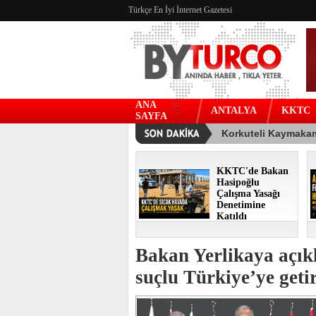
Türkçe En İyi İnternet Gazetesi
ANA
ANTALYA
KKTC
SAYFA
KKTC'de Bakan
Hasipoğlu
Çalışma Yasağı
Denetimine
Katıldı
Bakan Yerlikaya açıkl
suçlu Türkiye’ye getir