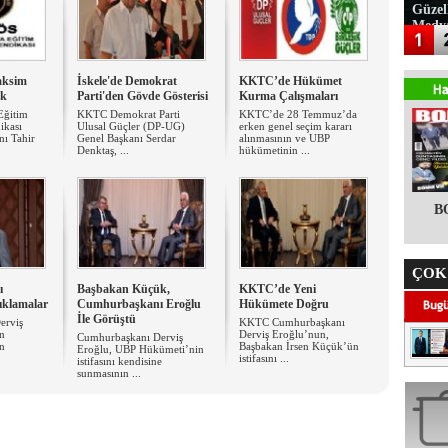
Güzel
Medy
aksim
İskele'de Demokrat
KKTC’de Hükümet
ek
Parti'den Gövde Gösterisi
Kurma Çalışmaları
Eğitim
KKTC Demokrat Parti
KKTC’de 28 Temmuz’da
ikası
Ulusal Güçler (DP-UG)
erken genel seçim kararı
ı Tahir
Genel Başkanı Serdar
alınmasının ve UBP
Denktaş, ...
hükümetinin ...
B
ÇOK
ı
Başbakan Küçük,
KKTC’de Yeni
ıklamalar
Cumhurbaşkanı Eroğlu
Hükümete Doğru
İle Görüştü
erviş
KKTC Cumhurbaşkanı
n
Derviş Eroğlu’nun,
Cumhurbaşkanı Derviş
an
Başbakan İrsen Küçük’ün
Eroğlu, UBP Hükümeti’nin
istifasını ...
istifasını kendisine
sunmasının ...