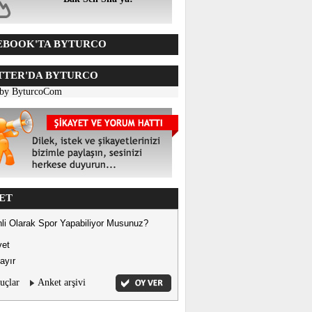
BOOK'TA BYTURCO
TER'DA BYTURCO
 by ByturcoCom
ET
li Olarak Spor Yapabiliyor Musunuz?
vet
ayır
uçlar
Anket arşivi