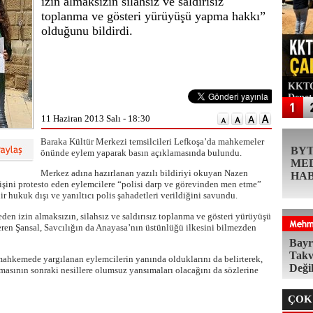
izin almaksızın silahsız ve saldırısız
toplanma ve gösteri yürüyüşü yapma hakkı”
olduğunu bildirdi.
KKTC'
Denet
11 Haziran 2013 Salı - 18:30
Baraka Kültür Merkezi temsilcileri Lefkoşa’da mahkemeler
BY
önünde eylem yaparak basın açıklamasında bulundu.
ME
Merkez adına hazırlanan yazılı bildiriyi okuyan Nazen
HA
ini protesto eden eylemcilere “polisi darp ve görevinden men etme”
ir hukuk dışı ve yanıltıcı polis şahadetleri verildiğini savundu.
den izin almaksızın, silahsız ve saldırısız toplanma ve gösteri yürüyüşü
eren Şansal, Savcılığın da Anayasa’nın üstünlüğü ilkesini bilmezden
Bayr
Takv
mahkemede yargılanan eylemcilerin yanında olduklarını da belirterek,
Deği
asının sonraki nesillere olumsuz yansımaları olacağını da sözlerine
ÇOK