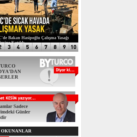
de Bakan Hasipoğlu Çalışma Yasağı
imine Katıldı
TURCO
DYA'DAN
BERLER
amlar Sadece
imdeki Günler
ldir
 OKUNANLAR