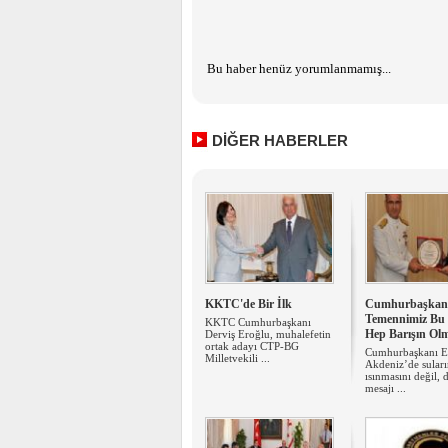
Bu haber henüz yorumlanmamış...
DİĞER HABERLER
KKTC'de Bir İlk
Cumhurbaşkanı
Temennimiz Bu 
KKTC Cumhurbaşkanı
Hep Barışın Ol
Derviş Eroğlu, muhalefetin
ortak adayı CTP-BG
Cumhurbaşkanı E
Milletvekili ...
Akdeniz’de sular
ısınmasını değil, 
mesajı ...