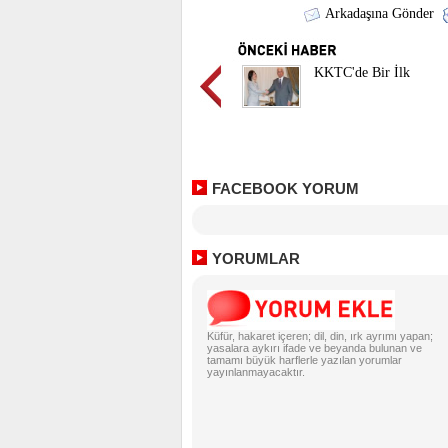
Arkadaşına Gönder
KKTC'de Bir İlk
FACEBOOK YORUM
YORUMLAR
Küfür, hakaret içeren; dil, din, ırk ayrımı yapan;
yasalara aykırı ifade ve beyanda bulunan ve
tamamı büyük harflerle yazılan yorumlar
yayınlanmayacaktır.