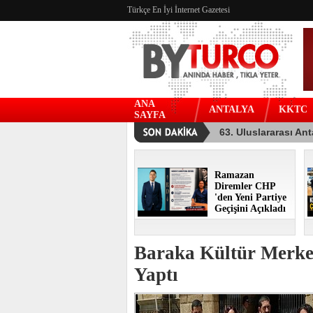
Türkçe En İyi İnternet Gazetesi
ANA
ANTALYA
KKTC
SAYFA
Ramazan
Diremler CHP
'den Yeni Partiye
Geçişini Açıkladı
Baraka Kültür Merke
Yaptı