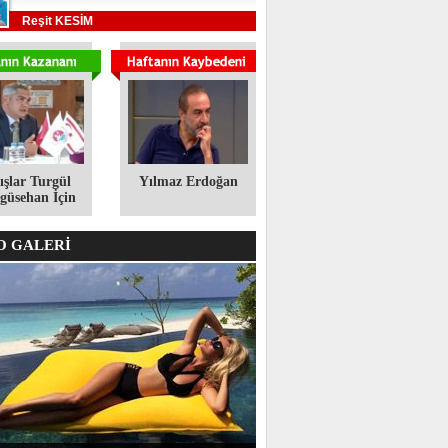
Reşit KESİM
ışlar Turgül
Yılmaz Erdoğan
üsehan İçin
 GALERİ