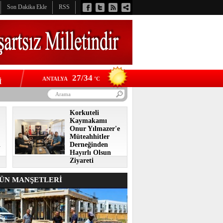
Son Dakika Ekle
RSS
27/34
ANTALYA
°C
İ
Korkuteli
Kaymakamı
Onur Yılmazer'e
Müteahhitler
i
Derneğinden
Hayırlı Olsun
Ziyareti
N MANŞETLERİ