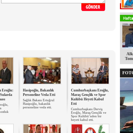
Alk
Tomg
FOTO
 Eroğlu:
Hasipoğlu, Bakanlık
Cumhurbaşkanı Eroğlu,
Sularda
Personeline Veda Etti
Maraş Gençlik ve Spor
ması
Kulübü Heyeti Kabul
Sağlık Bakanı Ertuğrul
Etti
Hasipoğlu, bakanlık
roğlu,
personeline veda etti.
ın
Cumhurbaşkanı Derviş
dostluk
Eroğlu, Maraş Gençlik ve
Spor Kulübü’nden bir
heyeti kabul etti.