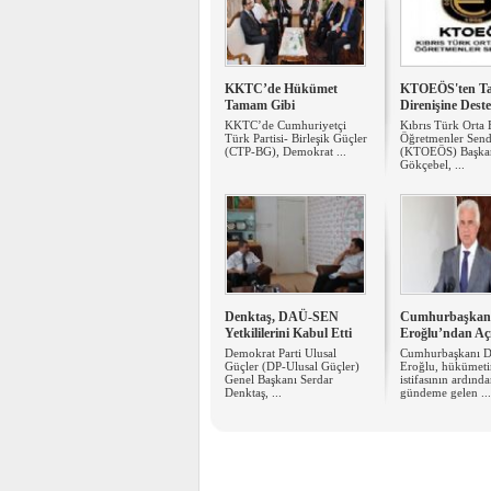
KKTC’de Hükümet
KTOEÖS'ten T
Tamam Gibi
Direnişine Dest
KKTC’de Cumhuriyetçi
Kıbrıs Türk Orta 
Türk Partisi- Birleşik Güçler
Öğretmenler Send
(CTP-BG), Demokrat ...
(KTOEÖS) Başkan
Gökçebel, ...
Denktaş, DAÜ-SEN
Cumhurbaşkan
Yetkililerini Kabul Etti
Eroğlu’ndan Aç
Demokrat Parti Ulusal
Cumhurbaşkanı D
Güçler (DP-Ulusal Güçler)
Eroğlu, hükümeti
Genel Başkanı Serdar
istifasının ardınd
Denktaş, ...
gündeme gelen ...