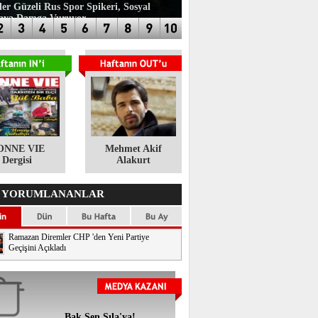
ler Güzeli Rus Spor Spikeri, Sosyal
aya Damga Vuruyor
ONNE VIE
​Mehmet Akif
Dergisi
Alakurt
 YORUMLANANLAR
Ramazan Diremler CHP 'den Yeni Partiye
Geçişini Açıkladı
Bak Sen Sıla'ya!