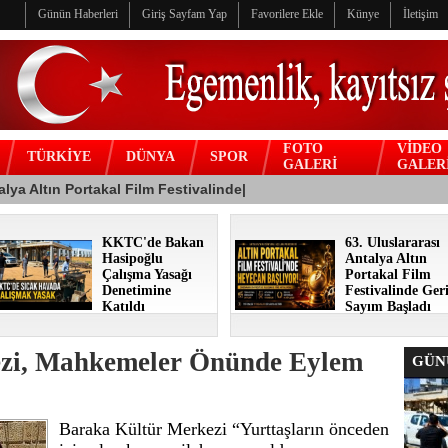
Günün Haberleri
Giriş Sayfam Yap
Favorilere Ekle
Künye
İletişim
FOTO
VİDEO
TÜRKİYE
DÜNYA
SPOR
GALERİ
GALER
KKTC'de Bakan
63. Uluslararası
Hasipoğlu
Antalya Altın
Çalışma Yasağı
Portakal Film
Denetimine
Festivalinde Ger
Katıldı
Sayım Başladı
zi, Mahkemeler Önünde Eylem
GÜNÜ
Baraka Kültür Merkezi “Yurttaşların önceden