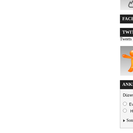
FACE
TWIT
Tweets
ANK
Düzen
E
H
Son