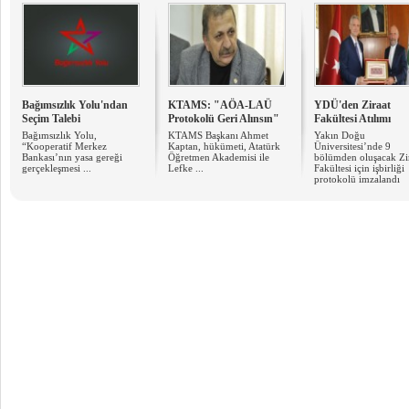
Bağımsızlık Yolu'ndan
KTAMS: "AÖA-LAÜ
YDÜ'den Ziraat
Seçim Talebi
Protokolü Geri Alınsın"
Fakültesi Atılımı
Bağımsızlık Yolu,
KTAMS Başkanı Ahmet
Yakın Doğu
“Kooperatif Merkez
Kaptan, hükümeti, Atatürk
Üniversitesi’nde 9
Bankası’nın yasa gereği
Öğretmen Akademisi ile
bölümden oluşacak Zi
gerçekleşmesi ...
Lefke ...
Fakültesi için işbirliği
protokolü imzalandı