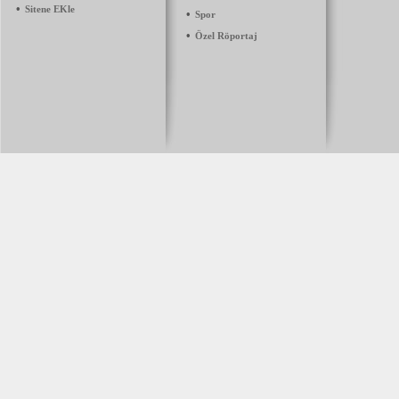
•
Sitene EKle
•
Spor
•
Özel Röportaj