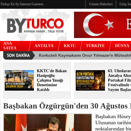
Türkçe En İyi İnternet Gazetesi
Günün Haberleri
Giriş S
ANA
ANTALYA
KKTC
TÜRKİYE
DÜNYA
SAYFA
KKTC'de Bakan
63. Uluslarar
Hasipoğlu
Antalya Altı
Çalışma Yasağı
Portakal Fi
Denetimine
Festivalinde
Katıldı
Sayım Başla
Başbakan Özgürgün'den 30 Ağustos 
Başbakan Hüsey
Ulusunun tarihi
noktalarından bi