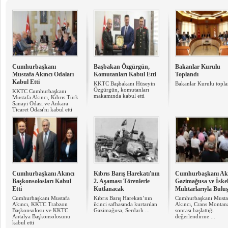
Cumhurbaşkanı
Başbakan Özgürgün,
Bakanlar Kurulu
Mustafa Akıncı Odaları
Komutanları Kabul Etti
Toplandı
Kabul Etti
KKTC Başbakanı Hüseyin
Bakanlar Kurulu topla
Özgürgün, komutanları
KKTC Cumhurbaşkanı
makamında kabul etti
Mustafa Akıncı, Kıbrıs Türk
Sanayi Odası ve Ankara
Ticaret Odası'nı kabul etti
Cumhurbaşkanı Akıncı
Kıbrıs Barış Harekatı'nın
Cumhurbaşkanı Akı
Başkonsolosları Kabul
2. Aşaması Törenlerle
Gazimağusa ve İske
Etti
Kutlanacak
Muhtarlarıyla Bulu
Cumhurbaşkanı Mustafa
Kıbrıs Barış Harekatı’nın
Cumhurbaşkanı Musta
Akıncı, KKTC Trabzon
ikinci safhasında kurtarılan
Akıncı, Crans Montan
Başkonsolosu ve KKTC
Gazimağusa, Serdarlı ...
sonrası başlattığı
Antalya Başkonsolosunu
değerlendirme ...
kabul etti