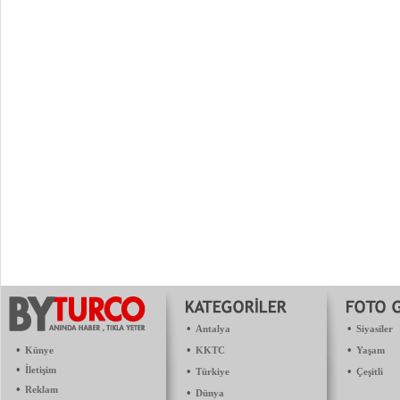
•
•
Antalya
Siyasiler
•
•
•
Künye
KKTC
Yaşam
•
İletişim
•
•
Türkiye
Çeşitli
•
Reklam
•
Dünya