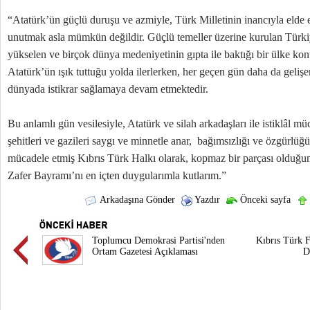
“Atatürk’ün güçlü duruşu ve azmiyle, Türk Milletinin inancıyla elde e
unutmak asla mümkün değildir. Güçlü temeller üzerine kurulan Türk
yükselen ve birçok dünya medeniyetinin gıpta ile baktığı bir ülke k
Atatürk’ün ışık tuttuğu yolda ilerlerken, her geçen gün daha da gel
dünyada istikrar sağlamaya devam etmektedir.
Bu anlamlı gün vesilesiyle, Atatürk ve silah arkadaşları ile istiklâl m
şehitleri ve gazileri saygı ve minnetle anar, bağımsızlığı ve özgürlüğ
mücadele etmiş Kıbrıs Türk Halkı olarak, kopmaz bir parçası oldu
Zafer Bayramı’nı en içten duygularımla kutlarım.”
Arkadaşına Gönder
Yazdır
Önceki sayfa
Toplumcu Demokrasi Partisi'nden
Kıbrıs Türk F
Ortam Gazetesi Açıklaması
D