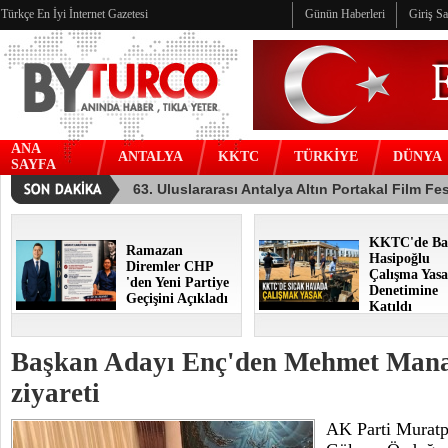
Türkçe En İyi İnternet Gazetesi
Günün Haberleri
Giriş S
ANA
ANTALYA
KKTC
TÜRKİYE
DÜNYA
SAYFA
KKTC'de Ba
Ramazan
Hasipoğlu
Diremler CHP
Çalışma Yasa
'den Yeni Partiye
Denetimine
Geçişini Açıkladı
Katıldı
Başkan Adayı Enç'den Mehmet Mana
ziyareti
AK Parti Muratp