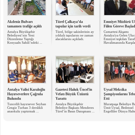
Akdeniz Bulvarı
Türel Çalkaya’da
Emniyet Müdürü U
tamamen trafiğe açıldı
tapular için tarih verdi
Fiilen Göreve Başlad
Antalya Büyükşehir
Türel, bölge sakinlerinin ay
Cumartesi Akşamı
Belediyesi’nin Yeni
yıldızlı tapularını ne zaman
Antalya'ya Gelen Ulu
Düzenleme Yaptığı
alacaklarını açıkladı.
Emniyet teşkilatı Tara
Konyaaltı Sahili’ndeki ...
Havalimanında Karşıl
Antalya Valisi Karaloğlu
Gazeteci Haluk Üncel'in
Uysal Meksika
Hayırseverlere Çağrıda
Vefatı Büyük Üzüntü
Şampiyonlarını Teb
Bulundu
Yarattı
Etti
Tuncelili hayırsever Seyhan
Antalya Büyükşehir
Muratpaşa Belediye B
Cengiz Turhan 3 derslikli
Belediye Başkanı Menderes
Ümit Uysal, Bedensel
anaokulu yaptırmak ...
Türel’in Basın Danışmanı ...
Engelliler Dünya Halter