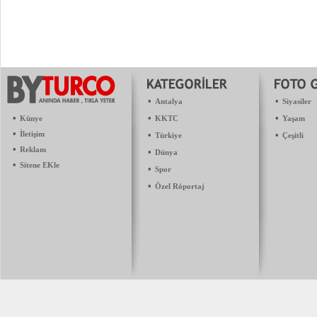
•
•
Antalya
Siyasiler
•
•
•
Künye
KKTC
Yaşam
•
İletişim
•
•
Türkiye
Çeşitli
•
Reklam
•
Dünya
•
Sitene EKle
•
Spor
•
Özel Röportaj