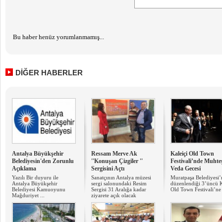
Bu haber henüz yorumlanmamış...
DİĞER HABERLER
Antalya Büyükşehir
Ressam Merve Ak
Kaleiçi Old Town
Belediyesin'den Zorunlu
''Konuşan Çizgiler ''
Festivali’nde Muht
Açıklama
Sergisini Açtı
Veda Gecesi
Yazılı Bir duyuru ile
Sanatçının Antalya müzesi
Muratpaşa Belediyesi’
Antalya Büyükşehir
sergi salonundaki Resim
düzenlendiği 3’üncü K
Belediyesi Kamuoyunu
Sergisi 31 Aralığa kadar
Old Town Festivali’ne 
Mağduriyet ...
ziyarete açık olacak