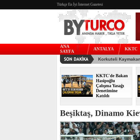
Türkçe En İyi İnternet Gazetesi
ANA
ANTALYA
KKTC
SAYFA
KKTC'de Bakan
Hasipoğlu
Çalışma Yasağı
Denetimine
Katıldı
Beşiktaş, Dinamo Kie