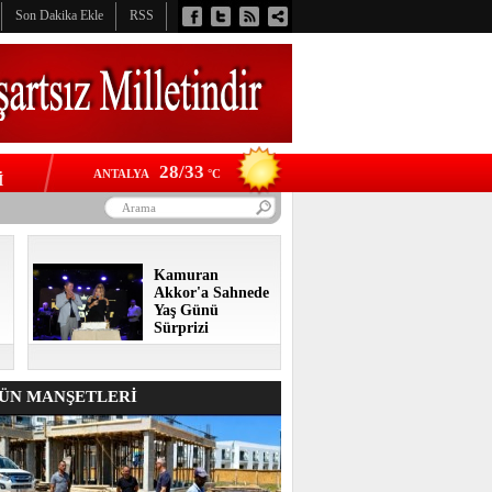
Son Dakika Ekle
RSS
28/33
ANTALYA
°C
İ
Kamuran
Akkor'a Sahnede
Yaş Günü
Sürprizi
N MANŞETLERİ