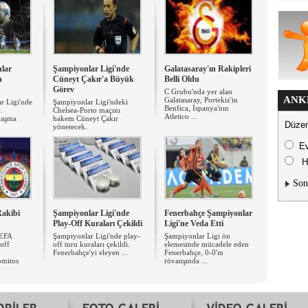
lar
Şampiyonlar Ligi'nde
Galatasaray'ın Rakipleri
n
Cüneyt Çakır'a Büyük
Belli Oldu
Görev
C Grubu'nda yer alan
ANK
Galatasaray, Portekiz'in
r Ligi'nde
Şampiyonlar Ligi'ndeki
Benfica, İspanya'nın
.
Chelsea-Porto maçını
Atletico ...
ılaşma
hakem Cüneyt Çakır
Düzen
yönetecek.
E
H
Son
Rakibi
Şampiyonlar Ligi'nde
Fenerbahçe Şampiyonlar
Play-Off Kuraları Çekildi
Ligi'ne Veda Etti
UEFA
Şampiyonlar Ligi'nde play-
Şampiyonlar Ligi ön
off
off turu kuraları çekildi.
elemesinde mücadele eden
Fenerbahçe'yi eleyen ...
Fenerbahçe, 0-0'ın
omitos
rövanşında ...