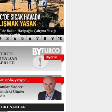
de Bakan Hasipoğlu Çalışma Yasağı
imine Katıldı
TURCO
DYA'DAN
BERLER
amlar Sadece
imdeki Günler
ldir
 OKUNANLAR