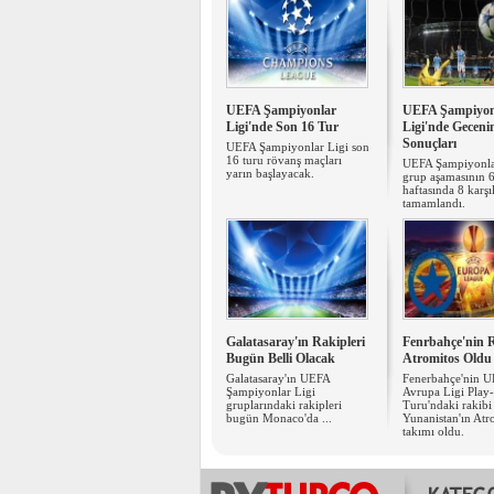
UEFA Şampiyonlar
UEFA Şampiyon
Ligi'nde Son 16 Tur
Ligi'nde Geceni
Sonuçları
UEFA Şampiyonlar Ligi son
16 turu rövanş maçları
UEFA Şampiyonla
yarın başlayacak.
grup aşamasının 6
haftasında 8 karş
tamamlandı.
Galatasaray'ın Rakipleri
Fenrbahçe'nin 
Bugün Belli Olacak
Atromitos Oldu
Galatasaray'ın UEFA
Fenerbahçe'nin 
Şampiyonlar Ligi
Avrupa Ligi Play-
gruplarındaki rakipleri
Turu'ndaki rakibi
bugün Monaco'da ...
Yunanistan'ın Atr
takımı oldu.