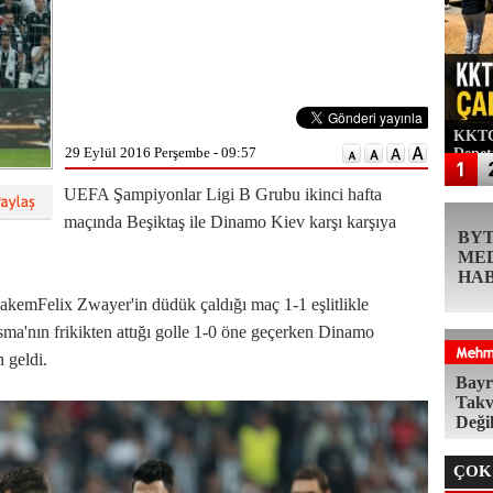
KKTC'
29 Eylül 2016 Perşembe - 09:57
Denet
UEFA Şampiyonlar Ligi B Grubu ikinci hafta
maçında Beşiktaş ile Dinamo Kiev karşı karşıya
BY
ME
HA
emFelix Zwayer'in düdük çaldığı maç 1-1 eşlitlikle
ma'nın frikikten attığı golle 1-0 öne geçerken Dinamo
 geldi.
Bayr
Takv
Deği
ÇOK