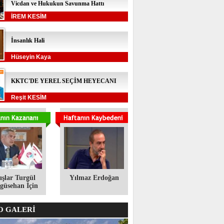
Vicdan ve Hukukun Savunma Hattı
İREM KESİM
İnsanlık Hali
Hüseyin Kaya
KKTC'DE YEREL SEÇİM HEYECANI
Reşit KESİM
ışlar Turgül
Yılmaz Erdoğan
üsehan İçin
 GALERİ