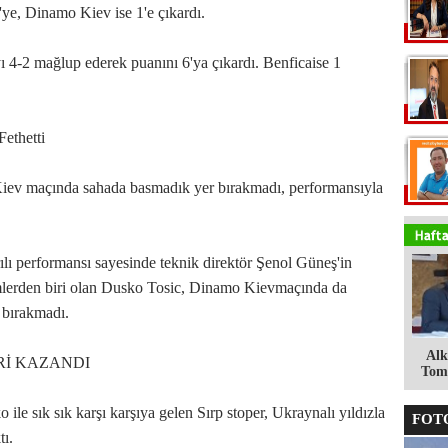
ye, Dinamo Kiev ise 1'e çıkardı.
 4-2 mağlup ederek puanını 6'ya çıkardı. Benficaise 1
Fethetti
Kiev maçında sahada basmadık yer bırakmadı, performansıyla
lı performansı sayesinde teknik direktör Şenol Güneş'in
mlerden biri olan Dusko Tosic, Dinamo Kievmaçında da
 bırakmadı.
Alk
İ KAZANDI
Tomg
ile sık sık karşı karşıya gelen Sırp stoper, Ukraynalı yıldızla
FOTO
tı.