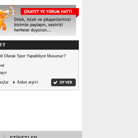
ET
li Olarak Spor Yapabiliyor Musunuz?
vet
ayır
uçlar
Anket arşivi