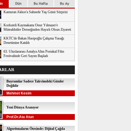
Kamuran Akkor'a Sahnede Yaş Günü Sürprizi
Korkuteli Kaymakamı Onur Yılmazer'e
Müteahhitler Derneğinden Hayırlı Olsun Ziyareti
KKTC'de Bakan Hasipoğlu Çalışma Yasağı
Denetimine Katıldı
63. Uluslararası Antalya Altın Portakal Film
Festivalinde Geri Sayım Başladı
ARLAR
Bayramlar Sadece Takvimdeki Günler
Değildir
Mehmet Kesim
Yeni Dünya Aranıyor
Prof.Dr.Ata Atun
Algoritmaların Ötesinde: Dijital Çağda