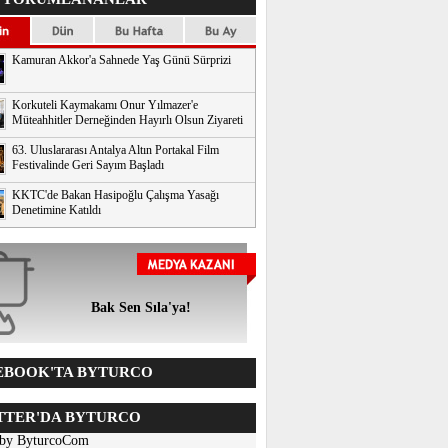
Kamuran Akkor'a Sahnede Yaş Günü Sürprizi
Korkuteli Kaymakamı Onur Yılmazer'e
Müteahhitler Derneğinden Hayırlı Olsun Ziyareti
63. Uluslararası Antalya Altın Portakal Film
Festivalinde Geri Sayım Başladı
KKTC'de Bakan Hasipoğlu Çalışma Yasağı
Denetimine Katıldı
Bak Sen Sıla'ya!
BOOK'TA BYTURCO
TER'DA BYTURCO
 by ByturcoCom