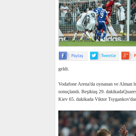
geldi.
Vodafone Arena'da oynanan ve Alman hak
sonuçlandı. Beşiktaş 29. dakikadaQuares
Kiev 65. dakikada Viktor Tsygankov'dan