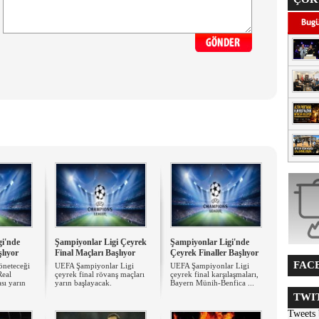
gi'nde
Şampiyonlar Ligi Çeyrek
Şampiyonlar Ligi'nde
şlıyor
Final Maçları Başlıyor
Çeyrek Finaller Başlıyor
FACE
öneteceği
UEFA Şampiyonlar Ligi
UEFA Şampiyonlar Ligi
Real
çeyrek final rövanş maçları
çeyrek final karşılaşmaları,
sı yarın
yarın başlayacak.
Bayern Münih-Benfica ...
TWIT
Tweets