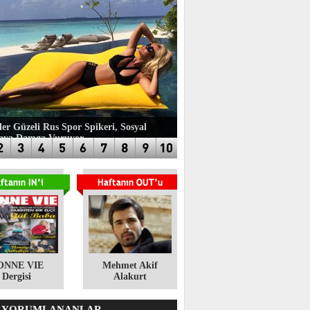
ler Güzeli Rus Spor Spikeri, Sosyal
aya Damga Vuruyor
ONNE VIE
​Mehmet Akif
Dergisi
Alakurt
 YORUMLANANLAR