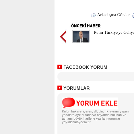
Arkadaşına Gönder
Putin Türkiye'ye Geliy
FACEBOOK YORUM
YORUMLAR
Küfür, hakaret içeren; dil, din, ırk ayrımı yapan;
yasalara aykırı ifade ve beyanda bulunan ve
tamamı büyük harflerle yazılan yorumlar
yayınlanmayacaktır.