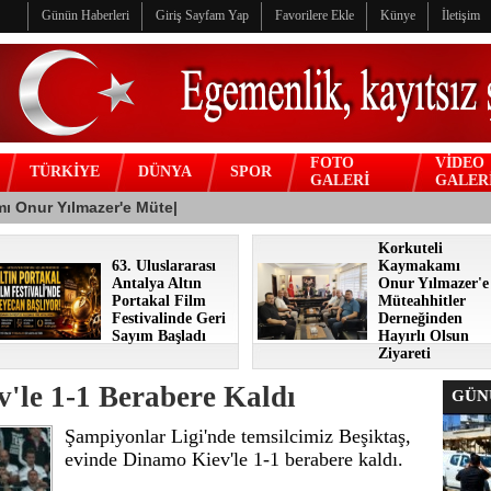
Günün Haberleri
Giriş Sayfam Yap
Favorilere Ekle
Künye
İletişim
FOTO
VİDEO
TÜRKİYE
DÜNYA
SPOR
GALERİ
GALER
Korkuteli
63. Uluslararası
Kaymakamı
Antalya Altın
Onur Yılmazer'e
Portakal Film
Müteahhitler
Festivalinde Geri
Derneğinden
Sayım Başladı
Hayırlı Olsun
Ziyareti
v'le 1-1 Berabere Kaldı
GÜNÜ
Şampiyonlar Ligi'nde temsilcimiz Beşiktaş,
evinde Dinamo Kiev'le 1-1 berabere kaldı.