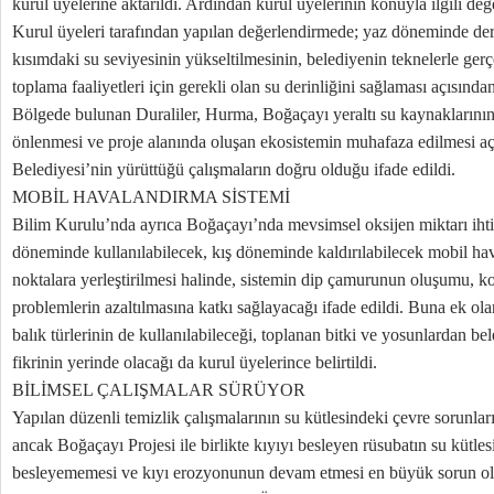
kurul üyelerine aktarıldı. Ardından kurul üyelerinin konuyla ilgili değe
Kurul üyeleri tarafından yapılan değerlendirmede; yaz döneminde dere
kısımdaki su seviyesinin yükseltilmesinin, belediyenin teknelerle gerç
toplama faaliyetleri için gerekli olan su derinliğini sağlaması açısın
Bölgede bulunan Duraliler, Hurma, Boğaçayı yeraltı su kaynaklarının
önlenmesi ve proje alanında oluşan ekosistemin muhafaza edilmesi a
Belediyesi’nin yürüttüğü çalışmaların doğru olduğu ifade edildi.
MOBİL HAVALANDIRMA SİSTEMİ
Bilim Kurulu’nda ayrıca Boğaçayı’nda mevsimsel oksijen miktarı ihti
döneminde kullanılabilecek, kış döneminde kaldırılabilecek mobil ha
noktalara yerleştirilmesi halinde, sistemin dip çamurunun oluşumu, kok
problemlerin azaltılmasına katkı sağlayacağı ifade edildi. Buna ek ola
balık türlerinin de kullanılabileceği, toplanan bitki ve yosunlardan b
fikrinin yerinde olacağı da kurul üyelerince belirtildi.
BİLİMSEL ÇALIŞMALAR SÜRÜYOR
Yapılan düzenli temizlik çalışmalarının su kütlesindeki çevre sorunla
ancak Boğaçayı Projesi ile birlikte kıyıyı besleyen rüsubatın su kütles
besleyememesi ve kıyı erozyonunun devam etmesi en büyük sorun ola