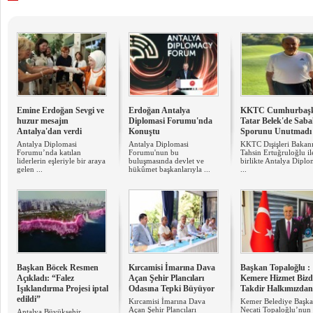
Emine Erdoğan Sevgi ve
Erdoğan Antalya
KKTC Cumhurbaşk
huzur mesajın
Diplomasi Forumu'nda
Tatar Belek'de Sab
Antalya'dan verdi
Konuştu
Sporunu Unutmadı
Antalya Diplomasi
Antalya Diplomasi
KKTC Dışişleri Bakan
Forumu’nda katılan
Forumu'nun bu
Tahsin Ertuğruloğlu il
liderlerin eşleriyle bir araya
buluşmasında devlet ve
birlikte Antalya Diplo
gelen ...
hükûmet başkanlarıyla ...
...
Başkan Böcek Resmen
Kırcamisi İmarına Dava
Başkan Topaloğlu :
Açıkladı: “Falez
Açan Şehir Plancıları
Kemere Hizmet Biz
Işıklandırma Projesi iptal
Odasına Tepki Büyüyor
Takdir Halkımızdan
edildi”
Kırcamisi İmarına Dava
Kemer Belediye Başka
Açan Şehir Plancıları
Necati Topaloğlu’nun
Antalya Büyükşehir