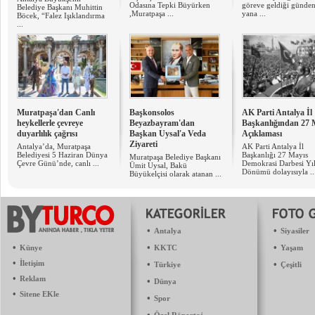
Odasına Tepki Büyürken
göreve geldiği günde
Belediye Başkanı Muhittin
,Muratpaşa ...
yana ...
Böcek, “Falez Işıklandırma
...
Muratpaşa'dan Canlı
Başkonsolos
AK Parti Antalya İl
heykellerle çevreye
Beyazbayram'dan
Başkanlığından 27 
duyarlılık çağrısı
Başkan Uysal'a Veda
Açıklaması
Ziyareti
Antalya’da, Muratpaşa
AK Parti Antalya İl
Belediyesi 5 Haziran Dünya
Başkanlığı 27 Mayıs
Muratpaşa Belediye Başkanı
Çevre Günü’nde, canlı ...
Demokrasi Darbesi Yı
Ümit Uysal, Bakü
Dönümü dolayısıyla ..
Büyükelçisi olarak atanan ...
•
•
Antalya
Siyasiler
•
•
•
Künye
KKTC
Yaşam
•
İletişim
•
•
Türkiye
Çeşitli
•
Reklam
•
Dünya
•
Sitene EKle
•
Spor
•