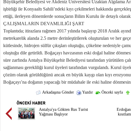
Büyükşehir Belediyesi ve Akdeniz Üniversitesi Uzaktan Algılama A
işbirliği ile Konyaaltı Sahili’ndeki kıyı çekilmeleri hakkında gerçekle
ettiği, ilerleyen dönemlerde sonuçların Bilim Kurulu ile detaylı olarak
ÇALIŞMALARIN DEVAMLILIĞI ŞART
Toplantıda; itirazlara rağmen 2017 yılında başlayıp 2018 Aralık ayınd
metrekarelik alanda 2.5 metre derinleştirilerek oluşturulan ve her geçe
kütlesinde, hidrojen sülfür çıkışları oluştuğu, çökelme nedeniyle çamur
oluştuğu dile getirildi. Boğaçayı havzasının eski doğal haline dönmes
süre zarfında Antalya Büyükşehir Belediyesi tarafından yürütülen çal
sağlanması gerekliliği kurul üyeleri tarafından vurgulandı. Kurul üyel
çözüm olarak görüldüğünü ancak en büyük kaygı olan kıyı erozyonu
Boğaçayı’na doğanın yapacağı bir müdahale ile eski haline dönmesini
Arkadaşına Gönder
Yazdır
Önceki sayfa
Antalya'ya Gökten Rus Turist
Erdoğan
Yağması Başlıyor
kısıtla