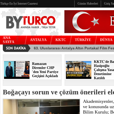
Türkçe En İyi İnternet Gazetesi
Günün Haberleri
Giriş S
ANA
ANTALYA
KKTC
TÜRKİYE
DÜNYA
SAYFA
KKTC'de Ba
Ramazan
Hasipoğlu
Diremler CHP
Çalışma Yasa
'den Yeni Partiye
Denetimine
Geçişini Açıkladı
Katıldı
Boğaçayı sorun ve çözüm önerileri ele
Akademisyenler, 
ve konusunda uz
Bilim Kurulu; B