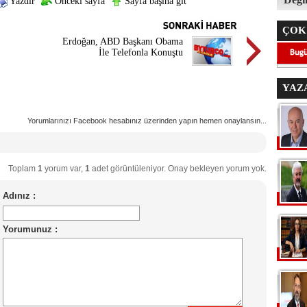
Yazdır
Önceki sayfa
Sayfa başına git
ÇOK
Erdoğan, ABD Başkanı Obama
İle Telefonla Konuştu
YAZ
Yorumlarınızı Facebook hesabınız üzerinden yapın hemen onaylansın...
Toplam
1
yorum var,
1
adet görüntüleniyor. Onay bekleyen yorum yok.