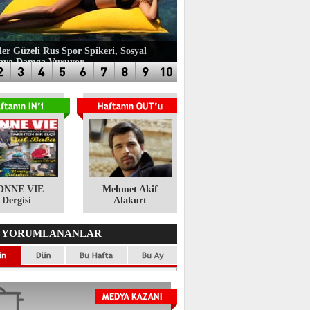
ler Güzeli Rus Spor Spikeri, Sosyal
aya Damga Vuruyor
ONNE VIE
​Mehmet Akif
Dergisi
Alakurt
 YORUMLANANLAR