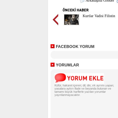
Arkadaşına Gönder
Kurtlar Vadisi Filistin
FACEBOOK YORUM
YORUMLAR
Küfür, hakaret içeren; dil, din, ırk ayrımı yapan;
yasalara aykırı ifade ve beyanda bulunan ve
tamamı büyük harflerle yazılan yorumlar
yayınlanmayacaktır.