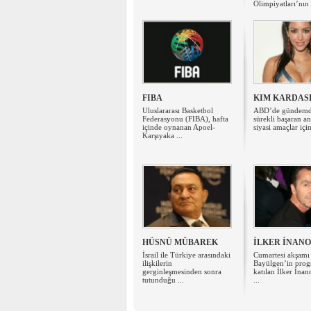
Olimpiyatları’nın t
FIBA
KIM KARDAS
Uluslararası Basketbol
ABD’de gündemd
Federasyonu (FIBA), hafta
sürekli başaran a
içinde oynanan Apoel-
siyasi amaçlar için
Karşıyaka ...
HÜSNÜ MÜBAREK
İLKER İNAN
İsrail ile Türkiye arasındaki
Cumartesi akşam
ilişkilerin
Bayülgen’in prog
gerginleşmesinden sonra
katılan İlker İna
tutunduğu ...
...