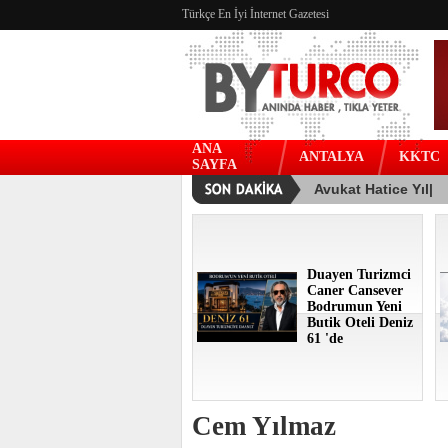
Türkçe En İyi İnternet Gazetesi
ANA
ANTALYA
KKTC
SAYFA
Duayen Turizmci
Caner Cansever
Bodrumun Yeni
Butik Oteli Deniz
61 'de
Cem Yılmaz