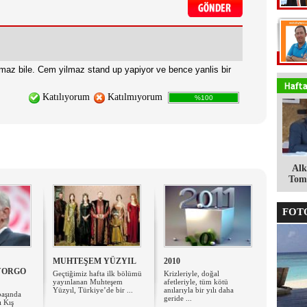
ilmaz bile. Cem yilmaz stand up yapiyor ve bence yanlis bir
Katılıyorum
Katılmıyorum
%100
Alk
Tomg
FOTO
MUHTEŞEM YÜZYIL
2010
YORGO
Geçtiğimiz hafta ilk bölümü
Krizleriyle, doğal
yayınlanan Muhteşem
afetleriyle, tüm kötü
Yüzyıl, Türkiye’de bir ...
anılarıyla bir yılı daha
başında
geride ...
ı Kış