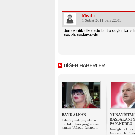
Misafir
1 Şubat 2011 Salı 22:03
demokratik ulkelerde bu tip seyler tartis
sey de soylememis.
DİĞER HABERLER
BANU ALKAN
YUNANİSTAN
BAŞBAKANI 
Televizyonda yayınlanan
PAPANDREU
bir Talk Show programına
katılan ‘Afrodit’ lakaplı ...
Geçtiğimiz hafta 
Üniversiteler Aras