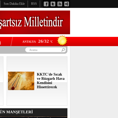
Son Dakika Ekle
RSS
26/32
ANTALYA
°C
İ
KKTC'de Sıcak
ve Rüzgarlı Hava
Kendisini
Hissettirecek
N MANŞETLERİ