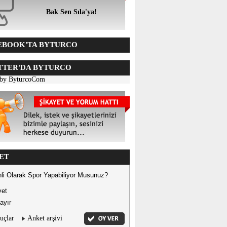
Bak Sen Sıla'ya!
BOOK'TA BYTURCO
TER'DA BYTURCO
 by ByturcoCom
ET
li Olarak Spor Yapabiliyor Musunuz?
vet
ayır
uçlar
Anket arşivi