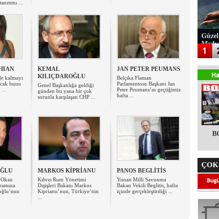
anıtımı ...
Güzel
Medy
HIAN
KEMAL
JAN PETER PEUMANS
KILIÇDAROĞLU
e kalmayı
Belçika Flaman
ncak bunu
Parlamentosu Başkanı Jan
Genel Başkanlığa geldiği
 ...
Peter Peumans’ın geçtiğimiz
günden bu yana bir çok
hafta ...
sorunla karşılaşan CHP ...
B
ÇOK
OĞLU
MARKOS KİPRİANU
PANOS BEGLİTİS
ı Okan
Kıbrıs Rum Yönetimi
Yunan Milli Savunma
ramına
Dışişleri Bakanı Markos
Bakan Vekili Beglitis, hafta
noğlu’nun
Kiprianu’nun, Türkiye’nin
içinde gerçekleştirdiği ...
...