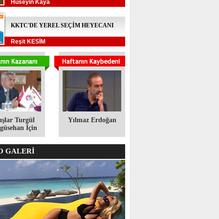
Hüseyin Kaya
KKTC'DE YEREL SEÇİM HEYECANI
Reşit KESİM
ışlar Turgül
Yılmaz Erdoğan
üsehan İçin
 GALERİ