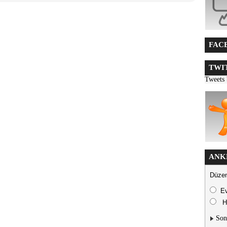
FACE
TWIT
Tweets
ANK
Düzen
E
H
Son