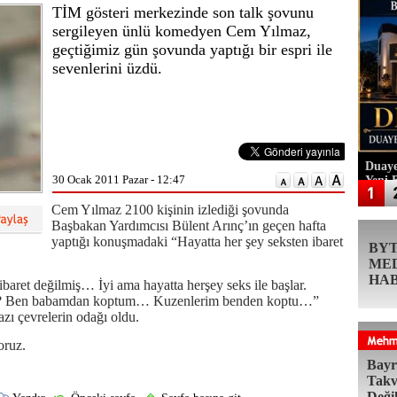
TİM gösteri merkezinde son talk şovunu
sergileyen ünlü komedyen Cem Yılmaz,
geçtiğimiz gün şovunda yaptığı bir espri ile
sevenlerini üzdü.
Duaye
30 Ocak 2011 Pazar - 12:47
Yeni 
Cem Yılmaz 2100 kişinin izlediği şovunda
Başbakan Yardımcısı Bülent Arınç’ın geçen hafta
yaptığı konuşmadaki “Hayatta her şey seksten ibaret
BY
ME
HA
baret değilmiş… İyi ama hayatta herşey seks ile başlar.
rmı? Ben babamdan koptum… Kuzenlerim benden koptu…”
azı çevrelerin odağı oldu.
oruz.
Bayr
Takv
Deği