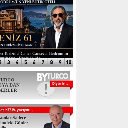
n Turizmci Caner Cansever Bodrumun
Butik Oteli Deniz 61 'de
TURCO
DYA'DAN
BERLER
amlar Sadece
imdeki Günler
ldir