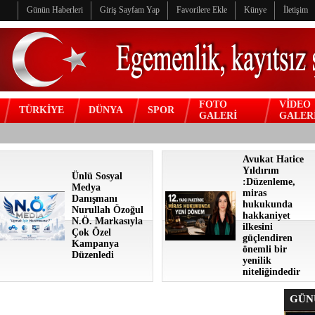
Günün Haberleri
Giriş Sayfam Yap
Favorilere Ekle
Künye
İletişim
FOTO
VİDEO
TÜRKİYE
DÜNYA
SPOR
GALERİ
GALER
Avukat Hatice
Yıldırım
Ünlü Sosyal
:Düzenleme,
Medya
miras
Danışmanı
hukukunda
Nurullah Özoğul
hakkaniyet
N.Ö. Markasıyla
ilkesini
Çok Özel
güçlendiren
Kampanya
önemli bir
Düzenledi
yenilik
niteliğindedir
GÜNÜ