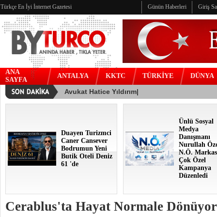
Türkçe En İyi İnternet Gazetesi
Günün Haberleri
Giriş S
ANA
ANTALYA
KKTC
TÜRKİYE
DÜNYA
SAYFA
Ünlü Sosyal
Medya
Duayen Turizmci
Danışmanı
Caner Cansever
Nurullah Öz
Bodrumun Yeni
N.Ö. Markas
Butik Oteli Deniz
Çok Özel
61 'de
Kampanya
Düzenledi
Cerablus'ta Hayat Normale Dönüyor