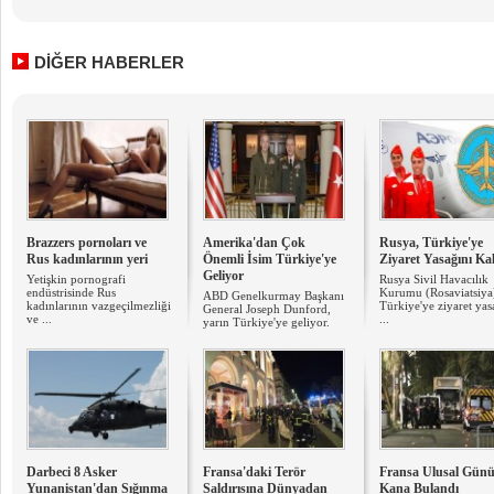
DİĞER HABERLER
Brazzers pornoları ve
Amerika'dan Çok
Rusya, Türkiye'ye
Rus kadınlarının yeri
Önemli İsim Türkiye'ye
Ziyaret Yasağını Kal
Geliyor
Yetişkin pornografi
Rusya Sivil Havacılık
endüstrisinde Rus
Kurumu (Rosaviatsiya
ABD Genelkurmay Başkanı
kadınlarının vazgeçilmezliği
Türkiye'ye ziyaret yas
General Joseph Dunford,
ve ...
...
yarın Türkiye'ye geliyor.
Darbeci 8 Asker
Fransa'daki Terör
Fransa Ulusal Gün
Yunanistan'dan Sığınma
Saldırısına Dünyadan
Kana Bulandı