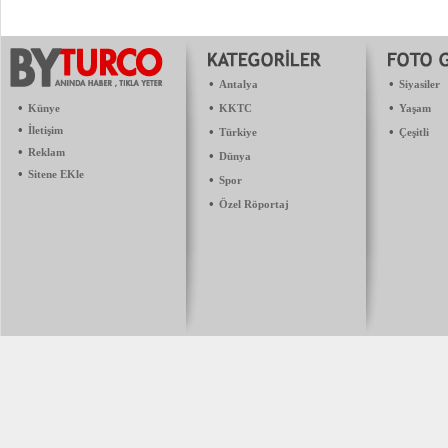
•
•
Antalya
Siyasiler
•
•
•
Künye
KKTC
Yaşam
•
İletişim
•
•
Türkiye
Çeşitli
•
Reklam
•
Dünya
•
Sitene EKle
•
Spor
•
Özel Röportaj