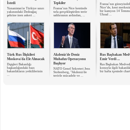
İstedi
Tepkiler
Fransa’nın güneyinde
Nice’de, kent merkez
Yunanistan'ın Türkiye sınırı
Fransa’nın Nice kentinde
bir kamyon 14 Temm
yakınındaki Dedeağaç
tırla gerçekleştirilen terör
Ulusal ...
şehrine inen askeri ...
saldırısının ardından, ...
Türk Rus İlişkileri
Akdeniz'de Deniz
Rus Başbakan Med
Moskova'da Ele Alınacak
Muhafızı Operasyonu
Emir Verdi ...
Başlıyor
Dışişleri Bakanlığı
Rus Başbakan Medve
başkanlığındaki bazı
konuyla ilgili bakanlık
NATO Genel Sekreteri Jens
bakanlıkların yetkililerinin
bir hafta içesinde chart
Stoltenberg, "Akdeniz'de
...
terörle mücadele ve ...