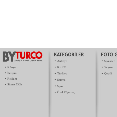
•
•
Antalya
Siyasiler
•
•
•
Künye
KKTC
Yaşam
•
İletişim
•
•
Türkiye
Çeşitli
•
Reklam
•
Dünya
•
Sitene EKle
•
Spor
•
Özel Röportaj