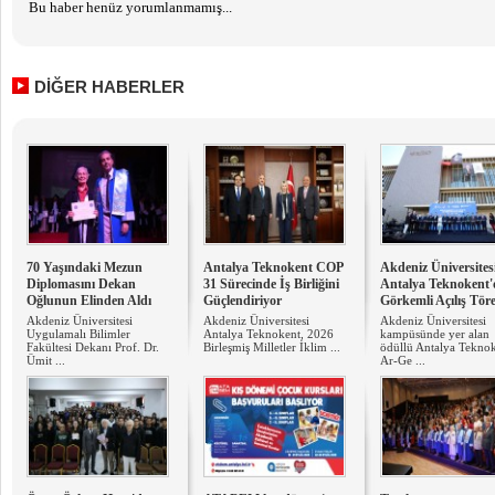
Bu haber henüz yorumlanmamış...
DİĞER HABERLER
70 Yaşındaki Mezun
Antalya Teknokent COP
Akdeniz Üniversitesi
Diplomasını Dekan
31 Sürecinde İş Birliğini
Antalya Teknokent'
Oğlunun Elinden Aldı
Güçlendiriyor
Görkemli Açılış Tör
Akdeniz Üniversitesi
Akdeniz Üniversitesi
Akdeniz Üniversitesi
Uygulamalı Bilimler
Antalya Teknokent, 2026
kampüsünde yer alan
Fakültesi Dekanı Prof. Dr.
Birleşmiş Milletler İklim ...
ödüllü Antalya Tekno
Ümit ...
Ar-Ge ...