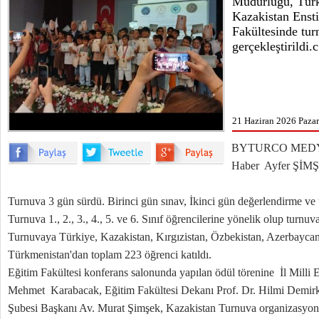
Müdürlüğü, Türk
Kazakistan Enstit
Fakültesinde tu
gerçekleştirildi.c
21 Haziran 2026 Pazar
BYTURCO MED
Haber Ayfer Şİ
Turnuva 3 gün sürdü. Birinci gün sınav, İkinci gün değerlendirme ve
Turnuva 1., 2., 3., 4., 5. ve 6. Sınıf öğrencilerine yönelik olup turn
Turnuvaya Türkiye, Kazakistan, Kırgızistan, Özbekistan, Azerbaycan
Türkmenistan'dan toplam 223 öğrenci katıldı.
Eğitim Fakültesi konferans salonunda yapılan ödül törenine İl Milli
Mehmet Karabacak, Eğitim Fakültesi Dekanı Prof. Dr. Hilmi Demirk
Şubesi Başkanı Av. Murat Şimşek, Kazakistan Turnuva organizasyon t