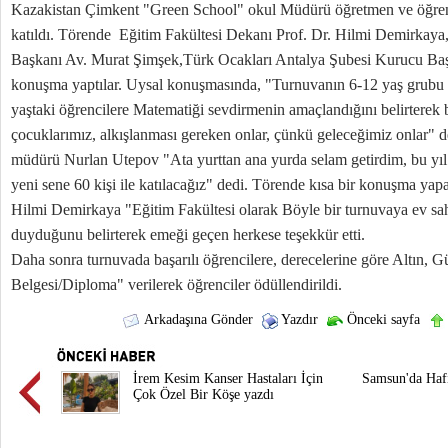
Kazakistan Çimkent "Green School" okul Müdürü öğretmen ve öğrencil
katıldı. Törende Eğitim Fakültesi Dekanı Prof. Dr. Hilmi Demirkay
Başkanı Av. Murat Şimşek,Türk Ocakları Antalya Şubesi Kurucu Baş
konuşma yaptılar. Uysal konuşmasında, "Turnuvanın 6-12 yaş grubu 
yaştaki öğrencilere Matematiği sevdirmenin amaçlandığını belirterek
çocuklarımız, alkışlanması gereken onlar, çünkü geleceğimiz onlar"
müdürü Nurlan Utepov "Ata yurttan ana yurda selam getirdim, bu yıl t
yeni sene 60 kişi ile katılacağız" dedi. Törende kısa bir konuşma ya
Hilmi Demirkaya "Eğitim Fakültesi olarak Böyle bir turnuvaya ev sa
duyduğunu belirterek emeği geçen herkese teşekkür etti.
Daha sonra turnuvada başarılı öğrencilere, derecelerine göre Altın,
Belgesi/Diploma" verilerek öğrenciler ödüllendirildi.
Arkadaşına Gönder
Yazdır
Önceki sayfa
İrem Kesim Kanser Hastaları İçin
Samsun'da Hafı
Çok Özel Bir Köşe yazdı