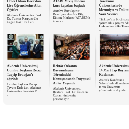
Ömer Özkan Hoca'dan
ATABEM kış dönemi
Tazelenme
Lise Öğrencilerine Altın
kurs kayıtları başladı
Üniversitesinde
Öğütler
Mezuniyet ve Dokto
Antalya Büyükşehir
Sözü Sevinci
Belediyesi Atatürk Bilgi
Akdeniz Üniversitesi Prof.
Eğitim Merkezi (ATABEM)
Dr. Tuncer Karpuzoğlu
Türkiye’nin öncü sosy
ücretsiz ...
Organ Nakli ve İleri ...
sorumluluk projesi Ak
Üniversitesi 60+ Taze
...
Akdeniz Üniversitesi,
Rektör Özkanın
Akdeniz Üniversites
Cumhurbaşkanı Recep
Bayramlaşma
14 Mart Tıp Bayram
Tayyip Erdoğan’ı
Törenindeki
Kutlaması
ağırladı
Konuşmasında Duygusal
Atatürk Konferans
Anlar Yaşandı
Salonu’nda düzenlene
Cumhurbaşkanı Recep
tören Üniversite
Tayyip Erdoğan, Akdeniz
Akdeniz Üniversitesi
yönetiminin dışında ...
Üniversitesi Rektörü Prof.
Rektörü Prof. Dr. Özlenen
...
Özkan, üniversite
personeliyle ...