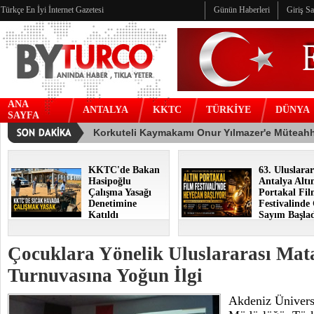
Türkçe En İyi İnternet Gazetesi
Günün Haberleri
Giriş S
ANA
ANTALYA
KKTC
TÜRKİYE
DÜNYA
SAYFA
KKTC'de Bakan
63. Uluslarar
Hasipoğlu
Antalya Altı
Çalışma Yasağı
Portakal Fi
Denetimine
Festivalinde
Katıldı
Sayım Başla
Çocuklara Yönelik Uluslararası Mat
Turnuvasına Yoğun İlgi
Akdeniz Üniversi