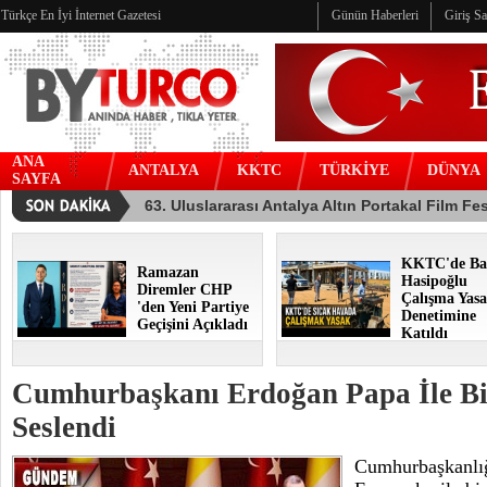
Türkçe En İyi İnternet Gazetesi
Günün Haberleri
Giriş S
ANA
ANTALYA
KKTC
TÜRKİYE
DÜNYA
SAYFA
KKTC'de Ba
Ramazan
Hasipoğlu
Diremler CHP
Çalışma Yasa
'den Yeni Partiye
Denetimine
Geçişini Açıkladı
Katıldı
Cumhurbaşkanı Erdoğan Papa İle Bi
Seslendi
Cumhurbaşkanlığ