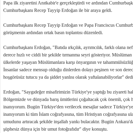
Papa ilk ziyaretini Anıtkabir'e gerçekleştirdi ve ardından Cumhurbaşk
Cumhurbaşkanı Recep Tayyip Erdoğan ile bir araya geldi.
Cumhurbaşkanı Recep Tayyip Erdoğan ve Papa Franciscus Cumhurba
görüşmenin ardından ortak basın toplantısı düzenledi.
Cumhurbaşkanı Erdoğan, "Batıda ırkçılık, ayrımcılık, farklı olana nef
derece hızlı ve ciddi bir şekilde tırmanma seyri gösteriyor. Müslüman 
ülkelerde yaşayan Müslümanlara karşı önyargının ve tahammülsüzlüğü
İnsanlar sadece mensup olduğu dinlerden dolayı peşinen ve son derec
hoşgörüsüz tutucu ya da şiddet yanlısı olarak yaftalanabiliyorlar" dedi
Erdoğan, "Saygıdeğer misafirimizin Türkiye'ye yaptığı bu ziyareti 
Bölgemizde ve dünyada barış ümitlerini çoğaltacak çok önemli, çok 
inanıyorum. Bugün Türkiye'den verilecek mesajlar sadece Türkiye'ye,
inanıyorum ki tüm İslam coğrafyasına, tüm Hristiyan coğrafyasına ula
umudunu artıracak şekilde inşallah yankı bulacaktır. Bugün Ankara'da
şüphesiz dünya için bir umut fotoğrafıdır" diye konuştu.