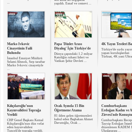
...
yapıldı. Esnaf ve cemevi ...
Marko Ivkovic
Papa 'Dinler Arası
4K Yayın Testleri Ba
Cinayetinin Faili
Diyalog' İçin Türkiye'de
Türkiye'de uydu yayın
Bulundu
yapan kuruluşlardan
Dünya çapındaki 1.2 milyar
Türksat, 4K yani Ultra 
Katoliğin ruhani lideri ve
İstanbul Emniyet Müdürü
Vatikan Şehir Devleti ...
Selami Altınok, Sırp taraftar
Marko Ivkovic cinayetiyle
...
Kılıçdaroğlu’nun
Ocak Ayında 15 Bin
Cumhurbaşkanı
Kayınvalidesi Toprağa
Öğretmene Atama
Erdoğan Kadın ve A
Verildi
Zirvesi'nde Konuşt
81 ilden gelen öğretmenleri
kabul eden Başbakan Ahmet
CHP Genel Başkanı Kemal
Cumhurbaşkanı Recep
Davutoğlu, Ocak ...
Kılıçdaroğlu'nun dün vefat
Tayyip Erdoğan İstan
eden kayınvalidesi
düzenlenen KADEM 1
Tunceli'de toprağa verildi.
Uluslararası ...