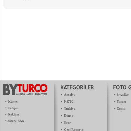
•
•
Antalya
Siyasiler
•
•
•
Künye
KKTC
Yaşam
•
İletişim
•
•
Türkiye
Çeşitli
•
Reklam
•
Dünya
•
Sitene EKle
•
Spor
•
Özel Röportaj