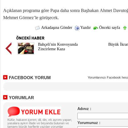
Açıklanan programa göre Papa daha sonra Başbakan Ahmet Davutoğl
Mehmet Görmez’le görüşecek.
Arkadaşına Gönder
Yazdır
Önceki sayfa
Bahçeli'nin Konvoyunda
Büyük İkra
Zincirleme Kaza
FACEBOOK YORUM
Yorumlarınızı Facebook hesa
YORUMLAR
Küfür, hakaret içeren; dil, din, ırk ayrımı yapan;
yasalara aykırı ifade ve beyanda bulunan ve
tamamı büyük harflerle yazılan yorumlar