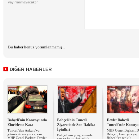
yayınlanmayacaktır.
Bu haber henüz yorumlanmamış...
DİĞER HABERLER
Bahçeli'nin Konvoyunda
Bahçeli'nin Tunceli
Devlet Bahçeli
Zincirleme Kaza
Ziyaretinde Son Dakika
Tunceli'nde Konuşu
İptalleri
Tunceli'den Ankara'ya
MHP Genel Başkanı D
gitmek üzere yola çıkan
Bahçeli, konuşma yapı
Bahçeli'nin programında
MHP Genel Başkanı Devlet
Bahçeli'ye tepkili ...
son anda iki değişiklik