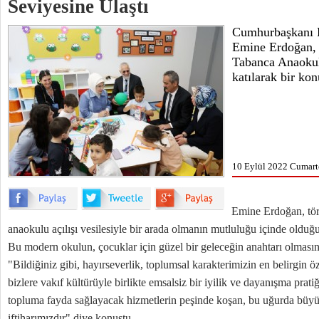
Seviyesine Ulaştı
Cumhurbaşkanı R
Emine Erdoğan, 
Tabanca Anaokul
katılarak bir ko
10 Eylül 2022 Cumarte
Emine Erdoğan, tö
anaokulu açılışı vesilesiyle bir arada olmanın mutluluğu içinde olduğ
Bu modern okulun, çocuklar için güzel bir geleceğin anahtarı olması
"Bildiğiniz gibi, hayırseverlik, toplumsal karakterimizin en belirgin 
bizlere vakıf kültürüyle birlikte emsalsiz bir iyilik ve dayanışma prati
topluma fayda sağlayacak hizmetlerin peşinde koşan, bu uğurda büy
iftiharımızdır" diye konuştu.