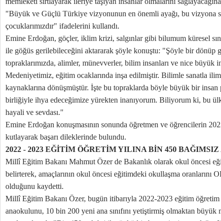
memleketi sırtlayarak ileriye taşıyan insanlar olmalarını sağlayacağı
"Büyük ve Güçlü Türkiye vizyonunun en önemli ayağı, bu vizyona sa
çocuklarımızdır" ifadelerini kullandı.
Emine Erdoğan, göçler, iklim krizi, salgınlar gibi bilumum küresel sın
ile göğüs gerilebileceğini aktararak şöyle konuştu: "Şöyle bir dönüp
topraklarımızda, alimler, münevverler, bilim insanları ve nice büyük in
Medeniyetimiz, eğitim ocaklarında inşa edilmiştir. Bilimle sanatla iliml
kaynaklarına dönüşmüştür. İşte bu topraklarda böyle büyük bir insan p
birliğiyle ihya edeceğimize yürekten inanıyorum. Biliyorum ki, bu ülk
hayali ve sevdası."
Emine Erdoğan konuşmasının sonunda öğretmen ve öğrencilerin 2022
kutlayarak başarı dileklerinde bulundu.
2022 - 2023 EĞİTİM ÖĞRETİM YILINA BİN 450 BAĞIMS
Millî Eğitim Bakanı Mahmut Özer de Bakanlık olarak okul öncesi eğ
belirterek, amaçlarının okul öncesi eğitimdeki okullaşma oranlarını
olduğunu kaydetti.
Millî Eğitim Bakanı Özer, bugün itibarıyla 2022-2023 eğitim öğretim
anaokulunu, 10 bin 200 yeni ana sınıfını yetiştirmiş olmaktan büyük