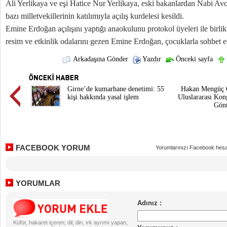
Ali Yerlikaya ve eşi Hatice Nur Yerlikaya, eski bakanlardan Nabi Avcı
bazı milletvekillerinin katılımıyla açılış kurdelesi kesildi.
Emine Erdoğan açılışını yaptığı anaokulunu protokol üyeleri ile birl
resim ve etkinlik odalarını gezen Emine Erdoğan, çocuklarla sohbet e
Arkadaşına Gönder
Yazdır
Önceki sayfa
Girne’de kumarhane denetimi: 55
Hakan Mengüç
kişi hakkında yasal işlem
Uluslararası Ko
Gön
FACEBOOK YORUM
Yorumlarınızı Facebook hesa
YORUMLAR
Küfür, hakaret içeren; dil, din, ırk ayrımı yapan;