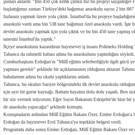
şunları aktardı: "Bin 450 çok kritik çünkü biz bu projeyi saygıdeğe
başlattığımız zaman Türkiye'deki bağımsız anaokulu sayısı 2 bin 887 
fazlasını yapmak üzere yola çıktık. İstanbul'da bu projeye başladığım
anaokulu vardı ama bin 538 tane bağımsız özel anaokulu vardı. İşte bi
devlet anaokulu yapmak için yola çıktık ve bu bin 450 tane yapmış
tanesini İstanbul'da yaptık."
İlçeye anaokulunu kazandıran hayırsever iş insanı Polimeks Holdin
Tabanca da rahmetli babası adına bu anaokulunu yaptırdığını söyledi.
Cumhurbaşkanı Erdoğan'ın "Millî eğitim seferberliğiyle ilgili gücü ye
yapması gerekir" şeklinde bir açıklamasının olduğunu aktaran Tabanca
babalarının adına bu okulu yaptıklarını anlattı.
Tabanca, bu okulun Sarıyer bölgesindeki ilk devlet anaokulu olduğun
için ayrı bir gurur kaynağı. Babam hayatını dolu dolu yaşadı. Ben 
bir söz vermek istiyorum; Eğer Sayın Bakanım Eskişehir'de bize bir ye
de anaokulu yapacağız" şeklinde konuştu.
Konuşmaların ardından Millî Eğitim Bakanı Özer, Emine Erdoğan'a h
Erdoğan da hayırsever Erol Tabanca'ya teşekkür belgesi verdi.
Programda daha sonra Emine Erdoğan, Millî Eğitim Bakanı Özer ve eş