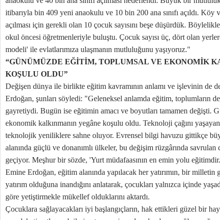
anaokulu ve 40 bin ana sınıfı açılması hedeflendi. Büyük bir mutlulu
itibarıyla bin 409 yeni anaokulu ve 10 bin 200 ana sınıfı açıldı. Köy v
açılması için gerekli olan 10 çocuk sayısını beşe düşürdük. Böyleli
okul öncesi öğretmenleriyle buluştu. Çocuk sayısı üç, dört olan yerlerd
modeli' ile evlatlarımıza ulaşmanın mutluluğunu yaşıyoruz."
“GÜNÜMÜZDE EĞİTİM, TOPLUMSAL VE EKONOMİK 
KOŞULU OLDU”
Değişen dünya ile birlikte eğitim kavramının anlamı ve işlevinin de de
Erdoğan, şunları söyledi: "Geleneksel anlamda eğitim, toplumların de
gayretiydi. Bugün ise eğitimin amacı ve boyutları tamamen değişti.
ekonomik kalkınmanın yegâne koşulu oldu. Teknoloji çağını yaşayan 
teknolojik yeniliklere sahne oluyor. Evrensel bilgi havuzu gittikçe bü
alanında güçlü ve donanımlı ülkeler, bu değişim rüzgârında savrulan 
geçiyor. Meşhur bir sözde, 'Yurt müdafaasının en emin yolu eğitimdir.
Emine Erdoğan, eğitim alanında yapılacak her yatırımın, bir milletin 
yatırım olduğuna inandığını anlatarak, çocukları yalnızca içinde yaşad
göre yetiştirmekle mükellef olduklarını aktardı.
Çocuklara sağlayacakları iyi başlangıçların, hak ettikleri güzel bir hay