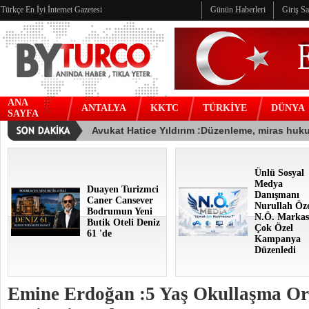
Türkçe En İyi İnternet Gazetesi
Günün Haberleri
Giriş S
ANA
ANTALYA
KKTC
TÜRKİYE
DÜNYA
SAYFA
Ünlü Sosyal
Medya
Duayen Turizmci
Danışmanı
Caner Cansever
Nurullah Öz
Bodrumun Yeni
N.Ö. Markas
Butik Oteli Deniz
Çok Özel
61 'de
Kampanya
Düzenledi
Emine Erdoğan :5 Yaş Okullaşma Or