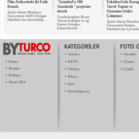
Film Atölyesinde iki Ünlü
"İstanbul’a 100
Fakültesi’nde Kara
Konuk
Anaokulu" projesine
Tasvir Yapım ve
destek
Oynatımı Atölye
Aydın Adnan Menderes
Çalışması
Üniversitesi (ADÜ) İletişim
Cumhurbaşkanı Recep
Fakültesi’nin düzenlediği ...
Tayyip Erdoğan’ın eşi
​Aydın Adnan Mendere
Emine Erdoğan,
Üniversitesi İletişim
himayelerinde ...
Fakültesi’nde Çocuklar
•
•
Antalya
Siyasiler
•
•
•
Künye
KKTC
Yaşam
•
İletişim
•
•
Türkiye
Çeşitli
•
Reklam
•
Dünya
•
Sitene EKle
•
Spor
•
Özel Röportaj