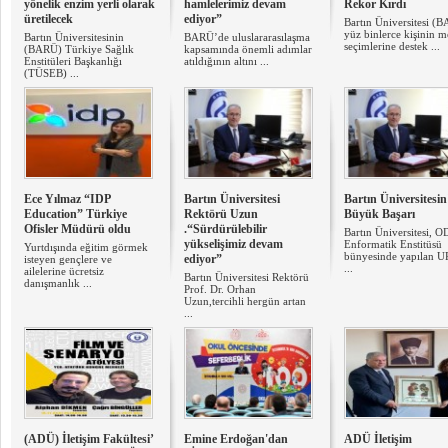
yönelik enzim yerli olarak
hamlelerimiz devam
Rekor Kırdı
üretilecek
ediyor”
Bartın Üniversitesi (
yüz binlerce kişinin m
Bartın Üniversitesinin
BARÜ’de uluslararasılaşma
seçimlerine destek ...
(BARÜ) Türkiye Sağlık
kapsamında önemli adımlar
Enstitüleri Başkanlığı
atıldığının altını ...
(TÜSEB) ...
Ece Yılmaz “IDP
Bartın Üniversitesi
Bartın Üniversitesi
Education” Türkiye
Rektörü Uzun
Büyük Başarı
Ofisler Müdürü oldu
.“Sürdürülebilir
Bartın Üniversitesi, 
yükselişimiz devam
Enformatik Enstitüsü
Yurtdışında eğitim görmek
bünyesinde yapılan 
ediyor”
isteyen gençlere ve
...
ailelerine ücretsiz
Bartın Üniversitesi Rektörü
danışmanlık ...
Prof. Dr. Orhan
Uzun,tercihli hergün artan
...
(ADÜ) İletişim Fakültesi’
Emine Erdoğan'dan
ADÜ İletişim