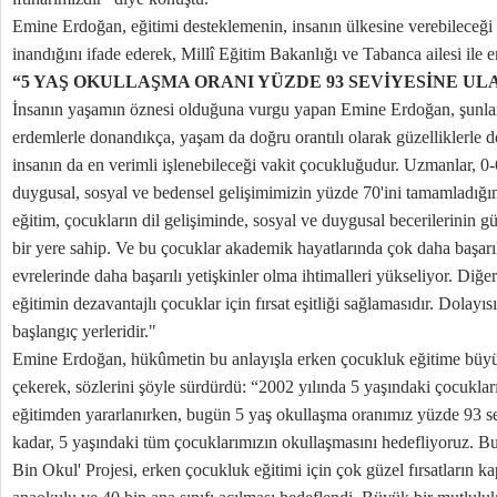
Emine Erdoğan, eğitimi desteklemenin, insanın ülkesine verebileceği
inandığını ifade ederek, Millî Eğitim Bakanlığı ve Tabanca ailesi ile e
“5 YAŞ OKULLAŞMA ORANI YÜZDE 93 SEVİYESİNE ULA
İnsanın yaşamın öznesi olduğuna vurgu yapan Emine Erdoğan, şunları 
erdemlerle donandıkça, yaşam da doğru orantılı olarak güzelliklerle d
insanın da en verimli işlenebileceği vakit çocukluğudur. Uzmanlar, 0-6
duygusal, sosyal ve bedensel gelişimimizin yüzde 70'ini tamamladığı
eğitim, çocukların dil gelişiminde, sosyal ve duygusal becerilerinin
bir yere sahip. Ve bu çocuklar akademik hayatlarında çok daha başarıl
evrelerinde daha başarılı yetişkinler olma ihtimalleri yükseliyor. Diğe
eğitimin dezavantajlı çocuklar için fırsat eşitliği sağlamasıdır. Dolayı
başlangıç yerleridir."
Emine Erdoğan, hükûmetin bu anlayışla erken çocukluk eğitime büyü
çekerek, sözlerini şöyle sürdürdü: “2002 yılında 5 yaşındaki çocuklar
eğitimden yararlanırken, bugün 5 yaş okullaşma oranımız yüzde 93 sev
kadar, 5 yaşındaki tüm çocuklarımızın okullaşmasını hedefliyoruz. 
Bin Okul' Projesi, erken çocukluk eğitimi için çok güzel fırsatların ka