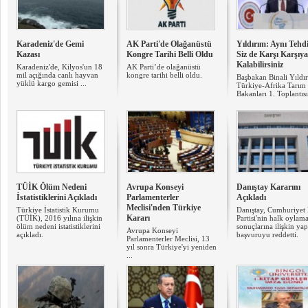
Karadeniz'de Gemi
AK Parti'de Olağanüstü
Yıldırım: Aynı Tehdi
Kazası
Kongre Tarihi Belli Oldu
Siz de Karşı Karşıya
Kalabilirsiniz
Karadeniz'de, Kilyos'un 18
AK Parti’de olağanüstü
mil açığında canlı hayvan
kongre tarihi belli oldu.
Başbakan Binali Yıldı
yüklü kargo gemisi ...
Türkiye-Afrika Tarım
Bakanları 1. Toplantısı 
TÜİK Ölüm Nedeni
Avrupa Konseyi
Danıştay Kararını
İstatistiklerini Açıkladı
Parlamenterler
Açıkladı
Meclisi'nden Türkiye
Türkiye İstatistik Kurumu
Danıştay, Cumhuriyet
Kararı
(TÜİK), 2016 yılına ilişkin
Partisi'nin halk oylama
ölüm nedeni istatistiklerini
sonuçlarına ilişkin yap
Avrupa Konseyi
açıkladı.
başvuruyu reddetti.
Parlamenterler Meclisi, 13
yıl sonra Türkiye'yi yeniden
...