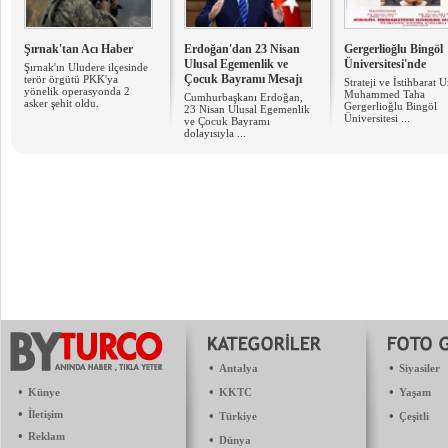
Şırnak'tan Acı Haber
Erdoğan'dan 23 Nisan
Gergerlioğlu Bingöl
Ulusal Egemenlik ve
Üniversitesi'nde
Şırnak'ın Uludere ilçesinde
Çocuk Bayramı Mesajı
terör örgütü PKK'ya
Strateji ve İstihbarat 
yönelik operasyonda 2
Muhammed Taha
Cumhurbaşkanı Erdoğan,
asker şehit oldu.
Gergerlioğlu Bingöl
23 Nisan Ulusal Egemenlik
Üniversitesi ...
ve Çocuk Bayramı
dolayısıyla ...
•
•
Antalya
Siyasiler
•
•
•
Künye
KKTC
Yaşam
•
İletişim
•
•
Türkiye
Çeşitli
•
Reklam
•
Dünya