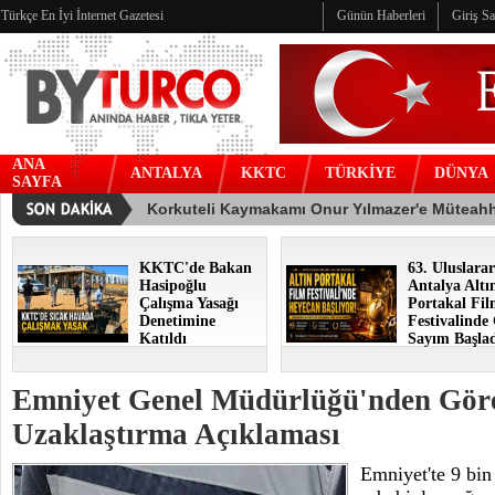
Türkçe En İyi İnternet Gazetesi
Günün Haberleri
Giriş S
ANA
ANTALYA
KKTC
TÜRKİYE
DÜNYA
SAYFA
KKTC'de Bakan
63. Uluslarar
Hasipoğlu
Antalya Altı
Çalışma Yasağı
Portakal Fi
Denetimine
Festivalinde
Katıldı
Sayım Başla
Emniyet Genel Müdürlüğü'nden Gör
Uzaklaştırma Açıklaması
Emniyet'te 9 bin