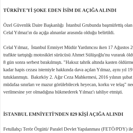
TÜRKİYE'Yİ ŞOKE EDEN İSİM DE AÇIĞA ALINDI
Özel Güvenlik Daire Başkanlığı İstanbul Grubunda başmüfettiş olan
Celal Yılmaz'ın da açığa alınanlar arasında olduğu belirtildi.
Celal Yılmaz, İstanbul Emniyet Müdür Yardımcısı iken 17 Ağustos
trafikte tartıştığı motosiklet sürücüsü Ahmet Sülüşoğlu'nu vurarak öl
8 gün sonra serbest bırakılmıştı. "Haksız tahrik altında kasten öldür
kadar hapis cezası istemiyle hakkında dava açılan Yılmaz, aynı yıl 
tutuklanmıştı. Bakırköy 2. Ağır Ceza Mahkemesi, 2016 yılının şuba
müdafaa sınırları ve mazur görülebilecek heyecan, korku ve telaş" n
verilmesine yer olmadığına hükmederek Yılmaz'ı tahliye etmişti.
İSTANBUL EMNİYETİ'NDEN 829 KİŞİ AÇIĞA ALINDI
Fetullahçı Terör Örgütü/ Paralel Devlet Yapılanması (FETÖ/PDY) ile il