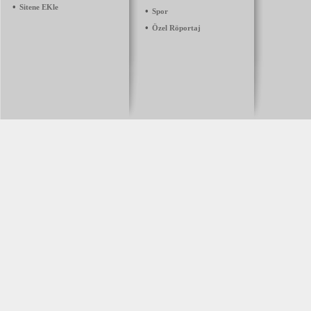
•
Sitene EKle
•
Spor
•
Özel Röportaj