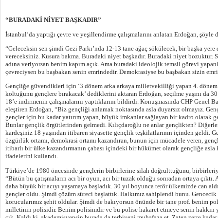
“BURADAKİ NİYET BAŞKADIR”
İstanbul’da yaptığı çevre ve yeşillendirme çalışmalarını anlatan Erdoğan, şöyle 
“Geleceksin sen şimdi Gezi Parkı’nda 12-13 tane ağaç sökülecek, bir başka yere d
vereceksiniz. Kusura bakma. Buradaki niyet başkadır. Buradaki niyet bozuktur. S
adına veriyorsan benim kapım açık. Ama buradaki ideolojik temsil görevi yapan
çevreciysen bu başbakan senin emrindedir. Demokrasiyse bu başbakan sizin emri
Gençliğe güvendikleri için ‘3 dönem arka arkaya milletvekilliği yapan 4. dönem
koltuğunu gençlere bırakacak’ dediklerini aktaran Erdoğan, seçilme yaşını da 30’
18’e indirmenin çalışmalarını yaptıklarını bildirdi. Konuşmasında CHP Genel B
eleştiren Erdoğan, “Biz gençliği anlamak noktasında asla duyarsız olmayız. Genç
gençler için bu kadar yatırım yapan, büyük imkanlar sağlayan bir kadro olarak ge
Bunlar gençlik örgütlerinden gelmedi. Kılıçdaroğlu ne anlar gençlikten? Diğerle
kardeşiniz 18 yaşından itibaren siyasette gençlik teşkilatlarının içinden geldi. Ge
özgürlük ortamı, demokrasi ortamı kazandıran, bunun için mücadele veren, genç
itibarlı bir ülke kazandırmanın çabası içindeki bir hükümet olarak gençliğe asla
ifadelerini kullandı.
Türkiye’de 1980 öncesinde gençlerin birbirlerine silah doğrulttuğunu, birbirleri
“Bütün bu çatışmaların acı bir oyun, acı bir tuzak olduğu sonradan ortaya çıktı. 
daha büyük bir acıyı yaşamaya başladık. 30 yıl boyunca terör ülkemizde can ald
gençler oldu. Şimdi çözüm süreci başlattık. Halkımız sahiplendi bunu. Gencecik 
korucularımız şehit oldular. Şimdi de bakıyorsun önünde bir tane prof. benim pol
milletinin polisidir. Benim polisimdir ve bu polise hakaret etmeye senin hakkın 
çık. Kaldı ki, akademisyensin burada da terbiyeni muhafaza et. Zaten zerre kadar