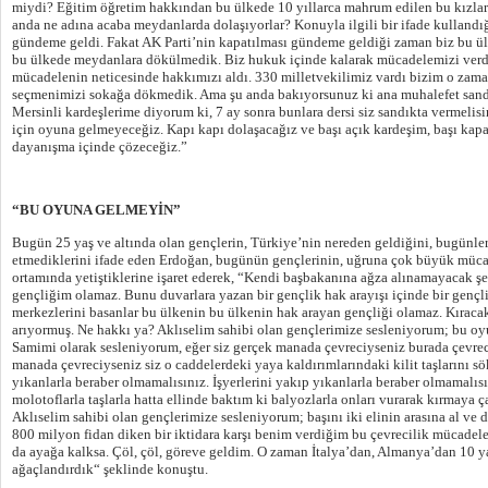
miydi? Eğitim öğretim hakkından bu ülkede 10 yıllarca mahrum edilen bu kızlar
anda ne adına acaba meydanlarda dolaşıyorlar? Konuyla ilgili bir ifade kullandı
gündeme geldi. Fakat AK Parti’nin kapatılması gündeme geldiği zaman biz bu 
bu ülkede meydanlara dökülmedik. Biz hukuk içinde kalarak mücadelemizi verd
mücadelenin neticesinde hakkımızı aldı. 330 milletvekilimiz vardı bizim o zama
seçmenimizi sokağa dökmedik. Ama şu anda bakıyorsunuz ki ana muhalefet sandı
Mersinli kardeşlerime diyorum ki, 7 ay sonra bunlara dersi siz sandıkta vermelis
için oyuna gelmeyeceğiz. Kapı kapı dolaşacağız ve başı açık kardeşim, başı kapa
dayanışma içinde çözeceğiz.”
“BU OYUNA GELMEYİN”
Bugün 25 yaş ve altında olan gençlerin, Türkiye’nin nereden geldiğini, bugünlere
etmediklerini ifade eden Erdoğan, bugünün gençlerinin, uğruna çok büyük müca
ortamında yetiştiklerine işaret ederek, “Kendi başbakanına ağza alınamayacak ş
gençliğim olamaz. Bunu duvarlara yazan bir gençlik hak arayışı içinde bir gençlik 
merkezlerini basanlar bu ülkenin bu ülkenin hak arayan gençliği olamaz. Kıraca
arıyormuş. Ne hakkı ya? Aklıselim sahibi olan gençlerimize sesleniyorum; bu 
Samimi olarak sesleniyorum, eğer siz gerçek manada çevreciyseniz burada çevrec
manada çevreciyseniz siz o caddelerdeki yaya kaldırımlarındaki kilit taşlarını 
yıkanlarla beraber olmamalısınız. İşyerlerini yakıp yıkanlarla beraber olmamalısını
molotoflarla taşlarla hatta ellinde baktım ki balyozlarla onları vurarak kırmaya ç
Aklıselim sahibi olan gençlerimize sesleniyorum; başını iki elinin arasına al ve
800 milyon fidan diken bir iktidara karşı benim verdiğim bu çevrecilik mücadelesi
da ayağa kalksa. Çöl, çöl, göreve geldim. O zaman İtalya’dan, Almanya’dan 10 yaş
ağaçlandırdık“ şeklinde konuştu.