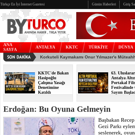
Türkçe En İyi İnternet Gazetesi
Günün Haberleri
Giriş S
ANA
ANTALYA
KKTC
TÜRKİYE
DÜNYA
SAYFA
KKTC'de Bakan
63. Uluslarar
Hasipoğlu
Antalya Altı
Çalışma Yasağı
Portakal Fi
Denetimine
Festivalinde
Katıldı
Sayım Başla
Erdoğan: Bu Oyuna Gelmeyin
Başbakan Recep
Gezi Parkı eylem
seslenerek, oyun