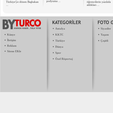
podyuma ...
Türkiye'ye dönen Başbakan
öğrencilerin yazılıda
...
aldıkları ...
•
•
Antalya
Siyasiler
•
•
•
Künye
KKTC
Yaşam
•
İletişim
•
•
Türkiye
Çeşitli
•
Reklam
•
Dünya
•
Sitene EKle
•
Spor
•
Özel Röportaj