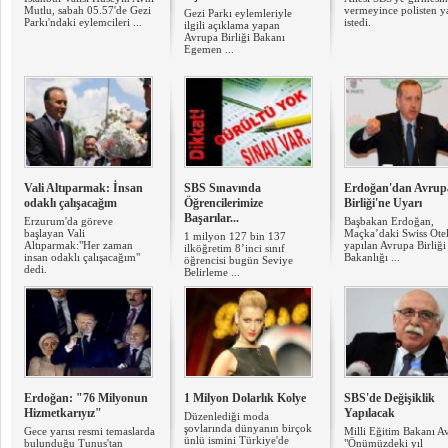
Mutlu, sabah 05.57'de Gezi
vermeyince polisten 
Gezi Parkı eylemleriyle
Parkı'ndaki eylemcileri ...
istedi.
ilgili açıklama yapan
Avrupa Birliği Bakanı
Egemen ...
Vali Altıparmak: İnsan
SBS Sınavında
Erdoğan'dan Avrup
odaklı çalışacağım
Öğrencilerimize
Birliği'ne Uyarı
Başarılar...
Erzurum'da göreve
Başbakan Erdoğan,
başlayan Vali
Maçka’daki Swiss Ote
1 milyon 127 bin 137
Altıparmak:"Her zaman
yapılan Avrupa Birliği
ilköğretim 8’inci sınıf
insan odaklı çalışacağım"
Bakanlığı ...
öğrencisi bugün Seviye
dedi.
Belirleme ...
Erdoğan: "76 Milyonun
1 Milyon Dolarlık Kolye
SBS'de Değişiklik
Hizmetkarıyız"
Yapılacak
Düzenlediği moda
şovlarında dünyanın birçok
Gece yarısı resmi temaslarda
Milli Eğitim Bakanı Av
ünlü ismini Türkiye'de
bulunduğu Tunus'tan
"Önümüzdeki yıl