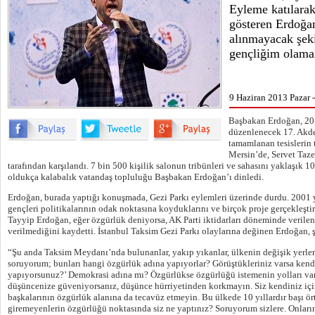
Eyleme katılarak
gösteren Erdoğa
alınmayacak şek
gençliğim olama
9 Haziran 2013 Pazar 
Başbakan Erdoğan, 20-
düzenlenecek 17. Akd
tamamlanan tesislerin 
Mersin’de, Servet Taze
tarafından karşılandı. 7 bin 500 kişilik salonun tribünleri ve sahasını yaklaşık 1
oldukça kalabalık vatandaş topluluğu Başbakan Erdoğan’ı dinledi.
Erdoğan, burada yaptığı konuşmada, Gezi Parkı eylemleri üzerinde durdu. 2001 y
gençleri politikalarının odak noktasına koyduklarını ve birçok proje gerçekleşti
Tayyip Erdoğan, eğer özgürlük deniyorsa, AK Parti iktidarları döneminde verile
verilmediğini kaydetti. İstanbul Taksim Gezi Parkı olaylarına değinen Erdoğan, ş
“Şu anda Taksim Meydanı’nda bulunanlar, yakıp yıkanlar, ülkenin değişik yerle
soruyorum; bunları hangi özgürlük adına yapıyorlar? Görüştükleriniz varsa kendil
yapıyorsunuz?’ Demokrasi adına mı? Özgürlükse özgürlüğü istemenin yolları var.
düşüncenize güveniyorsanız, düşünce hürriyetinden korkmayın. Siz kendiniz için 
başkalarının özgürlük alanına da tecavüz etmeyin. Bu ülkede 10 yıllardır başı ör
giremeyenlerin özgürlüğü noktasında siz ne yaptınız? Soruyorum sizlere. Onların