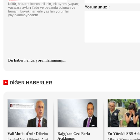
Küfür, hakaret içeren; dil, din, ırk ayrımı yapan;
yasalara aykırı ifade ve beyanda bulunan ve
tamamı büyük harflerle yazılan yorumlar
yayınlanmayacaktır.
Bu haber henüz yorumlanmamış...
DİĞER HABERLER
Vali Mutlu :Özür Dilerim
Bağış'tan Gezi Parkı
En Yürekli SBS Ada
Açıklaması
İstanbul Valisi Hüseyin Avni
Ailesi SBS'ye girmesin