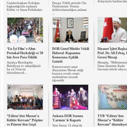
dolayısıyla katılımcılar
Cumhurbaşkanı Erdoğan
Duygu Yüklü şiirinde Ulu
başkanlığında toplanan
Önderimizin Yerinin
Kültür ve Sanat Politikaları
doldurulamadığını anlatan
...
...
‘En İyi Film’ e Altın
DOB Genel Müdür Vekili
Diyanet İşleri Ba​şk
Portakal Heykelciği ve 50
Haberal :Kapanma
Prof. Dr. Ali Erbaş,
bin Avro Para Ödülü
Konusuna Açıklık
Gecesi Mesajı
Getirdi
Antalya Büyükşehir
Mesajda, “Milletimizi
Belediyesi ev sahipliğinde
İslam âleminin Kadir
Kamuoyunun sanat
bu yıl 55incisi
Gecesini tebrik ediyor, 
dünyasının Merak ettiği
düzenlenecek ...
konuya cevabı resmi
muhatabına sorarak
öğrendik
“Edirne’den Mostar’a
Ankara DOB Sezonu
TYB “Edirne’den
Kültür Kervanı” Priştine
'Carmen' le Kapattı
Mostar’a “Kültür
ve Prizren’den Geçti
Kervanı” düzenleyec
Yeni Sezon 15 ekim'de