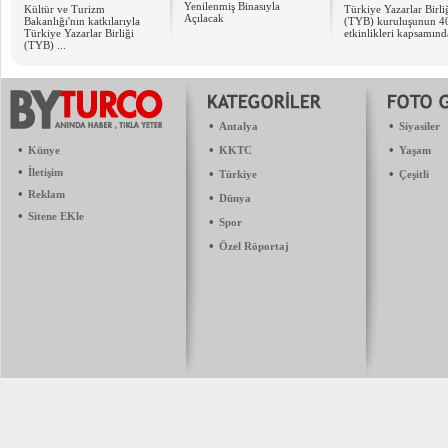
Yenilenmiş Binasıyla
Kültür ve Turizm
Türkiye Yazarlar Birliğ
Açılacak
Bakanlığı'nın katkılarıyla
(TYB) kuruluşunun 40.
Türkiye Yazarlar Birliği
etkinlikleri kapsamında
(TYB) ...
•
•
Antalya
Siyasiler
•
•
•
Künye
KKTC
Yaşam
•
İletişim
•
•
Türkiye
Çeşitli
•
Reklam
•
Dünya
•
Sitene EKle
•
Spor
•
Özel Röportaj