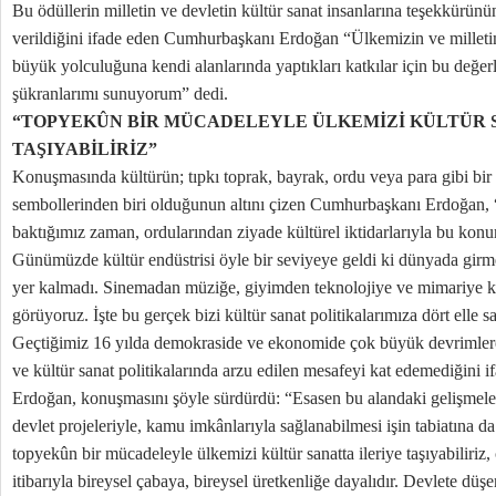
Bu ödüllerin milletin ve devletin kültür sanat insanlarına teşekkürünün
verildiğini ifade eden Cumhurbaşkanı Erdoğan “Ülkemizin ve milleti
büyük yolculuğuna kendi alanlarında yaptıkları katkılar için bu değerl
şükranlarımı sunuyorum” dedi.
“TOPYEKÛN BİR MÜCADELEYLE ÜLKEMİZİ KÜLTÜR 
TAŞIYABİLİRİZ”
Konuşmasında kültürün; tıpkı toprak, bayrak, ordu veya para gibi bir 
sembollerinden biri olduğunun altını çizen Cumhurbaşkanı Erdoğan, 
baktığımız zaman, ordularından ziyade kültürel iktidarlarıyla bu kon
Günümüzde kültür endüstrisi öyle bir seviyeye geldi ki dünyada girme
yer kalmadı. Sinemadan müziğe, giyimden teknolojiye ve mimariye ka
görüyoruz. İşte bu gerçek bizi kültür sanat politikalarımıza dört elle sa
Geçtiğimiz 16 yılda demokraside ve ekonomide çok büyük devrimlere
ve kültür sanat politikalarında arzu edilen mesafeyi kat edemediğini
Erdoğan, konuşmasını şöyle sürdürdü: “Esasen bu alandaki gelişmeleri
devlet projeleriyle, kamu imkânlarıyla sağlanabilmesi işin tabiatına da
topyekûn bir mücadeleyle ülkemizi kültür sanatta ileriye taşıyabiliriz,
itibarıyla bireysel çabaya, bireysel üretkenliğe dayalıdır. Devlete düşe