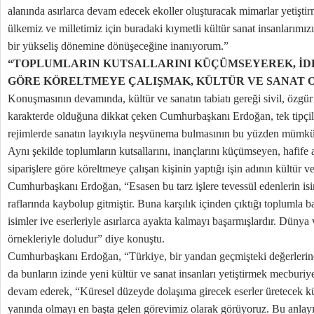
alanında asırlarca devam edecek ekoller oluşturacak mimarlar yetişt
ülkemiz ve milletimiz için buradaki kıymetli kültür sanat insanlarımızı
bir yükseliş dönemine dönüşeceğine inanıyorum.”
“TOPLUMLARIN KUTSALLARINI KÜÇÜMSEYEREK, İDE
GÖRE KÖRELTMEYE ÇALIŞMAK, KÜLTÜR VE SANAT 
Konuşmasının devamında, kültür ve sanatın tabiatı gereği sivil, özgü
karakterde olduğuna dikkat çeken Cumhurbaşkanı Erdoğan, tek tipçiliği,
rejimlerde sanatın layıkıyla neşvünema bulmasının bu yüzden mümkün
Aynı şekilde toplumların kutsallarını, inançlarını küçümseyen, hafife a
siparişlere göre köreltmeye çalışan kişinin yaptığı işin adının kültür v
Cumhurbaşkanı Erdoğan, “Esasen bu tarz işlere tevessül edenlerin isiml
raflarında kaybolup gitmiştir. Buna karşılık içinden çıktığı toplumla ba
isimler ive eserleriyle asırlarca ayakta kalmayı başarmışlardır. Dünya 
örnekleriyle doludur” diye konuştu.
Cumhurbaşkanı Erdoğan, “Türkiye, bir yandan geçmişteki değerlerine
da bunların izinde yeni kültür ve sanat insanları yetiştirmek mecburi
devam ederek, “Küresel düzeyde dolaşıma girecek eserler üretecek kül
yanında olmayı en başta gelen görevimiz olarak görüyoruz. Bu anlayışl