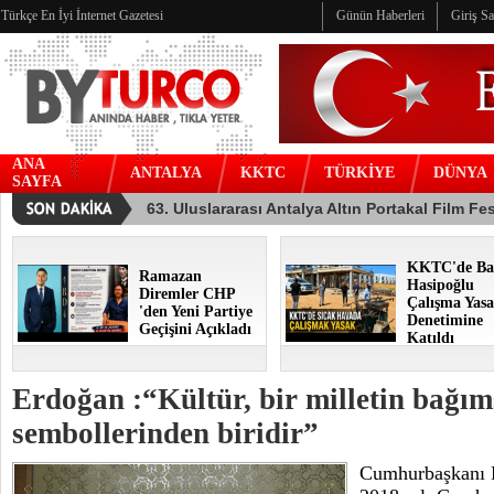
Türkçe En İyi İnternet Gazetesi
Günün Haberleri
Giriş S
ANA
ANTALYA
KKTC
TÜRKİYE
DÜNYA
SAYFA
KKTC'de Ba
Ramazan
Hasipoğlu
Diremler CHP
Çalışma Yasa
'den Yeni Partiye
Denetimine
Geçişini Açıkladı
Katıldı
Erdoğan :“Kültür, bir milletin bağıms
sembollerinden biridir”
Cumhurbaşkanı 