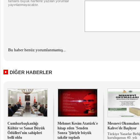
tamamı büyük harflerle yazılan yorumlar
yayınlanmayacaktır.
Bu haber henüz yorumlanmamış...
DİĞER HABERLER
Cumhurbaşkanlığı
Mehmet Kesim Atatürk'e
Mesnevi Okumaları
Kültür ve Sanat Büyük
hitap eden 'Senden
Kahve'de Başlıyor
Ödülleri’nin sahipleri
Sonra 'Şiiriyle büyük
Türkiye Yazarlar Birli
belli oldu
takdir topladı
kuruluşunun 40. yılı