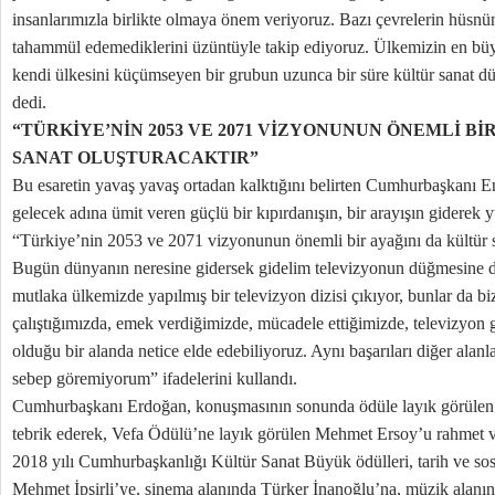
insanlarımızla birlikte olmaya önem veriyoruz. Bazı çevrelerin hüsnü
tahammül edemediklerini üzüntüyle takip ediyoruz. Ülkemizin en bü
kendi ülkesini küçümseyen bir grubun uzunca bir süre kültür sanat dü
dedi.
“TÜRKİYE’NİN 2053 VE 2071 VİZYONUNUN ÖNEMLİ Bİ
SANAT OLUŞTURACAKTIR”
Bu esaretin yavaş yavaş ortadan kalktığını belirten Cumhurbaşkanı Er
gelecek adına ümit veren güçlü bir kıpırdanışın, bir arayışın giderek 
“Türkiye’nin 2053 ve 2071 vizyonunun önemli bir ayağını da kültür sa
Bugün dünyanın neresine gidersek gidelim televizyonun düğmesine
mutlaka ülkemizde yapılmış bir televizyon dizisi çıkıyor, bunlar da b
çalıştığımızda, emek verdiğimizde, mücadele ettiğimizde, televizyon 
olduğu bir alanda netice elde edebiliyoruz. Aynı başarıları diğer alan
sebep göremiyorum” ifadelerini kullandı.
Cumhurbaşkanı Erdoğan, konuşmasının sonunda ödüle layık görülen kü
tebrik ederek, Vefa Ödülü’ne layık görülen Mehmet Ersoy’u rahmet ve
2018 yılı Cumhurbaşkanlığı Kültür Sanat Büyük ödülleri, tarih ve sos
Mehmet İpşirli’ye, sinema alanında Türker İnanoğlu’na, müzik alanın