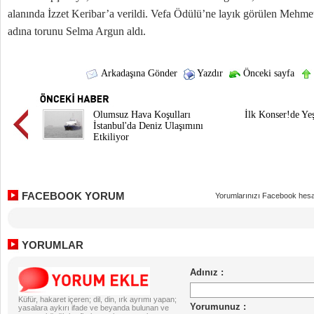
alanında İzzet Keribar’a verildi. Vefa Ödülü’ne layık görülen Mehme
adına torunu Selma Argun aldı.
Arkadaşına Gönder
Yazdır
Önceki sayfa
Olumsuz Hava Koşulları
İlk Konser!de Yeş
İstanbul'da Deniz Ulaşımını
Etkiliyor
FACEBOOK YORUM
Yorumlarınızı Facebook hesa
YORUMLAR
Küfür, hakaret içeren; dil, din, ırk ayrımı yapan;
yasalara aykırı ifade ve beyanda bulunan ve