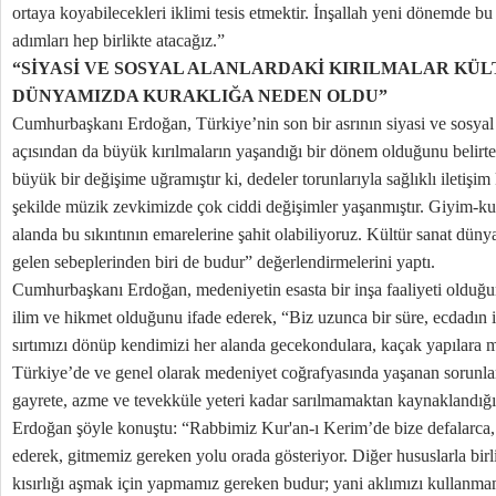
ortaya koyabilecekleri iklimi tesis etmektir. İnşallah yeni dönemde 
adımları hep birlikte atacağız.”
“SİYASİ VE SOSYAL ALANLARDAKİ KIRILMALAR KÜL
DÜNYAMIZDA KURAKLIĞA NEDEN OLDU”
Cumhurbaşkanı Erdoğan, Türkiye’nin son bir asrının siyasi ve sosyal 
açısından da büyük kırılmaların yaşandığı bir dönem olduğunu belirte
büyük bir değişime uğramıştır ki, dedeler torunlarıyla sağlıklı iletişi
şekilde müzik zevkimizde çok ciddi değişimler yaşanmıştır. Giyim-
alanda bu sıkıntının emarelerine şahit olabiliyoruz. Kültür sanat düny
gelen sebeplerinden biri de budur” değerlendirmelerini yaptı.
Cumhurbaşkanı Erdoğan, medeniyetin esasta bir inşa faaliyeti olduğun
ilim ve hikmet olduğunu ifade ederek, “Biz uzunca bir süre, ecdadın 
sırtımızı dönüp kendimizi her alanda gecekondulara, kaçak yapılara
Türkiye’de ve genel olarak medeniyet coğrafyasında yaşanan sorunlar
gayrete, azme ve tevekküle yeteri kadar sarılmamaktan kaynaklandı
Erdoğan şöyle konuştu: “Rabbimiz Kur'an-ı Kerim’de bize defalarca, 
ederek, gitmemiz gereken yolu orada gösteriyor. Diğer hususlarla birli
kısırlığı aşmak için yapmamız gereken budur; yani aklımızı kullanm