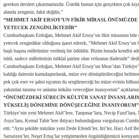
gereken dersleri çıkarmamızdır. Üstelik bunun için gerçekten çok kıym
alanda zenginiz, fakir değiliz.”
“MEHMET AKİF ERSOY’UN FİKİR MİRASI, ÖNÜMÜZDE
YETECEK ZENGİNLİKTEDİR”
Cumhurbaşkanı Erdoğan, Mehmet Akif Ersoy’un fikir mirasının bile
yetecek zenginlikte olduğuna işaret ederek, “Mehmet Akif Ersoy’un hay
başlı başına milletimize verilmiş bir ödüldür. Bizim burada kendisi a
ödül, sadece milletimizin istiklal şairine olan vefasının ifadesidir” dedi
Cumhurbaşkanı Erdoğan, Mehmet Akif Ersoy’un Mısır’dan Türkiye
kaldığı dairenin kamulaştırılarak, müze eve dönüştürüleceğini belirterek
pek çok eser ve şahsi eşyanın da sergileneceği bu müze evinin bilhas
yakından tanıma ve anlama imkânı vereceğine inanıyorum” açıklama
“ÖNÜMÜZDEKİ SÜRECİN KÜLTÜR SANAT İNSANLARIM
YÜKSELİŞ DÖNEMİNE DÖNÜŞECEĞİNE İNANIYORUM”
Türkiye’nin yeni Mehmet Akif’lere, Tanpınar’lara, Necip Fazıl’lara,
Asya’lara, Kemal Tahir’lere ihtiyacı bulunduğunu vurgulayan Cumh
etti: “Aynı şekilde müzikte yeni Dede Efendi’ler, Itri’ler, Hacı Arif B
Sarısözen’ler, Neşet Ertaş’lar yetiştirmeden özgünlüğümüzü koruyam