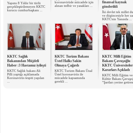
finansal kaynak
koronavirüsle mücadele için
Yapımı 8 Yıldır bir türlü
alınan tedbir ve yasakları ...
gönderildi
gerçekleştirilemeyen KKTC
kurucu cumhurbaşkanı ...
İki devlet tek millet 
ve düşüncesiyle her 
KKTC'nin Yanında ...
KKTC Sağlık
KKTC Turizm Bakanı
KKTC Milli Eğitim
Bakanından Müjdeli
Üstel Halkı Sakin
Bakanı Çavuşoğlu
Haber :3 Hastamız iyileşti
Olmaya Çağırdı
KKTC Üniversiteleri
Kararları Açıkladı
KKTC Sağlık bakanı Ali
KKTC Turizm Bakanı Ünal
Pilli yaptığı açıklamada
Üstel koronavirüs ile
KKTC Milli Eğitim ve
Koronavirüs tespiti yapılan
mücadele kapsamında
Kültür Bakanı Çavuşo
...
gerekli ...
“Şartları yerine getiren