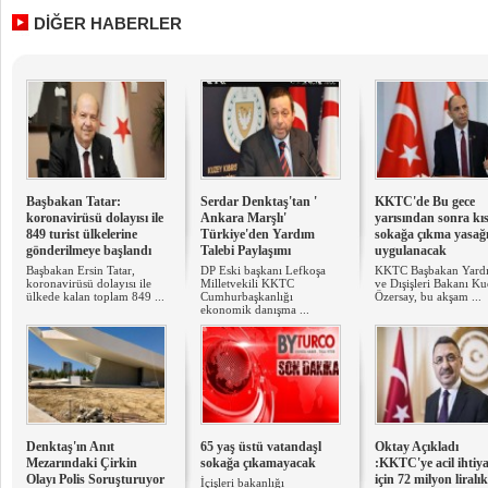
DİĞER HABERLER
Başbakan Tatar:
Serdar Denktaş'tan '
KKTC'de Bu gece
koronavirüsü dolayısı ile
Ankara Marşlı'
yarısından sonra kı
849 turist ülkelerine
Türkiye'den Yardım
sokağa çıkma yasağ
gönderilmeye başlandı
Talebi Paylaşımı
uygulanacak
Başbakan Ersin Tatar,
DP Eski başkanı Lefkoşa
KKTC Başbakan Yardı
koronavirüsü dolayısı ile
Milletvekili KKTC
ve Dışişleri Bakanı Ku
ülkede kalan toplam 849 ...
Cumhurbaşkanlığı
Özersay, bu akşam ...
ekonomik danışma ...
Denktaş'ın Anıt
65 yaş üstü vatandaşl
Oktay Açıkladı
Mezarındaki Çirkin
sokağa çıkamayacak
:KKTC'ye acil ihtiya
Olayı Polis Soruşturuyor
için 72 milyon liralık
İçişleri bakanlığı