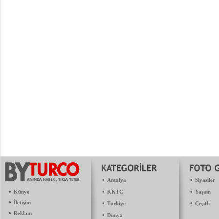
•
•
Antalya
Siyasiler
•
•
•
Künye
KKTC
Yaşam
•
İletişim
•
•
Türkiye
Çeşitli
•
Reklam
•
Dünya