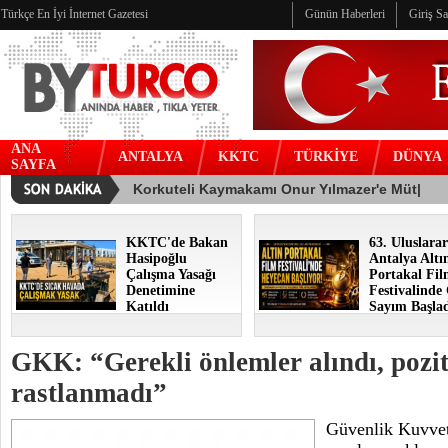
Türkçe En İyi İnternet Gazetesi
Günün Haberleri
Giriş S
ANA
ANTALYA
KKTC
TÜRKİYE
DÜNYA
SAYFA
KKTC'de Bakan
63. Uluslarar
Hasipoğlu
Antalya Altı
Çalışma Yasağı
Portakal Fi
Denetimine
Festivalinde
Katıldı
Sayım Başla
GKK: “Gerekli önlemler alındı, pozi
rastlanmadı”
Güvenlik Kuvvet