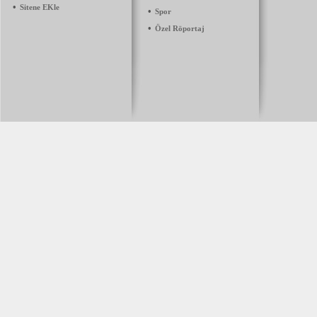
•
Sitene EKle
•
Spor
•
Özel Röportaj