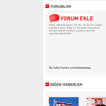
YORUMLAR
Küfür, hakaret içeren; dil, din, ırk ayrımı yapan;
yasalara aykırı ifade ve beyanda bulunan ve
tamamı büyük harflerle yazılan yorumlar
yayınlanmayacaktır.
Bu haber henüz yorumlanmamış...
DİĞER HABERLER