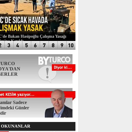
de Bakan Hasipoğlu Çalışma Yasağı
imine Katıldı
TURCO
DYA'DAN
BERLER
amlar Sadece
imdeki Günler
ldir
 OKUNANLAR