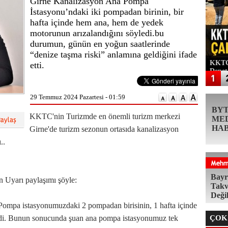
Girne Kanalizasyon Ana Pompa
İstasyonu’ndaki iki pompadan birinin, bir
hafta içinde hem ana, hem de yedek
motorunun arızalandığını söyledi.bu
durumun, günün en yoğun saatlerinde
“denize taşma riski” anlamına geldiğini ifade
KKTC'
etti.
Denet
29 Temmuz 2024 Pazartesi - 01:59
BY
KKTC'nin Turizmde en önemli turizm merkezi
ME
HA
Girne'de turizm sezonun ortasıda kanalizasyon
..
Bayr
 Uyarı paylaşımı şöyle:
Takv
Deği
Pompa istasyonumuzdaki 2 pompadan birisinin, 1 hafta içinde
di. Bunun sonucunda şuan ana pompa istasyonumuz tek
ÇOK