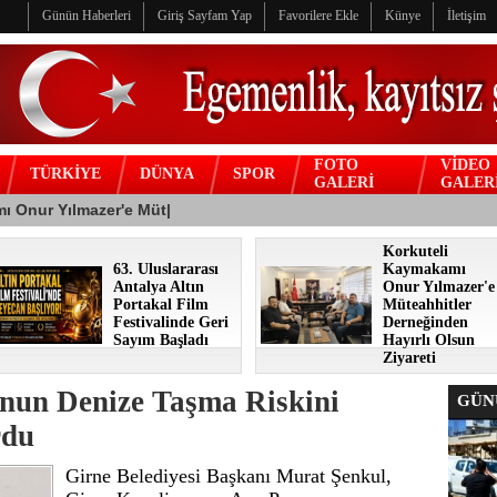
Günün Haberleri
Giriş Sayfam Yap
Favorilere Ekle
Künye
İletişim
FOTO
VİDEO
TÜRKİYE
DÜNYA
SPOR
GALERİ
GALER
Korkuteli
63. Uluslararası
Kaymakamı
Antalya Altın
Onur Yılmazer'e
Portakal Film
Müteahhitler
Festivalinde Geri
Derneğinden
Sayım Başladı
Hayırlı Olsun
Ziyareti
nun Denize Taşma Riskini
GÜNÜ
rdu
Girne Belediyesi Başkanı Murat Şenkul,