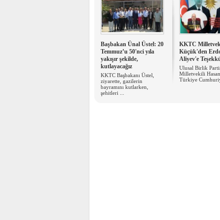
Başbakan Ünal Üstel: 20
KKTC Milletvek
Temmuz’u 50'nci yıla
Küçük'den Erd
yakışır şekilde,
Aliyev'e Teşekk
kutlayacağız
Ulusal Birlik Part
Milletvekili Hasa
KKTC Başbakanı Üstel,
Türkiye Cumhuriye
ziyarette, gazilerin
bayramını kutlarken,
şehitleri ...