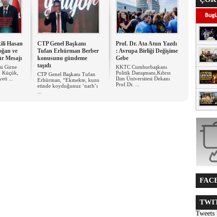
ili Hasan
CTP Genel Başkanı
Prof. Dr. Ata Atun Yazdı
oğan ve
Tufan Erhürman Berber
: Avrupa Birliği Değişime
ür Mesajı
konusunu gündeme
Gebe
taşıdı
isi Girne
KKTC Cumhurbaşkanı
n Küçük,
Politik Danışmanı,Kıbrıs
CTP Genel Başkanı Tufan
ti ...
İlim Üniversitesi Dekanı
Erhürman, “Ekmekte, kuzu
Prof.Dr. ...
etinde koyduğunuz ‘narh’ı
...
FACE
TWIT
Tweets