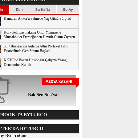
Kamuran Akkor'a Sahnede Yaş Günü Sürprizi
Korkuteli Kaymakamı Onur Yılmazer'e
Müteahhitler Derneğinden Hayırlı Olsun Ziyareti
63. Uluslararası Antalya Altın Portakal Film
Festivalinde Geri Sayım Başladı
KKTC'de Bakan Hasipoğlu Çalışma Yasağı
Denetimine Katıldı
Bak Sen Sıla'ya!
BOOK'TA BYTURCO
TER'DA BYTURCO
 by ByturcoCom