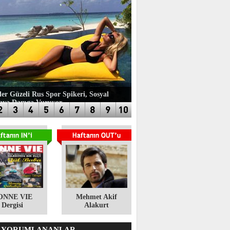
ler Güzeli Rus Spor Spikeri, Sosyal
aya Damga Vuruyor
ONNE VIE
​Mehmet Akif
Dergisi
Alakurt
 YORUMLANANLAR