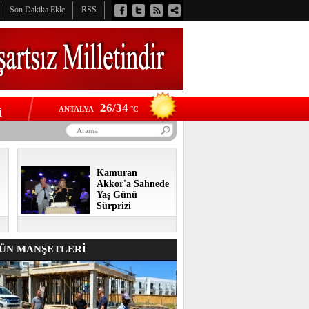
Son Dakika Ekle
RSS
26/34
ANTALYA
°C
İ
Kamuran
Akkor'a Sahnede
Yaş Günü
Sürprizi
N MANŞETLERİ