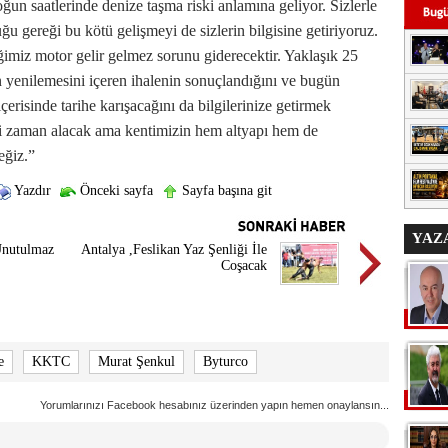
un saatlerinde denize taşma riski anlamına geliyor. Sizlerle
u gereği bu kötü gelişmeyi de sizlerin bilgisine getiriyoruz.
imiz motor gelir gelmez sorunu giderecektir. Yaklaşık 25
 yenilemesini içeren ihalenin sonuçlandığını ve bugün
çerisinde tarihe karışacağını da bilgilerinize getirmek
lki zaman alacak ama kentimizin hem altyapı hem de
eğiz.”
Yazdır
Önceki sayfa
Sayfa başına git
YAZ
Unutulmaz
Antalya ,Feslikan Yaz Şenliği İle
Coşacak
e
KKTC
Murat Şenkul
Byturco
Yorumlarınızı Facebook hesabınız üzerinden yapın hemen onaylansın...