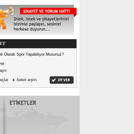
ET
li Olarak Spor Yapabiliyor Musunuz?
vet
ayır
uçlar
Anket arşivi