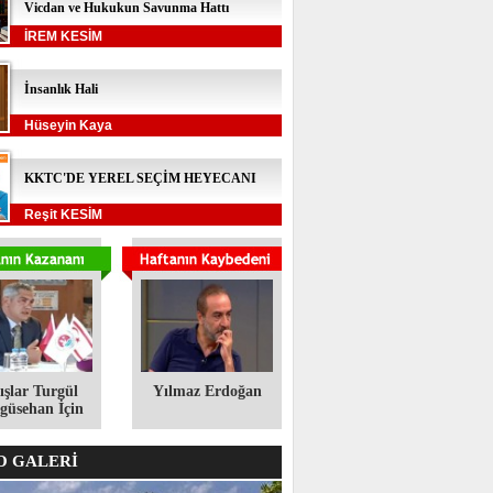
Vicdan ve Hukukun Savunma Hattı
İREM KESİM
İnsanlık Hali
Hüseyin Kaya
KKTC'DE YEREL SEÇİM HEYECANI
Reşit KESİM
ışlar Turgül
Yılmaz Erdoğan
üsehan İçin
 GALERİ