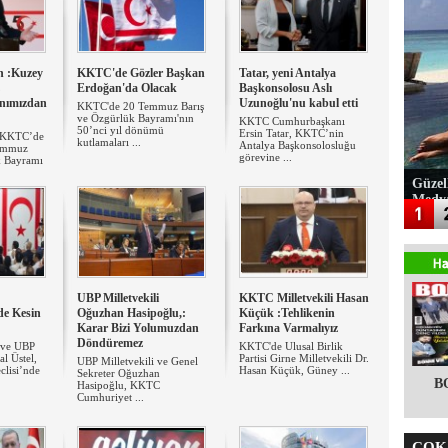
n :Kuzey
KKTC'de Gözler Başkan
Tatar, yeni Antalya
Erdoğan'da Olacak
Başkonsolosu Aslı
anımızdan
Uzunoğlu'nu kabul etti
KKTC'de 20 Temmuz Barış
ve Özgürlük Bayramı'nın
KKTC Cumhurbaşkanı
50’nci yıl dönümü
Ersin Tatar, KKTC’nin
 KKTC’de
kutlamaları ...
Antalya Başkonsolosluğu
Temmuz
görevine ...
k Bayramı
Güzel
Medy
UBP Milletvekili
KKTC Milletvekili Hasan
de Kesin
Oğuzhan Hasipoğlu,:
Küçük :Tehlikenin
Karar Bizi Yolumuzdan
Farkına Varmalıyız
Döndüremez
 ve UBP
KKTC'de Ulusal Birlik
l Üstel,
Partisi Girne Milletvekili Dr.
UBP Milletvekili ve Genel
clisi’nde
Hasan Küçük, Güney ...
Sekreter Oğuzhan
B
Hasipoğlu, KKTC
Cumhuriyet ...
ÇOK