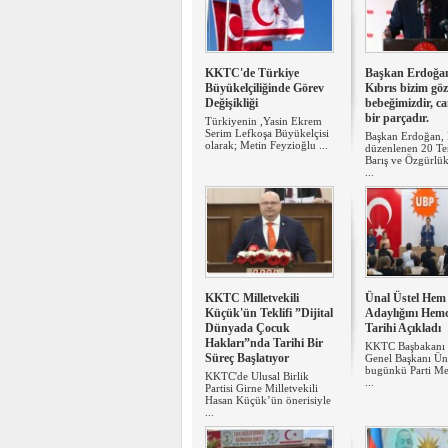
KKTC'de Türkiye
Başkan Erdoğa
Büyükelçiliğinde Görev
Kıbrıs bizim göz
Değişikliği
bebeğimizdir, c
bir parçadır.
Türkiyenin ,Yasin Ekrem
Serim Lefkoşa Büyükelçisi
Başkan Erdoğan,
olarak; Metin Feyzioğlu ...
düzenlenen 20 
Barış ve Özgürlü
...
KKTC Milletvekili
Ünal Üstel Hem
Küçük'ün Teklifi ”Dijital
Adaylığını Hem
Dünyada Çocuk
Tarihi Açıkladı
Hakları”nda Tarihi Bir
KKTC Başbakanı
Süreç Başlatıyor
Genel Başkanı Üna
bugünkü Parti Me
KKTC'de Ulusal Birlik
...
Partisi Girne Milletvekili
Hasan Küçük’ün önerisiyle
...