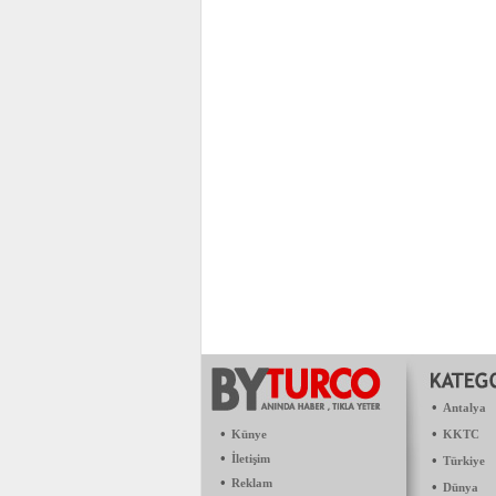
•
Antalya
•
•
Künye
KKTC
•
İletişim
•
Türkiye
•
Reklam
•
Dünya