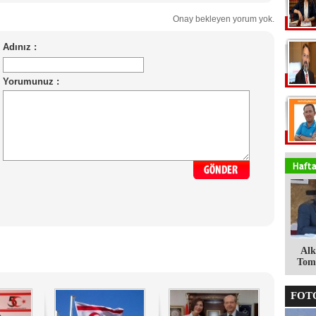
Onay bekleyen yorum yok.
Alk
Tomg
FOTO