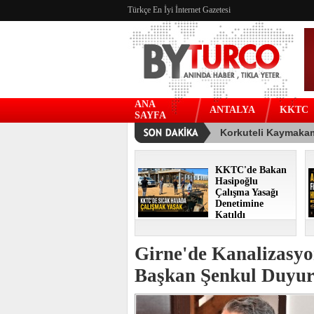
Türkçe En İyi İnternet Gazetesi
ANA
ANTALYA
KKTC
SAYFA
KKTC'de Bakan
Hasipoğlu
Çalışma Yasağı
Denetimine
Katıldı
Girne'de Kanalizasyo
Başkan Şenkul Duyu