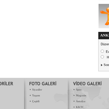
ANK
Düzen
E
H
Son
•
•
Siyasiler
Spor
•
•
Yaşam
Magazin
•
•
Çeşitli
Antalya
•
KKTC