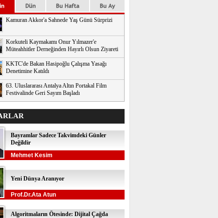
Kamuran Akkor'a Sahnede Yaş Günü Sürprizi
Korkuteli Kaymakamı Onur Yılmazer'e
Müteahhitler Derneğinden Hayırlı Olsun Ziyareti
KKTC'de Bakan Hasipoğlu Çalışma Yasağı
Denetimine Katıldı
63. Uluslararası Antalya Altın Portakal Film
Festivalinde Geri Sayım Başladı
ARLAR
Bayramlar Sadece Takvimdeki Günler
Değildir
Mehmet Kesim
Yeni Dünya Aranıyor
Prof.Dr.Ata Atun
Algoritmaların Ötesinde: Dijital Çağda