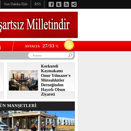
Son Dakika Ekle
RSS
27/33
ANTALYA
°C
İ
Korkuteli
Kaymakamı
Onur Yılmazer'e
Müteahhitler
i
Derneğinden
Hayırlı Olsun
Ziyareti
N MANŞETLERİ