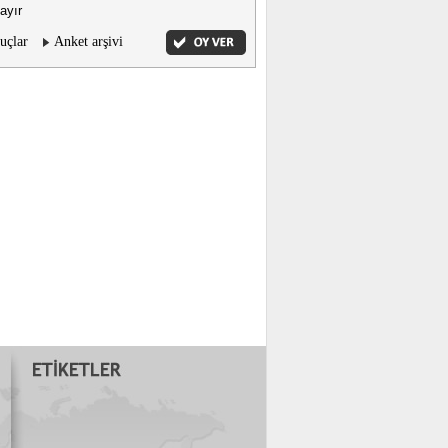
ayır
uçlar
Anket arşivi