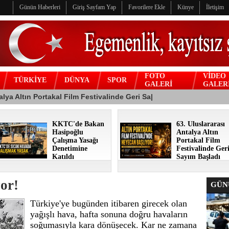
Günün Haberleri
Giriş Sayfam Yap
Favorilere Ekle
Künye
İletişim
FOTO
VİDEO
TÜRKİYE
DÜNYA
SPOR
GALERİ
GALER
KKTC'de Bakan
63. Uluslararası
Hasipoğlu
Antalya Altın
Çalışma Yasağı
Portakal Film
Denetimine
Festivalinde Ger
Katıldı
Sayım Başladı
or!
GÜNÜ
Türkiye'ye bugünden itibaren girecek olan
yağışlı hava, hafta sonuna doğru havaların
soğumasıyla kara dönüşecek. Kar ne zamana