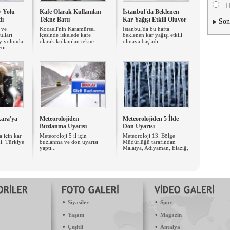
H
y Yolu
Kafe Olarak Kullanılan
İstanbul'da Beklenen
dı
Tekne Battı
Kar Yağışı Etkili Oluyor
Son
 ve
Kocaeli'nin Karamürsel
İstanbul'da bu hafta
lları
lçesinde iskelede kafe
beklenen kar yağışı etkili
y yolunda
olarak kullanılan tekne ...
olmaya başladı...
or...
kara'ya
Meteorolojiden
Meteorolojiden 5 İlde
Buzlanma Uyarısı
Don Uyarısı
a için kar
Meteoroloji 5 il için
Meteoroloji 13. Bölge
di. Türkiye
buzlanma ve don uyarısı
Müdürlüğü tarafından
yaptı...
Malatya, Adıyaman, Elazığ,
...
•
•
Siyasiler
Spor
•
•
Yaşam
Magazin
•
•
Çeşitli
Antalya