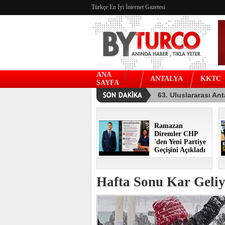
Türkçe En İyi İnternet Gazetesi
ANA
ANTALYA
KKTC
SAYFA
Ramazan
Diremler CHP
'den Yeni Partiye
Geçişini Açıkladı
Hafta Sonu Kar Geliy