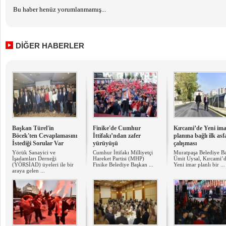
Bu haber henüz yorumlanmamış...
DİĞER HABERLER
Başkan Türel'in
Finike'de Cumhur
​Kırcami’de Yeni im
Böcek'ten Cevaplamasını
İttifakı’ndan zafer
planına bağlı ilk asf
İstediği Sorular Var
yürüyüşü
çalışması
Yörük Sanayici ve
Cumhur İttifakı Milliyetçi
Muratpaşa Belediye B
İşadamları Derneği
Hareket Partisi (MHP)
Ümit Uysal, Kırcami’
(YÖRSİAD) üyeleri ile bir
Finike Belediye Başkan ...
Yeni imar planlı bir ...
araya gelen ...