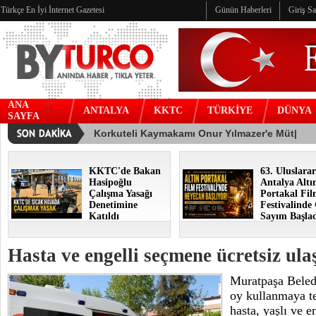
Türkçe En İyi İnternet Gazetesi
Günün Haberleri
Giriş S
ANA
ANTALYA
KKTC
TÜRKİYE
DÜNYA
SAYFA
KKTC'de Bakan
63. Uluslarar
Hasipoğlu
Antalya Altı
Çalışma Yasağı
Portakal Fi
Denetimine
Festivalinde
Katıldı
Sayım Başla
Hasta ve engelli seçmene ücretsiz ula
Muratpaşa Beled
oy kullanmaya t
hasta, yaşlı ve e