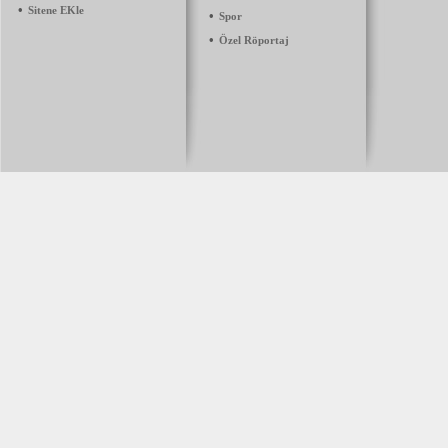
•
Sitene EKle
•
Spor
•
Özel Röportaj