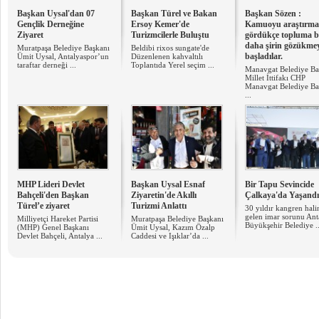
Başkan Uysal'dan 07
Başkan Türel ve Bakan
Başkan Sözen :
Gençlik Derneğine
Ersoy Kemer'de
Kamuoyu araştırmal
Ziyaret
Turizmcilerle Buluştu
gördükçe topluma b
daha şirin gözükme
Muratpaşa Belediye Başkanı
Beldibi rixos sungate'de
başladılar.
Ümit Uysal, Antalyaspor’un
Düzenlenen kahvaltılı
taraftar derneği ...
Toplantıda Yerel seçim ...
Manavgat Belediye Ba
Millet İttifakı CHP
Manavgat Belediye B
...
​MHP Lideri Devlet
Başkan Uysal Esnaf
Bir Tapu Sevincide
Bahçeli'den Başkan
Ziyaretin'de Akıllı
Çalkaya'da Yaşandı
Türel’e ziyaret
Turizmi Anlattı
30 yıldır kangren hali
gelen imar sorunu Ant
Milliyetçi Hareket Partisi
Muratpaşa Belediye Başkanı
Büyükşehir Belediye ..
(MHP) Genel Başkanı
Ümit Uysal, Kazım Özalp
Devlet Bahçeli, Antalya ...
Caddesi ve Işıklar’da ...