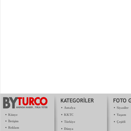
•
•
Antalya
Siyasiler
•
•
•
Künye
KKTC
Yaşam
•
İletişim
•
•
Türkiye
Çeşitli
•
Reklam
•
Dünya