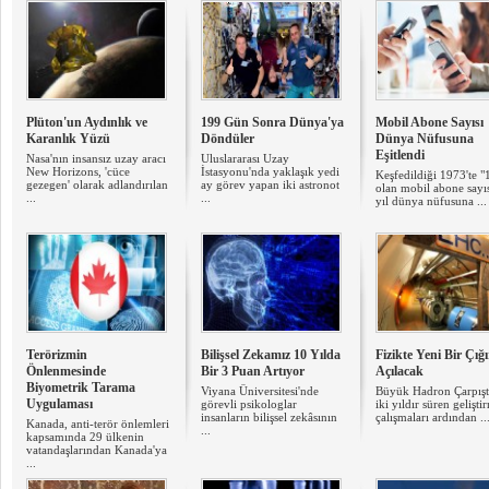
Plüton'un Aydınlık ve
199 Gün Sonra Dünya'ya
Mobil Abone Sayısı
Karanlık Yüzü
Döndüler
Dünya Nüfusuna
Eşitlendi
Nasa'nın insansız uzay aracı
Uluslararası Uzay
New Horizons, 'cüce
İstasyonu'nda yaklaşık yedi
Keşfedildiği 1973'te "
gezegen' olarak adlandırılan
ay görev yapan iki astronot
olan mobil abone sayıs
...
...
yıl dünya nüfusuna ...
Terörizmin
Bilişsel Zekamız 10 Yılda
Fizikte Yeni Bir Çığı
Önlenmesinde
Bir 3 Puan Artıyor
Açılacak
Biyometrik Tarama
Viyana Üniversitesi'nde
Büyük Hadron Çarpıştı
Uygulaması
görevli psikologlar
iki yıldır süren gelişti
insanların bilişsel zekâsının
çalışmaları ardından ..
Kanada, anti-terör önlemleri
...
kapsamında 29 ülkenin
vatandaşlarından Kanada'ya
...