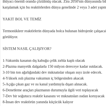
ihtiyacı önemli oranda çözülmüş olacak. Zira 2050'nin dünyasında bile
karşılamak için bu reaktörlerden dünya genelinde 2 veya 3 adet yapma
YAKIT BOL VE TEMİZ
Termonükleer reaktörlerin dünyada bolca bulunan hidrojenle çalışaca
görülüyor.
SİSTEM NASIL ÇALIŞIYOR?
1-Vakumlu kasanın dış kabuğu çelik zırhla kaplı olacak
2-Plazma manyetik dalgalarla 150 milyon dereceye kadar ısıtılacak.
3-10 bin ton ağırlığındaki dev mıknatıslar oluşan ısıyı izole edecek.
4-Yüksek ısılı plazma vakumun iç bölgesinden akacak
5-Açığa çıkan gaz ve ısı kanal yardımıyla dışarı alınacak.
6-Denetleme araçları plazmanın durumuyla ilgili veri toplayacak
7-Dev bir soğutucu reaktör kasasını ve mıknatısları ısıdan koruyacak
8-İnsan dev reaktörün yanında küçücük kalıyor