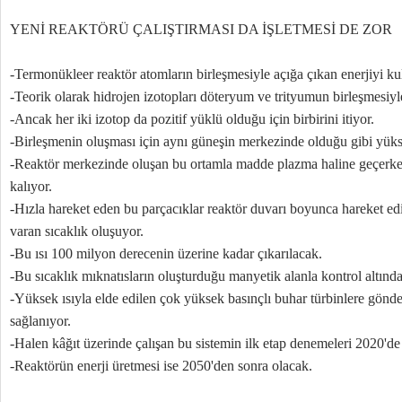
YENİ REAKTÖRÜ ÇALIŞTIRMASI DA İŞLETMESİ DE ZOR
-Termonükleer reaktör atomların birleşmesiyle açığa çıkan enerjiyi ku
-Teorik olarak hidrojen izotopları döteryum ve trityumun birleşmesiy
-Ancak her iki izotop da pozitif yüklü olduğu için birbirini itiyor.
-Birleşmenin oluşması için aynı güneşin merkezinde olduğu gibi yüks
-Reaktör merkezinde oluşan bu ortamla madde plazma haline geçerken
kalıyor.
-Hızla hareket eden bu parçacıklar reaktör duvarı boyunca hareket e
varan sıcaklık oluşuyor.
-Bu ısı 100 milyon derecenin üzerine kadar çıkarılacak.
-Bu sıcaklık mıknatısların oluşturduğu manyetik alanla kontrol altında
-Yüksek ısıyla elde edilen çok yüksek basınçlı buhar türbinlere gönder
sağlanıyor.
-Halen kâğıt üzerinde çalışan bu sistemin ilk etap denemeleri 2020'de
-Reaktörün enerji üretmesi ise 2050'den sonra olacak.