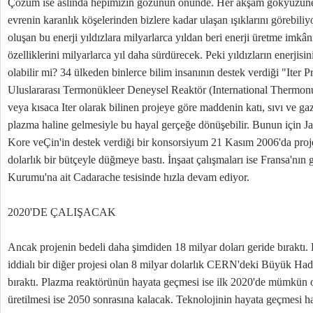
Çözüm ise aslında hepimizin gözünün önünde. Her akşam gökyüzüne b
evrenin karanlık köşelerinden bizlere kadar ulaşan ışıklarını görebili
oluşan bu enerji yıldızlara milyarlarca yıldan beri enerji üretme imkânı
özelliklerini milyarlarca yıl daha sürdürecek. Peki yıldızların enerj
olabilir mi? 34 ülkeden binlerce bilim insanının destek verdiği "Iter 
Uluslararası Termonükleer Deneysel Reaktör (International Thermon
veya kısaca Iter olarak bilinen projeye göre maddenin katı, sıvı ve ga
plazma haline gelmesiyle bu hayal gerçeğe dönüşebilir. Bunun için
Kore veÇin'in destek verdiği bir konsorsiyum 21 Kasım 2006'da proje
dolarlık bir bütçeyle düğmeye bastı. İnşaat çalışmaları ise Fransa'nı
Kurumu'na ait Cadarache tesisinde hızla devam ediyor.
2020'DE ÇALIŞACAK
Ancak projenin bedeli daha şimdiden 18 milyar doları geride bıraktı.
iddialı bir diğer projesi olan 8 milyar dolarlık CERN'deki Büyük Hadro
bıraktı. Plazma reaktörünün hayata geçmesi ise ilk 2020'de mümkün ol
üretilmesi ise 2050 sonrasına kalacak. Teknolojinin hayata geçmesi ha