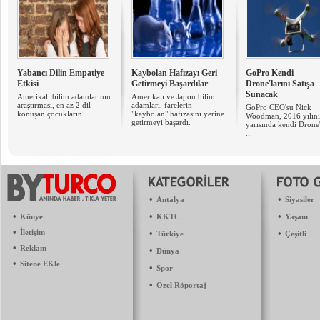
Yabancı Dilin Empatiye
Kaybolan Hafızayı Geri
GoPro Kendi
Etkisi
Getirmeyi Başardılar
Drone'larını Satışa
Sunacak
Amerikalı bilim adamlarının
Amerikalı ve Japon bilim
araştırması, en az 2 dil
adamları, farelerin
GoPro CEO'su Nick
konuşan çocukların ...
"kaybolan" hafızasını yerine
Woodman, 2016 yılını
getirmeyi başardı.
yarısında kendi Drone'
...
•
•
Antalya
Siyasiler
•
•
•
Künye
KKTC
Yaşam
•
İletişim
•
•
Türkiye
Çeşitli
•
Reklam
•
Dünya
•
Sitene EKle
•
Spor
•
Özel Röportaj