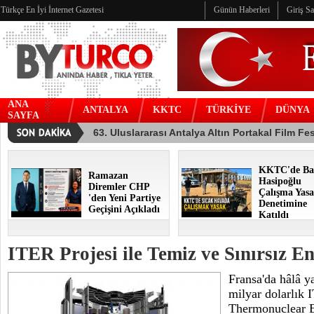
Türkçe En İyi İnternet Gazetesi
Günün Haberleri
Giriş S
ANA
ANTALYA
KKTC
TÜRKİYE
DÜNYA
SAYFA
KKTC'de Ba
Ramazan
Hasipoğlu
Diremler CHP
Çalışma Yasa
'den Yeni Partiye
Denetimine
Geçişini Açıkladı
Katıldı
ITER Projesi ile Temiz ve Sınırsız En
Fransa'da hâlâ 
milyar dolarlık 
Thermonuclear E