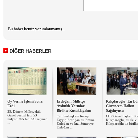
Bu haber henüz yorumlanmamış...
DİĞER HABERLER
Oy Verme İşlemi Sona
Erdoğan: Milletçe
Kılıçdaroğlu: En B
Erdi
Aydınlık Yarınları
Güvencem Halkın
Birlikte Kucaklayalım
Sağduyusu
25. Dönem Milletvekili
Genel Seçimi için 53
Cumhurbaşkanı Recep
CHP Genel başkanı K
milyon 765 bin 231 seçmen
Tayyip Erdoğan eşi Emine
Kılıçdaroğlu, eşi Selvi
...
Erdoğan ve kızı Sümeyye
Kılıçdaroğlu ile birilkte
Erdoğan ...