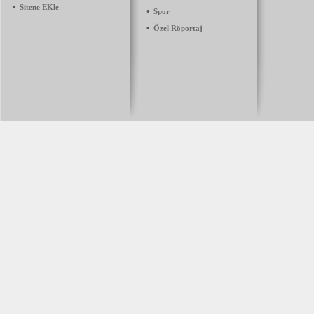
•
Sitene EKle
•
Spor
•
Özel Röportaj