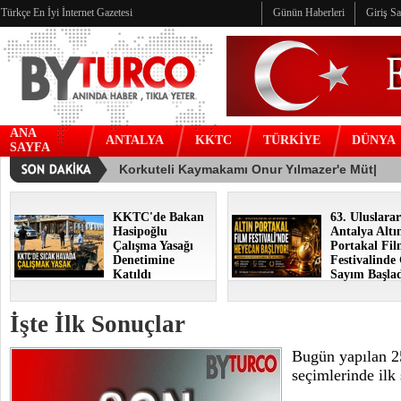
Türkçe En İyi İnternet Gazetesi
Günün Haberleri
Giriş S
ANA
ANTALYA
KKTC
TÜRKİYE
DÜNYA
SAYFA
KKTC'de Bakan
63. Uluslarar
Hasipoğlu
Antalya Altı
Çalışma Yasağı
Portakal Fi
Denetimine
Festivalinde
Katıldı
Sayım Başla
İşte İlk Sonuçlar
Bugün yapılan 2
seçimlerinde ilk