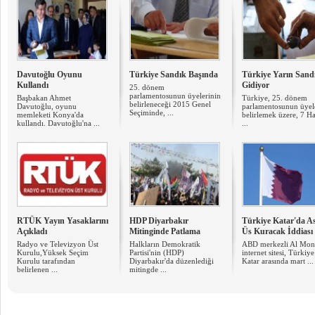
Davutoğlu Oyunu
Türkiye Sandık Başında
Türkiye Yarın Sand
Kullandı
Gidiyor
25. dönem
parlamentosunun üyelerinin
Başbakan Ahmet
Türkiye, 25. dönem
belirleneceği 2015 Genel
Davutoğlu, oyunu
parlamentosunun üyel
Seçiminde, ...
memleketi Konya'da
belirlemek üzere, 7 H
kullandı. Davutoğlu'na ...
...
RTÜK Yayın Yasaklarını
HDP Diyarbakır
Türkiye Katar'da A
Açıkladı
Mitinginde Patlama
Üs Kuracak İddiası
Radyo ve Televizyon Üst
Halkların Demokratik
ABD merkezli Al Mon
Kurulu,Yüksek Seçim
Partisi'nin (HDP)
internet sitesi, Türkiye
Kurulu tarafından
Diyarbakır'da düzenlediği
Katar arasında mart ...
belirlenen ...
mitingde ...