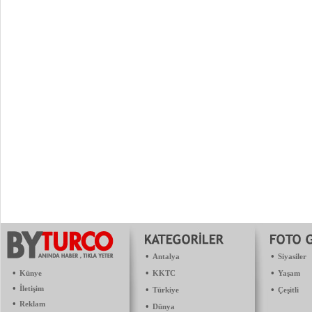
•
•
Antalya
Siyasiler
•
•
•
Künye
KKTC
Yaşam
•
İletişim
•
•
Türkiye
Çeşitli
•
Reklam
•
Dünya