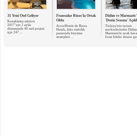
31 Yeni Otel Geliyor
Fransızlar Rixos'la Ortak
Didim ve Marmaris'
Oldu
'Deniz Sezonu' Açıld
Konaklama sektörü
2017’nin 2 aylık
AccorHotels ile Rixos
Türkiye'nin turizm
döneminde 40 otel projesi
Hotels, lüks otelcilik
merkezlerinden Didim
için 247 ...
pazarında büyüme
Marmaris'te sıcak hav
stratejileri ...
fırsat bileler denize gir