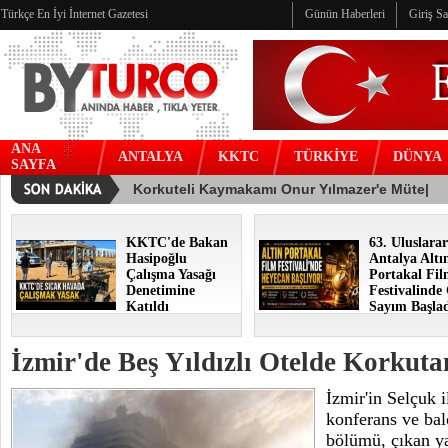
Türkçe En İyi İnternet Gazetesi
Günün Haberleri
Giriş S
ANA
ANTALYA
KKTC
TÜRKİYE
DÜNYA
SAYFA
KKTC'de Bakan
63. Uluslarar
Hasipoğlu
Antalya Altı
Çalışma Yasağı
Portakal Fi
Denetimine
Festivalinde
Katıldı
Sayım Başla
İzmir'de Beş Yıldızlı Otelde Korkut
İzmir'in Selçuk i
konferans ve bal
bölümü, çıkan y