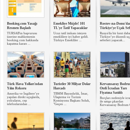
Booking.com Yasağı
Emekliye Müjde! 101
Rostov-na-Donu'da
Resmen Başladı
TL'ye Tatil Yapacaklar
Türkiye'ye Uçak Sef
TURSAB'ın başvurusu
Ucuz tatil imkanı isteyen
Rusya'da bir kent dah
üzerine mahkemenin
emeklilere iyi haber geldi.
Türkiye’ye düzenli u
booking.com hakkında
Türkiye Emekliler ...
seferleri yapacak...
kapatma kararı ...
Türk Hava Yolları'ndan
Turistler 30 Milyar Dolar
Kervansaray Bodr
Yılın Rekoru
Harcadı
Oteli İcradan Yarı
Fiyatına Satıldı
Amerika ve İngiltere’ye
TBMM Bayındırlık, İmar,
yapılan direkt uçuşlarda,
Ulaştırma ve Turizm
Borçları nedeniyle icr
yolcuların, cep
Komisyonu Başkanı Soluk,
ile satışa çıkarılan
telefonlarından ...
"Geçen ...
Kervansaray Bodrum O
...