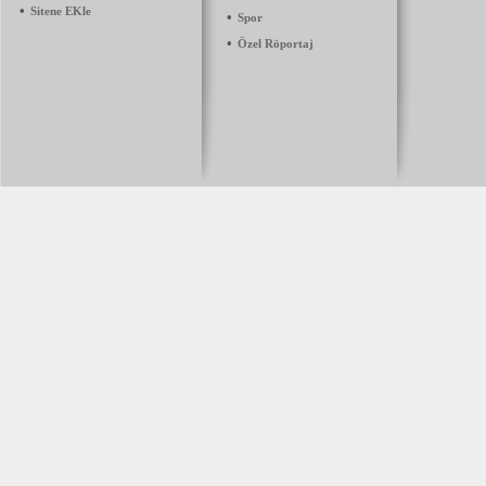
•
Sitene EKle
•
Spor
•
Özel Röportaj