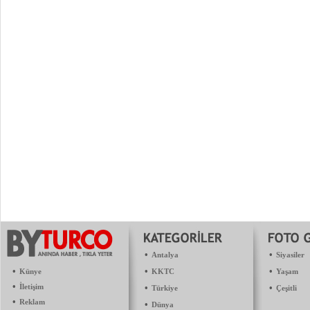
•
•
Antalya
Siyasiler
•
•
•
Künye
KKTC
Yaşam
•
İletişim
•
•
Türkiye
Çeşitli
•
Reklam
•
Dünya