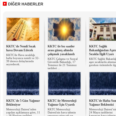
DİĞER HABERLER
KKTC'de Nemli Sıcak
KKTC'de bu saatler
KKTC Sağlık
hava Devam Edecek
arası güneş altında
Bakanlığından Aşırı
çalışmak yasaklandı
Sıcakla İlgili Uyarı
KKTC'de Hava sıcaklığı
hafta boyunca nemli ve 32-
KKTC Çalışma ve Sosyal
KKTC Sağlık Bakanlığ
39 derece dolaylarında
Güvenlik Bakanlığı, 17
aşırı sıcaklarda alınma
seyredecek.
Temmuz ile 21 Temmuz
gereken önlemlerle ilgil
tarihleri ...
KKTC'de 5 Gün Yağmur
KKTC'de Meteoroloji
KKTC'de Hafta So
Bekleniyor
Yağmur İçin Uyardı
Yağmur Beklentisi
Meteoroloji Dairesi’nden
KKTC Meteoroloji
​Meteoroloji Dairesi’n
yapılan açıklamaya göre, 11
Dairesi'nin hava tahmin
24 Mayıs tarihlerini
– 16 Haziran tarihleri ...
raporuna göre salı ve
kapsayan hava tahmin 