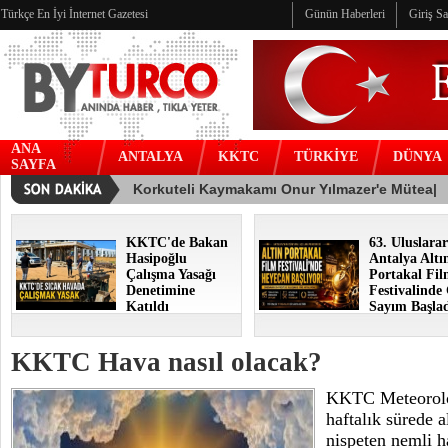
Türkçe En İyi İnternet Gazetesi
Günün Haberleri
Giriş S
ANA
ANTALYA
KKTC
TÜRKİYE
DÜNYA
SAYFA
KKTC'de Bakan
63. Uluslarar
Hasipoğlu
Antalya Altı
Çalışma Yasağı
Portakal Fi
Denetimine
Festivalinde
Katıldı
Sayım Başla
KKTC Hava nasıl olacak?
KKTC Meteoroloj
haftalık sürede a
nispeten nemli ha