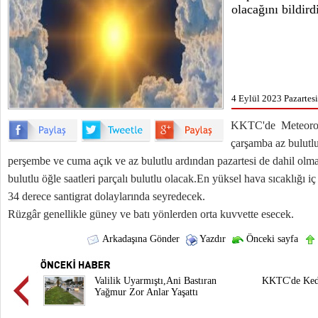
olacağını bildird
4 Eylül 2023 Pazartesi
KKTC'de Meteorolo
çarşamba az bulutlu
perşembe ve cuma açık ve az bulutlu ardından pazartesi de dahil olm
bulutlu öğle saatleri parçalı bulutlu olacak.En yüksel hava sıcaklığı i
34 derece santigrat dolaylarında seyredecek.
Rüzgâr genellikle güney ve batı yönlerden orta kuvvette esecek.
Arkadaşına Gönder
Yazdır
Önceki sayfa
Valilik Uyarmıştı,Ani Bastıran
KKTC'de Kedi
Yağmur Zor Anlar Yaşattı