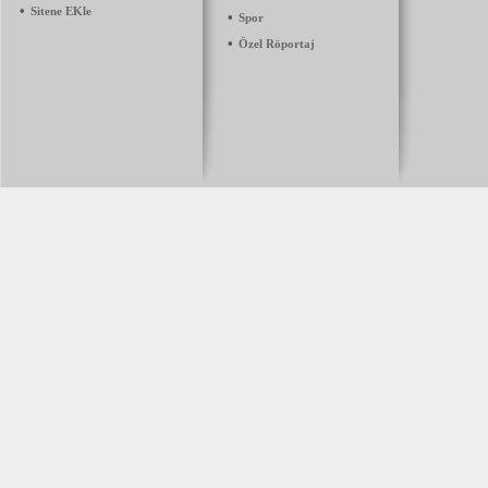
•
Sitene EKle
•
Spor
•
Özel Röportaj