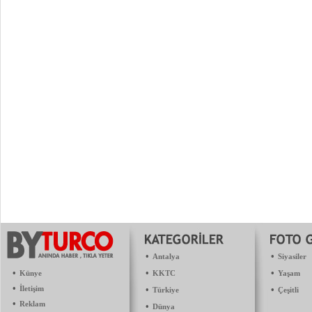
•
•
Antalya
Siyasiler
•
•
•
Künye
KKTC
Yaşam
•
İletişim
•
•
Türkiye
Çeşitli
•
Reklam
•
Dünya