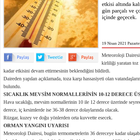
etkisi altında ka
gün parçalı ve ç
içinde geçecek.
19 Nisan 2021 Pazarte
Meteoroloji Daires
kirliliği yaratan to
kadar etkisini devam ettirmesinin beklendiğini bildirdi.
Daireden yapılan açıklamada, toza karşı hassasiyeti olan vatandaşların
bulundu.
SICAKLIK MEVSİM NORMALLERİNİN 10-12 DERECE 
Hava sıcaklığı, mevsim normallerinin 10 ile 12 derece üzerinde seyre
derece, iç kesimlerde ise 36-38 derece dolaylarında olacak.
Rüzgar, kuzey ve doğu yönlerden orta kuvvette esecek.
ORMAN YANGINI UYARISI
Meteoroloji Dairesi, bugün termometrelerin 36 dereceye kadar ulaşab