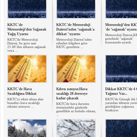
KKTC'de
KKTC'de Meteoroloji
Meteoroloji’den K
Meteoroloji'den Sağanak
Dairesi’nden ‘sağanak'a
'de ‘sağanak’ uyarıs
Yağış Uyarısı
dikkat ’ uyarısı
Meteoroloji Dairesi,
genelinde ‘sağanak’
KKTC'de Meteoroloji
​Meteoroloji Dairesi’nden
konusunda uyardı.
Dairesi, bu gece saat
edinilen bilgilere göre
21.00’den itibaren sağanak
KKTC genelinin ...
veya ...
KKTC'de Hava
Kıbrıs ısınıyor.Hava
Dikkat KKTC'de 4
Sıcaklığına Dikkat
sıcaklığı 28 dereceye
Yağmur Var...
kadar çıkacak
KKTC'yi etkisi altına alan
KKTC'de Güneşli ılık
bunaltıcı hava sıcaklığı
yarından itibaren yeri
KKTC'de hava durumu
etkisini artırıyor. ...
günlüğüne yağmura
önümüzdeki günlerde
bırakıyor.
genellikle az bulutlu olması,
...