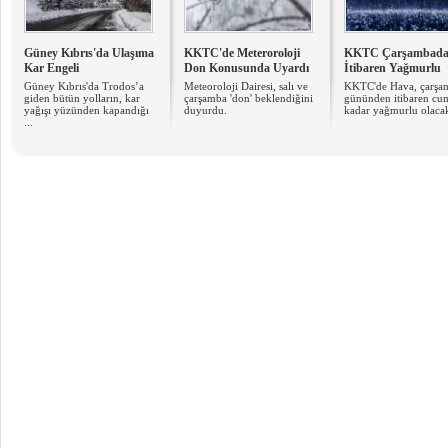
Güney Kıbrıs'da Ulaşıma
KKTC'de Meteroroloji
KKTC Çarşambad
Kar Engeli
Don Konusunda Uyardı
İtibaren Yağmurlu
Güney Kıbrıs'da Trodos’a
Meteoroloji Dairesi, salı ve
KKTC'de Hava, çarşa
giden bütün yolların, kar
çarşamba 'don' beklendiğini
gününden itibaren cu
yağışı yüzünden kapandığı
duyurdu.
kadar yağmurlu olaca
...