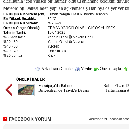
olasılığının ‘çok yüksek bir ihtimal’ olduğu anlamına geldiğini duyur
Meteoroloji Dairesi’nden yapılan açıklamada şu tabloya da yer verildi
En Düşük Nisbi Nem (2m)
Orman Yangın Olasılık İndeks Derecesi
En Yüksek Sıcaklık:
36 °C
En Düşük Nisbi Nem:
% 20 - 40
Orman Yangın Olasılığı:
ORMAN YANGIN OLASILIĞI ÇOK YÜKSEK
Tahmin Tarihi:
19.04.2021
%80'den fazla
Yangın Olasılığı Mevcut Değil
%60 - 80
Yangın Olasılığı Mevcut
%40 - 60
Yüksek
%20 - 40
Çok Yüksek
%20 den az
Kritik
Arkadaşına Gönder
Yazdır
Önceki sayfa
Muratpaşa'da Balkon
Bakan Elvan 12
Bahçeciliğinde Teşvik'e Devam
Tartışmasına A
FACEBOOK YORUM
Yorumlarınızı Facebook hesa