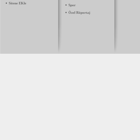
•
Sitene EKle
•
Spor
•
Özel Röportaj