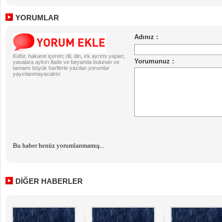
YORUMLAR
Küfür, hakaret içeren; dil, din, ırk ayrımı yapan;
yasalara aykırı ifade ve beyanda bulunan ve
tamamı büyük harflerle yazılan yorumlar
yayınlanmayacaktır.
Bu haber henüz yorumlanmamış...
DİĞER HABERLER