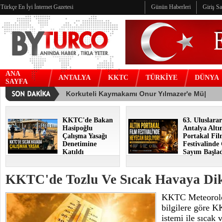
Türkçe En İyi İnternet Gazetesi
Günün Haberleri
Giriş S
ANA
ANTALYA
KKTC
TÜRKİYE
DÜNYA
SAYFA
KKTC'de Bakan
63. Uluslarar
Hasipoğlu
Antalya Altı
Çalışma Yasağı
Portakal Fi
Denetimine
Festivalinde
Katıldı
Sayım Başla
KKTC'de Tozlu Ve Sıcak Havaya Di
KKTC Meteoroloj
bilgilere göre K
istemi ile sıcak 