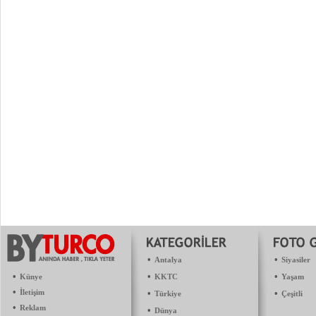
•
•
Antalya
Siyasiler
•
•
•
Künye
KKTC
Yaşam
•
İletişim
•
•
Türkiye
Çeşitli
•
Reklam
•
Dünya