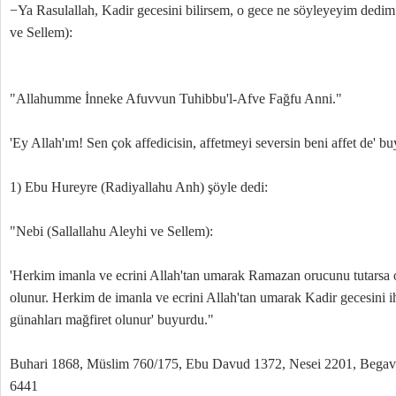
−Ya Rasulallah, Kadir gecesini bilirsem, o gece ne söyleyeyim dedim.
ve Sellem):
"Allahumme İnneke Afuvvun Tuhibbu'l-Afve Fağfu Anni."
'Ey Allah'ım! Sen çok affedicisin, affetmeyi seversin beni affet de' b
1) Ebu Hureyre (Radiyallahu Anh) şöyle dedi:
"Nebi (Sallallahu Aleyhi ve Sellem):
'Herkim imanla ve ecrini Allah'tan umarak Ramazan orucunu tutarsa 
olunur. Herkim de imanla ve ecrini Allah'tan umarak Kadir gecesini 
günahları mağfiret olunur' buyurdu."
Buhari 1868, Müslim 760/175, Ebu Davud 1372, Nesei 2201, Begavi
6441