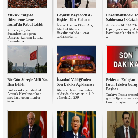
Yüksek Yargıda
Hayatını Kaybeden 43
Havalimanındaki Te
Düzenleme Genel
Kişiden 19'u Yabancı
Saldırısına 13 Gözal
Kurul'da Kabul Edildi
İçişleri Bakanı Efkan Ala,
42 kişinin öldüğü 239
İstanbul Atatürk
kişinin yaralandığı At
Yüksek yargıda
Havalimanı'ndaki terör
Havalimanı'ndaki sald
düzenlemeler içeren
saldırısında, ...
...
Danıştay Kanunu ile Bazı
Kanunlarda ...
Bir Gün Süreyle Milli Yas
İstanbul Valiliği'nden
Beklenen Erdoğan -
İlan Edildi
Son Dakika Açıklaması
Putin Telefon Görü
Başladı
Başbakanlıkça, İstanbul
Atatürk Havalimanı'ndaki
Atatürk Havalimanı'nda
saldırıda ölü sayısının 41'e
Türkiye Rusya arasınd
meydana gelen menfur
yükseldiği, 239 ...
gerginliğe son verecek
terör ...
Cumhurbaşkanı Erdoğ
...