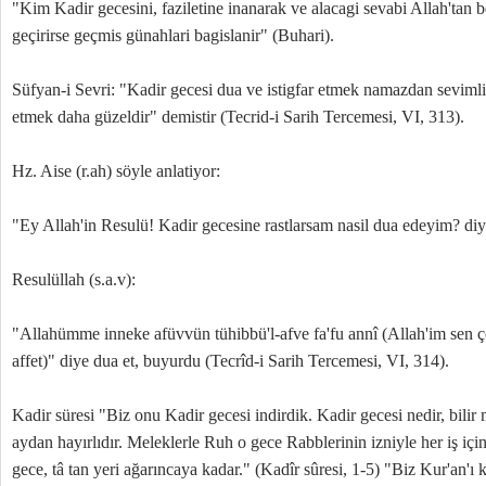
"Kim Kadir gecesini, faziletine inanarak ve alacagi sevabi Allah'tan b
geçirirse geçmis günahlari bagislanir" (Buhari).
Süfyan-i Sevri: "Kadir gecesi dua ve istigfar etmek namazdan seviml
etmek daha güzeldir" demistir (Tecrid-i Sarih Tercemesi, VI, 313).
Hz. Aise (r.ah) söyle anlatiyor:
"Ey Allah'in Resulü! Kadir gecesine rastlarsam nasil dua edeyim? di
Resulüllah (s.a.v):
"Allahümme inneke afüvvün tühibbü'l-afve fa'fu annî (Allah'im sen çok
affet)" diye dua et, buyurdu (Tecrîd-i Sarih Tercemesi, VI, 314).
Kadir süresi "Biz onu Kadir gecesi indirdik. Kadir gecesi nedir, bilir
aydan hayırlıdır. Meleklerle Ruh o gece Rabblerinin izniyle her iş için 
gece, tâ tan yeri ağarıncaya kadar." (Kadîr sûresi, 1-5) "Biz Kur'an'ı 