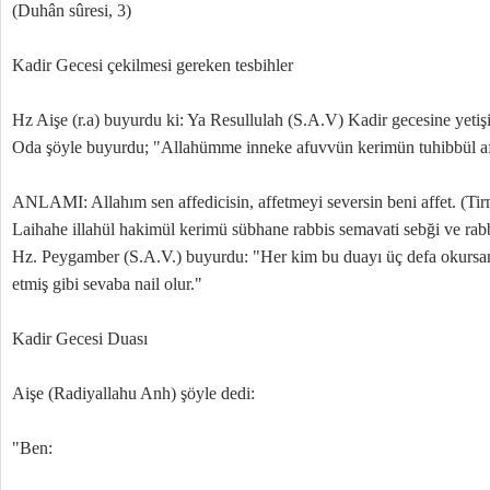
(Duhân sûresi, 3)
Kadir Gecesi çekilmesi gereken tesbihler
Hz Aişe (r.a) buyurdu ki: Ya Resullulah (S.A.V) Kadir gecesine yeti
Oda şöyle buyurdu; "Allahümme inneke afuvvün kerimün tuhibbül af
ANLAMI: Allahım sen affedicisin, affetmeyi seversin beni affet. (Tir
Laihahe illahül hakimül kerimü sübhane rabbis semavati sebği ve rabb
Hz. Peygamber (S.A.V.) buyurdu: "Her kim bu duayı üç defa okursan
etmiş gibi sevaba nail olur."
Kadir Gecesi Duası
Aişe (Radiyallahu Anh) şöyle dedi:
"Ben: