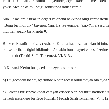
Fasilasi "râ" harfidir. Ismini ilk ayetinde geçen "kadr" kelimesinden
yoksa Medine'de mi indigi konusunda ihtilaf vardir.
Sure, insanlara Kur'an'in degeri ve önemi hakkinda bilgi vermektedir.
"Bunu biz indirdik" buyurur. Yani Hz. Peygamber (s.a.v)'in arzusu i
indirilen apaçik bir kitaptir 0.
Bir kere Resulüllah (s.a.v) Ashab-i Kirama Israilogullarindan birinin,
bin sene cihat ettigini bildirmisti. Ashabin buna hayret etmesi üzerin
indirmistir (Tecrîd-Sarîh Tercemesi, VI, 313).
a) Kur'an-i Kerim bu gecede inmeye baslamistir.
b) Bu gecedeki ibadet, içerisinde Kadir gecesi bulunmayan bin ayda ya
c) Gelecek bir seneye kadar cereyan edecek olan her türlü hadiseler Al
ile ilgili meleklere bu gece bildirilir (Tecrîdi Sarih Tercemesi, VI, 312