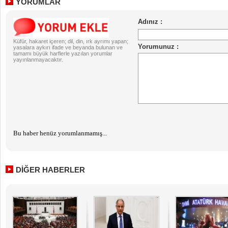
YORUMLAR
Küfür, hakaret içeren; dil, din, ırk ayrımı yapan;
yasalara aykırı ifade ve beyanda bulunan ve
tamamı büyük harflerle yazılan yorumlar
yayınlanmayacaktır.
Bu haber henüz yorumlanmamış...
DİĞER HABERLER