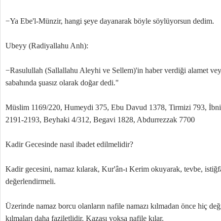
−Ya Ebe'l-Münzir, hangi şeye dayanarak böyle söylüyorsun dedim.
Ubeyy (Radiyallahu Anh):
−Rasulullah (Sallallahu Aleyhi ve Sellem)'in haber verdiği alamet ve
sabahında şuasız olarak doğar dedi."
Müslim 1169/220, Humeydi 375, Ebu Davud 1378, Tirmizi 793, İbn
2191-2193, Beyhaki 4/312, Begavi 1828, Abdurrezzak 7700
Kadir Gecesinde nasıl ibadet edilmelidir?
Kadir gecesini, namaz kılarak, Kur'ân-ı Kerim okuyarak, tevbe, istiğ
değerlendirmeli.
Üzerinde namaz borcu olanların nafile namazı kılmadan önce hiç deği
kılmaları daha faziletlidir. Kazası yoksa nafile kılar.