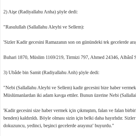
2) Aişe (Radiyallahu Anha) şöyle dedi:
"Rasulullah (Sallallahu Aleyhi ve Sellem):
'Sizler Kadir gecesini Ramazanın son on günündeki tek gecelerde ara
Buhari 1870, Müslim 1169/219, Tirmizi 797, Ahmed 24346, Albânî 
3) Ubâde bin Samit (Radiyallahu Anh) şöyle dedi:
"Nebi (Sallallahu Aleyhi ve Sellem) kadir gecesini bize haber vermek 
Müslümanlardan iki adam kavga ettiler. Bunun üzerine Nebi (Sallalla
'Kadir gecesini size haber vermek için çıkmıştım, falan ve falan birbi
benden) kaldırıldı. Böyle olması sizin için belki daha hayırlıdır. Sizl
dokuzuncu, yedinci, beşinci gecelerde arayınız' buyurdu."