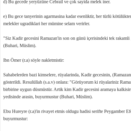
d) Bu gecede yeryüzüne Cebrail ve çok sayida melek iner.
e) Bu gece tanyerinin agarmasina kadar esenliktir, her türlü kötülükte
melekler ugradiklari her mümine selam verirler.
"Siz Kadir gecesini Ramazan'in son on günü içerisindeki tek rakamli
(Buhari, Müslim).
Ibn Ömer (r.a) söyle nakletmistir:
Sahabelerden bazi kimselere, rüyalarinda, Kadir gecesinin, (Ramazan
gösterildi. Resulüllah (s.a.v) onlara: "Görüyorum ki rüyalariniz Ra
birbirine uygun düsmüstür. Artik kim Kadir gecesini aramaya kalkisi
yedisinde arasin, buyurmustur (Buhari, Müslim).
Ebu Hureyre (r.a)'in rivayet etmis oldugu hadisi serifte Peygamber Ef
buyurmustur: