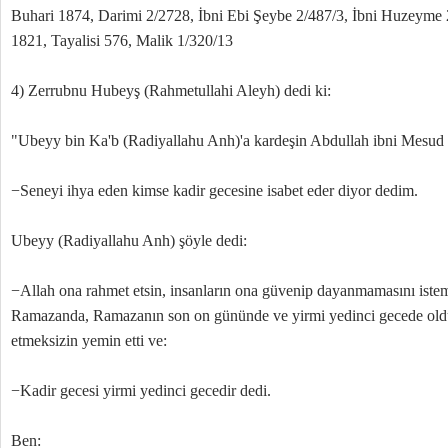
Buhari 1874, Darimi 2/2728, İbni Ebi Şeybe 2/487/3, İbni Huzeyme
1821, Tayalisi 576, Malik 1/320/13
4) Zerrubnu Hubeyş (Rahmetullahi Aleyh) dedi ki:
"Ubeyy bin Ka'b (Radiyallahu Anh)'a kardeşin Abdullah ibni Mesud
−Seneyi ihya eden kimse kadir gecesine isabet eder diyor dedim.
Ubeyy (Radiyallahu Anh) şöyle dedi:
−Allah ona rahmet etsin, insanların ona güvenip dayanmamasını istemi
Ramazanda, Ramazanın son on gününde ve yirmi yedinci gecede olduğu
etmeksizin yemin etti ve:
−Kadir gecesi yirmi yedinci gecedir dedi.
Ben: