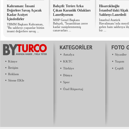
Kahraman: İnsani
Bahçeli: Teröre Arka
Hisarcıklıoğlu
Değerlere Savaş Açacak
Çıkan Karanlık Odakları
İstanbul'daki Alçak
Kadar Acziyet
Lanetliyorum
Saldırıyı Lanetledi
İçindedirler
MHP Genel Başkanı
İstanbul Atatürk
Bahçeli, "İnsanlıktan zerre
Havalimanı’nda meyd
TBMM Başkanı Kahraman,
kadar nasiplenmemiş
gelen hain saldırıya ili
"Bu saldırıyı yapanlar bütün
canavarları ...
bir ...
insani değerlere savaş ...
•
•
Antalya
Siyasiler
•
•
•
Künye
KKTC
Yaşam
•
İletişim
•
•
Türkiye
Çeşitli
•
Reklam
•
Dünya
•
Sitene EKle
•
Spor
•
Özel Röportaj