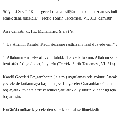
Süfyan-i Sevrî: "Kadir gecesi dua ve istiğfar etmek namazdan seviml
etmek daha güzeldir." (Tecrid-i Sarih Tercemesi, VI, 313) demistir.
Aişe demiştir ki; Hz. Muhammed (s.a.v) 'e:
"- Ey Allah'ın Rasûlü! Kadir gecesine rastlarsam nasıl dua edeyim?" d
"- Allahümme inneke afüvvün tühibbü'l-afve fa'fu annî: Allah'ım sen ço
beni affet." diye dua et, buyurdu (Tecrîd-i Sarih Tercemesi, VI, 314).
Kandil Geceleri Peygamber'in ( a.s.m ) uygulamasında yoktur. Ancak 3
çevrelerde kutlanmaya başlanmış ve bu geceler Osmanlılar dönemind
başlayarak, minarelerde kandiller yakılarak duyurulup kutlandığı içi
başlamıştır.
Kur'ân'da mübarek gecelerden şu şekilde bahsedilmektedir: