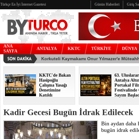
Türkçe En İyi İnternet Gazetesi
Günün Haberleri
Giriş S
ANA
ANTALYA
KKTC
TÜRKİYE
DÜNYA
SAYFA
KKTC'de Bakan
63. Uluslarar
Hasipoğlu
Antalya Altı
Çalışma Yasağı
Portakal Fi
Denetimine
Festivalinde
Katıldı
Sayım Başla
Kadir Gecesi Bugün İdrak Edilecek
Bin aydan daha h
bugün idrak edil