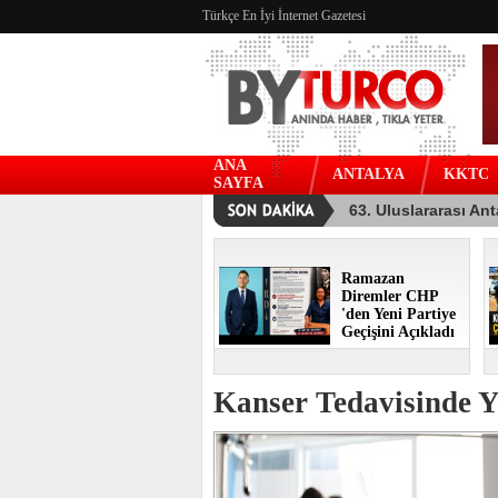
Türkçe En İyi İnternet Gazetesi
ANA
ANTALYA
KKTC
SAYFA
Ramazan
Diremler CHP
'den Yeni Partiye
Geçişini Açıkladı
Kanser Tedavisinde 