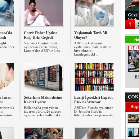
Güzel
Medy
ransa'da
Carrie Fisher Uçakta
Yaşlanmak Tarih Mi
andı
Kalp Krizi Geçirdi
Oluyor?
ağlık
Star Wars filminin ünlü
ABD’nin California
meden önce
oyuncusu Carrie Fisher,
eyaletindeki Salk Institute
 ...
Londra'dan ABD'nin Los ...
biyoteknoloji
kuruluşundaki ...
B
ÇOK
m İnsan
Şekerleme Makinelerine
Enerji İçecekleri Hepatit
or
Kalori Uyarısı
Riskini Artırıyor
nelerin sık
Hollanda'da yeni yıldan
ABD'nin Florida eyaletinde
ğum
itibaren yürürlüğe girecek
Dr Jennifer Harb'ın
melerinin
uygulamayla okullardaki ...
liderliğindeki araştırmacılar,
...