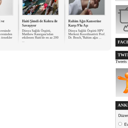
 ve
Haiti Şimdi de Kolera ile
Rahim Ağzı Kanserine
Savaşıyor
Karşı 9'lu Aşı
vresinde
Dünya Sağlık Örgütü,
Dünya Sağlık Örgütü HPV
vresinden
Matthew Kasırgası'ndan
Merkezi Koordinatörü Prof.
 örnekler
etkilenen Haiti'de en az 200
Dr. Bosch,"Rahim ağzı ...
...
FACE
TWIT
Tweets
ANK
Düzen
E