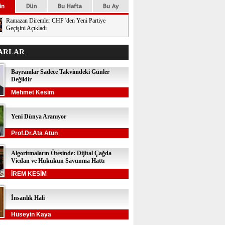
Ramazan Diremler CHP 'den Yeni Partiye
Geçişini Açıkladı
ARLAR
Bayramlar Sadece Takvimdeki Günler
Değildir
Mehmet Kesim
Yeni Dünya Aranıyor
Prof.Dr.Ata Atun
Algoritmaların Ötesinde: Dijital Çağda
Vicdan ve Hukukun Savunma Hattı
İREM KESİM
İnsanlık Hali
Hüseyin Kaya