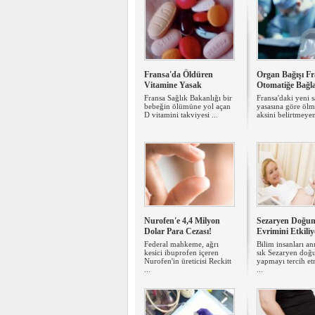
Fransa'da Öldüren
Organ Bağışı F
Vitamine Yasak
Otomatiğe Bağl
Fransa Sağlık Bakanlığı bir
Fransa'daki yeni s
bebeğin ölümüne yol açan
yasasına göre öl
D vitamini takviyesi ...
aksini belirtmeyen
Nurofen'e 4,4 Milyon
Sezaryen Doğu
Dolar Para Cezası!
Evrimini Etkiliy
Federal mahkeme, ağrı
Bilim insanları an
kesici ibuprofen içeren
sık Sezaryen do
Nurofen'in üreticisi Reckitt
yapmayı tercih et
...
...