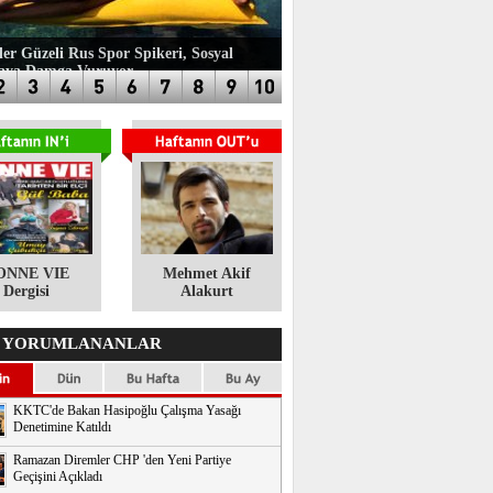
ler Güzeli Rus Spor Spikeri, Sosyal
aya Damga Vuruyor
ONNE VIE
​Mehmet Akif
Dergisi
Alakurt
 YORUMLANANLAR
KKTC'de Bakan Hasipoğlu Çalışma Yasağı
Denetimine Katıldı
Ramazan Diremler CHP 'den Yeni Partiye
Geçişini Açıkladı