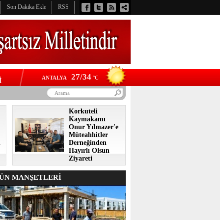
Son Dakika Ekle
RSS
27/34
ANTALYA
°C
İ
Korkuteli
Kaymakamı
Onur Yılmazer'e
Müteahhitler
i
Derneğinden
Hayırlı Olsun
Ziyareti
N MANŞETLERİ