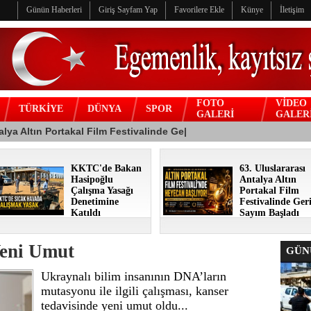
Günün Haberleri
Giriş Sayfam Yap
Favorilere Ekle
Künye
İletişim
FOTO
VİDEO
TÜRKİYE
DÜNYA
SPOR
GALERİ
GALER
KKTC'de Bakan
63. Uluslararası
Hasipoğlu
Antalya Altın
Çalışma Yasağı
Portakal Film
Denetimine
Festivalinde Ger
Katıldı
Sayım Başladı
Yeni Umut
GÜNÜ
Ukraynalı bilim insanının DNA’ların
mutasyonu ile ilgili çalışması, kanser
tedavisinde yeni umut oldu...