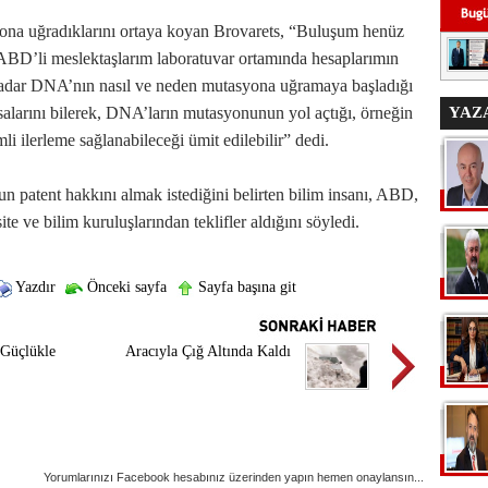
ona uğradıklarını ortaya koyan Brovarets, “Buluşum henüz
ABD’li meslektaşlarım laboratuvar ortamında hesaplarımın
adar DNA’nın nasıl ve neden mutasyona uğramaya başladığı
salarını bilerek, DNA’ların mutasyonunun yol açtığı, örneğin
YAZ
li ilerleme sağlanabileceği ümit edilebilir” dedi.
un patent hakkını almak istediğini belirten bilim insanı, ABD,
te ve bilim kuruluşlarından teklifler aldığını söyledi.
Yazdır
Önceki sayfa
Sayfa başına git
 Güçlükle
Aracıyla Çığ Altında Kaldı
Yorumlarınızı Facebook hesabınız üzerinden yapın hemen onaylansın...