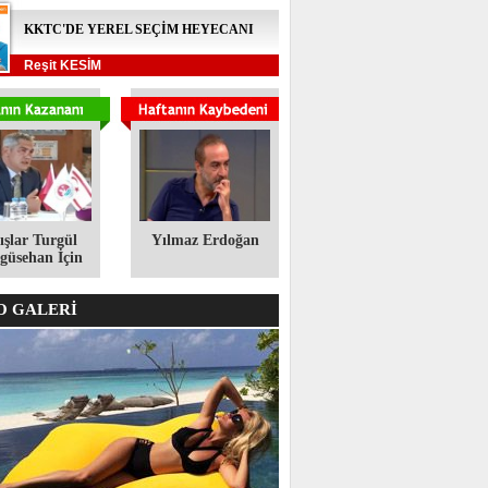
KKTC'DE YEREL SEÇİM HEYECANI
Reşit KESİM
ışlar Turgül
Yılmaz Erdoğan
üsehan İçin
 GALERİ