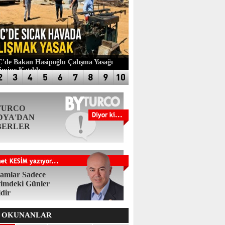
de Bakan Hasipoğlu Çalışma Yasağı
imine Katıldı
TURCO
DYA'DAN
BERLER
amlar Sadece
imdeki Günler
ldir
 OKUNANLAR