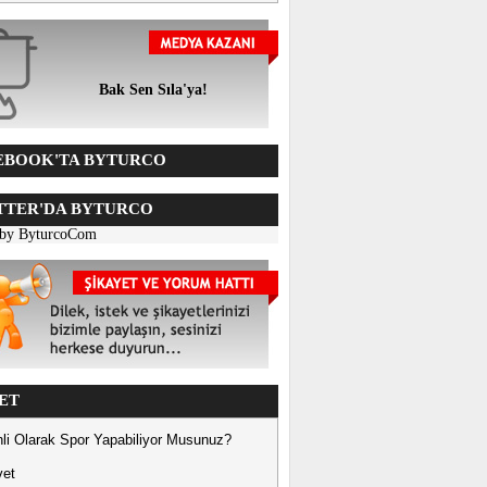
Bak Sen Sıla'ya!
BOOK'TA BYTURCO
TER'DA BYTURCO
 by ByturcoCom
ET
li Olarak Spor Yapabiliyor Musunuz?
vet