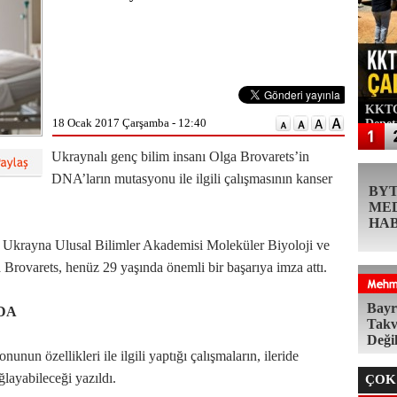
KKTC'
18 Ocak 2017 Çarşamba - 12:40
Denet
Ukraynalı genç bilim insanı Olga Brovarets’in
DNA’ların mutasyonu ile ilgili çalışmasının kanser
BY
ME
HA
, Ukrayna Ulusal Bilimler Akademisi Moleküler Biyoloji ve
 Brovarets, henüz 29 yaşında önemli bir başarıya imza attı.
Bayr
DA
Takv
Deği
nun özellikleri ile ilgili yaptığı çalışmaların, ileride
ğlayabileceği yazıldı.
ÇOK