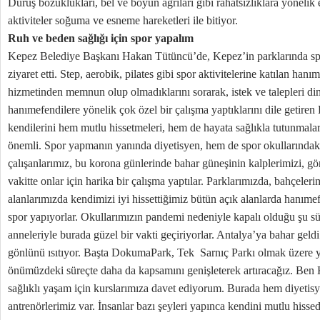
Duruş bozuklukları, bel ve boyun ağrıları gibi rahatsızlıklara yönelik 
aktiviteler soğuma ve esneme hareketleri ile bitiyor.
Ruh ve beden sağlığı için spor yapalım
Kepez Belediye Başkanı Hakan Tütüncü’de, Kepez’in parklarında sp
ziyaret etti. Step, aerobik, pilates gibi spor aktivitelerine katılan han
hizmetinden memnun olup olmadıklarını sorarak, istek ve talepleri di
hanımefendilere yönelik çok özel bir çalışma yaptıklarını dile getire
kendilerini hem mutlu hissetmeleri, hem de hayata sağlıkla tutunmal
önemli. Spor yapmanın yanında diyetisyen, hem de spor okullarındaki 
çalışanlarımız, bu korona günlerinde bahar güneşinin kalplerimizi, gö
vakitte onlar için harika bir çalışma yaptılar. Parklarımızda, bahçeleri
alanlarımızda kendimizi iyi hissettiğimiz bütün açık alanlarda hanımef
spor yapıyorlar. Okullarımızın pandemi nedeniyle kapalı olduğu şu sü
anneleriyle burada güzel bir vakti geçiriyorlar. Antalya’ya bahar geld
gönlünü ısıtıyor. Başta DokumaPark, Tek Sarnıç Parkı olmak üzere 
önümüzdeki süreçte daha da kapsamını genişleterek artıracağız. Ben 
sağlıklı yaşam için kurslarımıza davet ediyorum. Burada hem diyetisy
antrenörlerimiz var. İnsanlar bazı şeyleri yapınca kendini mutlu hissed