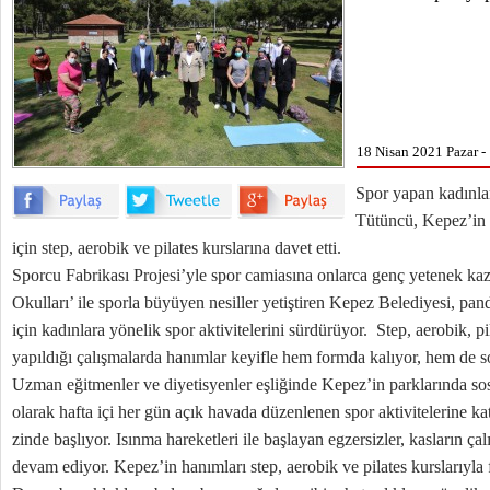
18 Nisan 2021 Pazar -
Spor yapan kadınla
Tütüncü, Kepez’in 
için step, aerobik ve pilates kurslarına davet etti.
Sporcu Fabrikası Projesi’yle spor camiasına onlarca genç yetenek ka
Okulları’ ile sporla büyüyen nesiller yetiştiren Kepez Belediyesi, pa
için kadınlara yönelik spor aktivitelerini sürdürüyor. Step, aerobik, pil
yapıldığı çalışmalarda hanımlar keyifle hem formda kalıyor, hem de 
Uzman eğitmenler ve diyetisyenler eşliğinde Kepez’in parklarında so
olarak hafta içi her gün açık havada düzenlenen spor aktivitelerine kat
zinde başlıyor. Isınma hareketleri ile başlayan egzersizler, kasların çalı
devam ediyor. Kepez’in hanımları step, aerobik ve pilates kurslarıyla 