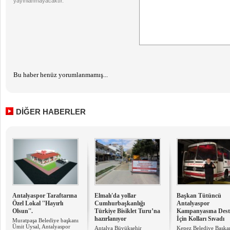
yayınlanmayacaktır.
Bu haber henüz yorumlanmamış...
DİĞER HABERLER
Antalyaspor Taraftarına
Elmalı'da yollar
Başkan Tütüncü
Özel Lokal ''Hayırlı
Cumhurbaşkanlığı
Antalyaspor
Olsun''.
Türkiye Bisiklet Turu’na
Kampanyasına Dest
hazırlanıyor
İçin Kolları Sıvadı
Muratpaşa Belediye başkanı
Ümit Uysal, Antalyaspor
Antalya Büyükşehir
Kepez Belediye Başka