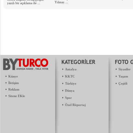
Yılmaz ...
yazılı bir açıklama ile ...
•
•
Antalya
Siyasiler
•
•
•
Künye
KKTC
Yaşam
•
İletişim
•
•
Türkiye
Çeşitli
•
Reklam
•
Dünya
•
Sitene EKle
•
Spor
•
Özel Röportaj