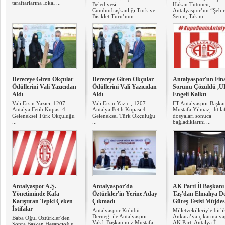
taraftarlarına lokal ...
Belediyesi
Hakan Tütüncü,
Cumhurbaşkanlığı Türkiye
Antalyaspor’un “Şehir
Bisiklet Turu’nun ...
Senin, Takım ...
Dereceye Giren Okçular
Dereceye Giren Okçular
Antalyaspor'un Fin
Ödüllerini Vali Yazıcıdan
Ödüllerini Vali Yazıcıdan
Sorunu Çözüldü ,
Aldı
Aldı
Engeli Kalktı
Vali Ersin Yazıcı, 1207
Vali Ersin Yazıcı, 1207
FT Antalyaspor Başka
Antalya Fetih Kupası 4.
Antalya Fetih Kupası 4.
Mustafa Yılmaz, ihtilaf
Geleneksel Türk Okçuluğu
Geleneksel Türk Okçuluğu
dosyaları sonuca
...
...
bağladıklarını ...
Antalyaspor A.Ş.
Antalyaspor'da
AK Parti İl Başkanı
Yönetiminde Kafa
Öztürkler'in Yerine Aday
Taş'dan Elmalıya D
Karıştıran Tepki Çeken
Çıkmadı
Güreş Tesisi Müjdes
İstifalar
Antalyaspor Kulübü
Milletvekilleriyle birli
Derneği ile Antalyaspor
Ankara’ya çıkarma y
Baba Oğul Öztürkler'den
Vakfı Başkanımız Mustafa
AK Parti Antalya İl ...
Sonra Başkan Hesapçıoğlu