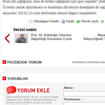
Hem ruh sağlığımız, hem de beden sağlığımız için spor yapalım” ded
Ücretsiz olarak düzenlenen ve hanımlara diyetisyen desteğinin de sağ
isteyenler 326 62 23 nolu telefondan detaylı bilgiye ulaşabilirler.
Arkadaşına Gönder
Yazdır
Önceki sayfa
Prof. Dr. Külahoğlu Teknoloji
Murat
Bağımlılığı Konusunda Uyardı
Bahçeciliğinde
FACEBOOK YORUM
Yorumlarınızı Facebook hesa
YORUMLAR
Küfür, hakaret içeren; dil, din, ırk ayrımı yapan;
yasalara aykırı ifade ve beyanda bulunan ve
tamamı büyük harflerle yazılan yorumlar