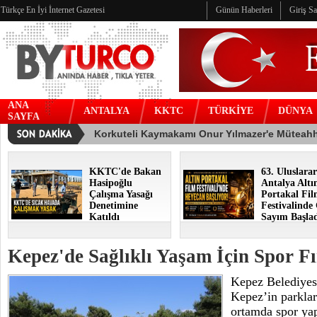
Türkçe En İyi İnternet Gazetesi
Günün Haberleri
Giriş S
ANA
ANTALYA
KKTC
TÜRKİYE
DÜNYA
SAYFA
KKTC'de Bakan
63. Uluslarar
Hasipoğlu
Antalya Altı
Çalışma Yasağı
Portakal Fi
Denetimine
Festivalinde
Katıldı
Sayım Başla
Kepez'de Sağlıklı Yaşam İçin Spor Fı
Kepez Belediyes
Kepez’in parklar
ortamda spor ya