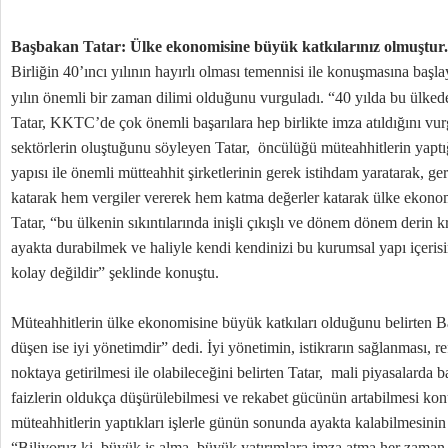
Başbakan Tatar: Ülke ekonomisine büyük katkılarınız olmuştur. 
Birliğin 40’ıncı yılının hayırlı olması temennisi ile konuşmasına ba
yılın önemli bir zaman dilimi olduğunu vurguladı. “40 yılda bu ülked
Tatar, KKTC’de çok önemli başarılara hep birlikte imza atıldığını vu
sektörlerin oluştuğunu söyleyen Tatar, öncülüğü müteahhitlerin yaptı
yapısı ile önemli mütteahhit şirketlerinin gerek istihdam yaratarak, g
katarak hem vergiler vererek hem katma değerler katarak ülke ekonom
Tatar, “bu ülkenin sıkıntılarında inişli çıkışlı ve dönem dönem derin 
ayakta durabilmek ve haliyle kendi kendinizi bu kurumsal yapı içerisi
kolay değildir” şeklinde konuştu.
Müteahhitlerin ülke ekonomisine büyük katkıları olduğunu belirten B
düşen ise iyi yönetimdir” dedi. İyi yönetimin, istikrarın sağlanması, re
noktaya getirilmesi ile olabileceğini belirten Tatar, mali piyasalarda 
faizlerin oldukça düşürülebilmesi ve rekabet gücünün artabilmesi k
müteahhitlerin yaptıkları işlerle günün sonunda ayakta kalabilmesinin
“Biliyoruz ki, büyük iş alma, büyük yatırımlara imza atma her zaman 