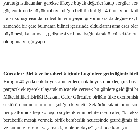
yarattığı istihdamlar, gerekse ülkeye büyük değerler katıp vergiler ve
güçlendirmede büyük rol oynadığını belirtip birliğin 40’ıncı yılını kut
Tatar konuşmasında müteahhitlerin yaşadığı sorunlara da değinerek, 
zamanda bir çare bulmanın bilinci içerisinde olduklarını ama esas 
büyümesi, kalkınması, gelişmesi ve buna bağlı olarak öncü sektörlerd
olduğuna vurgu yaptı.
Gürcafer: Birlik ve beraberlik içinde bugünlere getirdiğimiz bir
Birliğin 40 yılda çok büyük alın terileri, çok büyük emekler, çok büyük
parçacık ekleyerek ulayarak mücadele vererek bu günlere geldiğini be
Müteahhitleri Birliği Başkanı Cafer Gürcafer, birliğin ülke ekonomis
sektörün bunun onurunu taşıdığını kaydetti. Sektörün sıkıntılarını, so
her platformda hep konuşup söylediklerini belirten Gürcafer, “bu akş
beraberlik mesajı vermek, birlik beraberlik neticesinde getirdiğimiz bi
ve bunun gururunu yaşamak için bir aradayız” şeklinde konuştu.