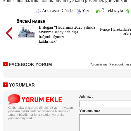
konusunda hazırlıklı olarak büyümeye katkı göstermek görevinizdir” 
Arkadaşına Gönder
Yazdır
Önceki sayfa
Erdoğan “Hedefimiz 2023 yılında
Pençe Harekatları'
savunma sanayinde dışa
etkis
bağımlılığımızı tamamen
kaldırmak”
FACEBOOK YORUM
Yorumlarınızı Facebook hesa
YORUMLAR
Küfür, hakaret içeren; dil, din, ırk ayrımı yapan;
yasalara aykırı ifade ve beyanda bulunan ve
tamamı büyük harflerle yazılan yorumlar
yayınlanmayacaktır.