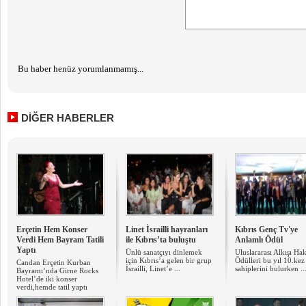
Bu haber henüz yorumlanmamış...
DİĞER HABERLER
Erçetin Hem Konser
Linet İsrailli hayranları
Kıbrıs Genç Tv'ye
Verdi Hem Bayram Tatili
ile Kıbrıs’ta buluştu
Anlamlı Ödül
Yaptı
Ünlü sanatçıyı dinlemek
Uluslararası Alkışı Ha
için Kıbrıs’a gelen bir grup
Ödülleri bu yıl 10.kez
Candan Erçetin Kurban
İsrailli, Linet’e ...
sahiplerini bulurken ..
Bayramı’nda Girne Rocks
Hotel’de iki konser
verdi,hemde tatil yaptı