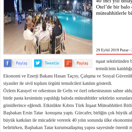
40’ıncı yılı dol
Otel’de bir balo
müteahhitlerle bi
29 Eylül 2019 Pazar -
nşaat sektöründen 
temsilcinin katıldı
Ekonomi ve Enerji Bakanı Hasan Taçoy, Çalışma ve Sosyal Güvenlik
siyasiler ile sivil toplum örgütü temsilcileri katılım gösterdi.
Özlem Karayel ve orkestrası ile Gelis ve özel orkestrasının sahne aldığ
birde pasta kesiminin yapıldığı baloda müteahhitler sektörün sorunlar
gönüllerince eğlendi. Etkinlikte Kıbrıs Türk İnşaat Müteahhitleri Birl
Başbakan Ersin Tatar konuşma yaptı. Gürcafer, birliğin çok büyük al
büyük katkıları ile mücadele vererek 40 yılın sonunda ülke ekonomis
belirtirken, Başbakan Tatar kurumsallaşmış yapısı sayesinde önemli mü