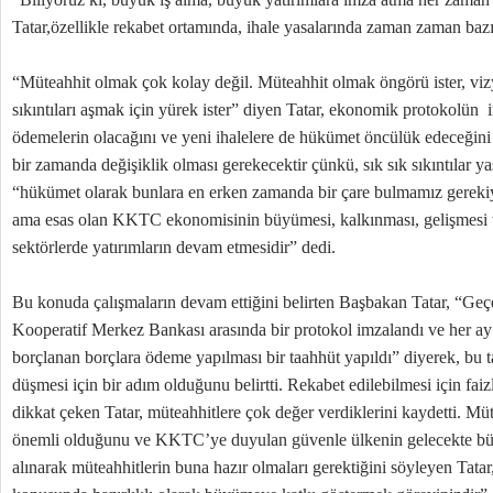
Tatar,özellikle rekabet ortamında, ihale yasalarında zaman zaman bazı
“Müteahhit olmak çok kolay değil. Müteahhit olmak öngörü ister, vizy
sıkıntıları aşmak için yürek ister” diyen Tatar, ekonomik protokolün
ödemelerin olacağını ve yeni ihalelere de hükümet öncülük edeceğini 
bir zamanda değişiklik olması gerekecektir çünkü, sık sık sıkıntılar ya
“hükümet olarak bunlara en erken zamanda bir çare bulmamız gerekiyo
ama esas olan KKTC ekonomisinin büyümesi, kalkınması, gelişmesi 
sektörlerde yatırımların devam etmesidir” dedi.
Bu konuda çalışmaların devam ettiğini belirten Başbakan Tatar, “Ge
Kooperatif Merkez Bankası arasında bir protokol imzalandı ve her ay
borçlanan borçlara ödeme yapılması bir taahhüt yapıldı” diyerek, bu t
düşmesi için bir adım olduğunu belirtti. Rekabet edilebilmesi için faiz
dikkat çeken Tatar, müteahhitlere çok değer verdiklerini kaydetti. Mü
önemli olduğunu ve KKTC’ye duyulan güvenle ülkenin gelecekte büy
alınarak müteahhitlerin buna hazır olmaları gerektiğini söyleyen Tatar,