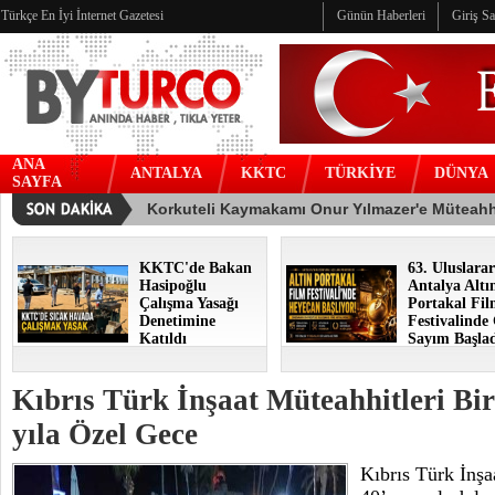
Türkçe En İyi İnternet Gazetesi
Günün Haberleri
Giriş S
ANA
ANTALYA
KKTC
TÜRKİYE
DÜNYA
SAYFA
KKTC'de Bakan
63. Uluslarar
Hasipoğlu
Antalya Altı
Çalışma Yasağı
Portakal Fi
Denetimine
Festivalinde
Katıldı
Sayım Başla
Kıbrıs Türk İnşaat Müteahhitleri Bir
yıla Özel Gece
Kıbrıs Türk İnşa