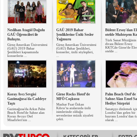
Neslihan Atagül Doğulu
GAÜ 2019 Bahar
Bülent Ersoy'dan E
GAÜ Öğrencileri ile
Şenliklerine Ünlü Sesler
otelde Muhteşem Ko
Buluştu.
Yağmuru
Türk Sanat Müziğinin
divası Bülent Ersoy
Girne Amerikan Üniversitesi
Girne Amerikan Üniversitesi
KKTCde Girne'de Ele
(GAÜ) 2019 Bahar
(GAÜ) Bahar Şenlikleri,
otelde ...
Şenlikleri kapsamında
konserler, ünlü söyleşileri,
konserlerin ...
...
Koray Avcı Sevgisi
Girne Rocks Hotel’de
Palm Beach Otel’de
Gazimağusa'da Caddeye
MFÖ Coşkusu
Sahne Alan Emel Sa
Taştı
Hediye Sürprizi
Mazhar Fuat Özkan
Kıbrıs’ta aralarında ünlü
Gazimağusa'da Arkın Palm
Sanatçıyı dinlemek içi
isimlerinde olduğu
Beach Hotel'de Sahne alan
Londra’dan gelen bir
sevenlerine müzik ziyafeti
Koray Avcıyı Otel
hayranı Londra’dan ö
çekti.
Misafirleri'nin ...
olarak ...