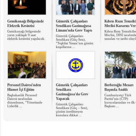
Gemikonağı Bölgesinde
Gümrük Çalışanları
Kıbrıs Rum Temsilci
Elektrik Kesintisi
Sendikası Gazimağusa
Meclisi Kararını Ver
Limanı'nda Grev Yaptı
Gemikonağı bölgesinde
Kıbrıs Rum Temsilcile
yarın yaklaşık 9 saat
Meclisi, DİSİ tarafınd
Gümrük Çalışanları
elektrik kesintisi yapılacak.
sunulan ve tarihi olayla
Sendikası (Güç-Sen),
“Teşkilat Yasası’nın günün
koşullarına ...
Personel Dairesi'nden
Gümrük Çalışanları
Berberoğlu Mezarı
Hizmet İçi Eğitim
Sendikası
Başında Anıldı
Gazimağusa'da Grev
Başbakanlık Personel
Cumhuriyetçi Türk
Yapacak
Dairesi tarafından
Partisi’nin (CTP)
düzenlenen, “Yönetimde
kurucularından ve ilk
Gümrük Çalışanları
Liderlik ...
Başkanı ...
Sendikası (Güç – Sen),
çözüm üretilmeyen
konulara dikkat ...