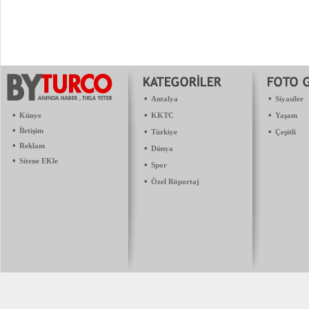
•
•
Antalya
Siyasiler
•
•
•
Künye
KKTC
Yaşam
•
İletişim
•
•
Türkiye
Çeşitli
•
Reklam
•
Dünya
•
Sitene EKle
•
Spor
•
Özel Röportaj