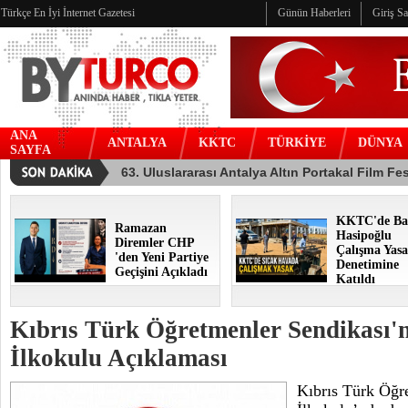
Türkçe En İyi İnternet Gazetesi
Günün Haberleri
Giriş S
ANA
ANTALYA
KKTC
TÜRKİYE
DÜNYA
SAYFA
KKTC'de Ba
Ramazan
Hasipoğlu
Diremler CHP
Çalışma Yasa
'den Yeni Partiye
Denetimine
Geçişini Açıkladı
Katıldı
Kıbrıs Türk Öğretmenler Sendikası'
İlkokulu Açıklaması
Kıbrıs Türk Öğr