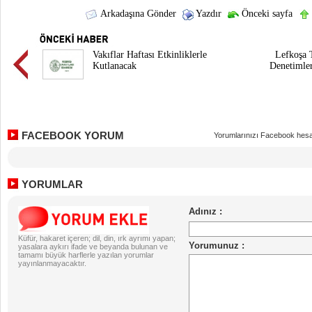
Arkadaşına Gönder
Yazdır
Önceki sayfa
Vakıflar Haftası Etkinliklerle
Lefkoşa 
Kutlanacak
Denetimle
FACEBOOK YORUM
Yorumlarınızı Facebook hesa
YORUMLAR
Küfür, hakaret içeren; dil, din, ırk ayrımı yapan;
yasalara aykırı ifade ve beyanda bulunan ve
tamamı büyük harflerle yazılan yorumlar
yayınlanmayacaktır.