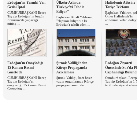
Erdoğan’ın Yarınki Van
Ülkeler Aslında
Halisdemir Ailesine
Gezisi İptal
Türkiye’yi Tehdit
Taziye Telefonu
Ediyor"
CUMHURBAŞKANI Recep
Başbakan Yıldırım, şeh
Tayyip Erdoğan’ın bugün
Ömer Halisdemir'in
Başbakan Binali Yıldırım,
Erzurum’da yapacağı
annesinin vefatı dolayı
"Hepimiz biliyoruz ki
miting ...
...
Erdoğan'ı tehdit eden ...
Erdoğan'ın Onayladığı
Şırnak Valiliği'nden
Erdoğan Ziyareti
15 Kanun Resmi
Kürtçe Propaganda
Öncesinde Sur'da 
Gazete'de
Açıklaması
Cephaneliği Bulun
CUMHURBAŞKANI Recep
Şırnak Valiliği, bazı basın
Cumhurbaşkanı Recep
Tayyip Erdoğan'ın
yayın organlarında Kürtçe
Tayyip Erdoğan’ın 1 
onayladığı 15 kanun Resmi
propagandanın ilde ...
tarihinde ziyaret edeceğ
Gazete'nin ...