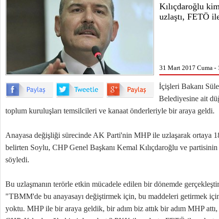
Kılıçdaroğlu kim
uzlaştı, FETÖ ile
31 Mart 2017 Cuma - 
İçişleri Bakanı Sü
Belediyesine ait dü
toplum kuruluşları temsilcileri ve kanaat önderleriyle bir araya geldi.
Anayasa değişliği sürecinde AK Parti'nin MHP ile uzlaşarak ortaya 18 
belirten Soylu, CHP Genel Başkanı Kemal Kılıçdaroğlu ve partisinin
söyledi.
Bu uzlaşmanın terörle etkin mücadele edilen bir dönemde gerçekleştir
"TBMM'de bu anayasayı değiştirmek için, bu maddeleri getirmek içi
yoktu. MHP ile bir araya geldik, bir adım biz attık bir adım MHP attı,