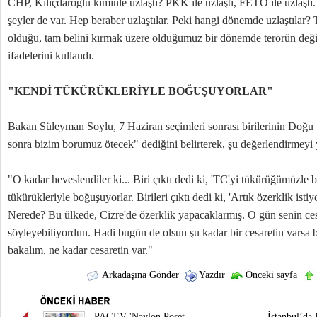
CHP, Kılıçdaroğlu kiminle uzlaştı? PKK ile uzlaştı, FETÖ ile uzlaşt
şeyler de var. Hep beraber uzlaştılar. Peki hangi dönemde uzlaştılar?
olduğu, tam belini kırmak üzere olduğumuz bir dönemde terörün değir
ifadelerini kullandı.
"KENDİ TÜKÜRÜKLERİYLE BOĞUŞUYORLAR"
Bakan Süleyman Soylu, 7 Haziran seçimleri sonrası birilerinin Do
sonra bizim borumuz ötecek" dediğini belirterek, şu değerlendirmeyi 
"O kadar heveslendiler ki... Biri çıktı dedi ki, 'TC'yi tükürüğümüzle 
tükürükleriyle boğuşuyorlar. Birileri çıktı dedi ki, 'Artık özerklik ist
Nerede? Bu ülkede, Cizre'de özerklik yapacaklarmış. O gün senin cesa
söyleyebiliyordun. Hadi bugün de olsun şu kadar bir cesaretin varsa b
bakalım, ne kadar cesaretin var."
Arkadaşına Gönder
Yazdır
Önceki sayfa
PAGEV 'Naylon Poşet
İstanbul’da