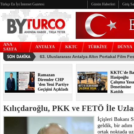
Türkçe En İyi İnternet Gazetesi
Günün Haberleri
Giriş S
ANA
ANTALYA
KKTC
TÜRKİYE
DÜNYA
SAYFA
KKTC'de Ba
Ramazan
Hasipoğlu
Diremler CHP
Çalışma Yasa
'den Yeni Partiye
Denetimine
Geçişini Açıkladı
Katıldı
Kılıçdaroğlu, PKK ve FETÖ İle Uzla
İçişleri Bakanı 
geldik, bir adım 
ortak noktada uz