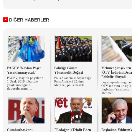
DİĞER HABERLER
PAGEV 'Naylon Poşet
Polisliğe Girişte
Mehmet Şimşek'ten
Yasaklanmayacak'
Yönetmelik Değişti
'ÖTV İndirimi Dev
Edebilir' Sinyali
PAGEV, Naylon poşetlerin
Polis Akademisi Başkanlığı
1 Ocak 2018 itibariyle
Polis Amirleri Eğitimi
Beyaz eşyada uygulan
yasaklanacağının
Merkezi, polis meslek ...
ÖTV indirimi ile ilgili
duyurulmasının ...
Başbakan Yardımcısı
Mehmet ...
Cumhurbaşkanı
"Erdoğan’ı Tehdit Eden
Başbakan Yıldırım'