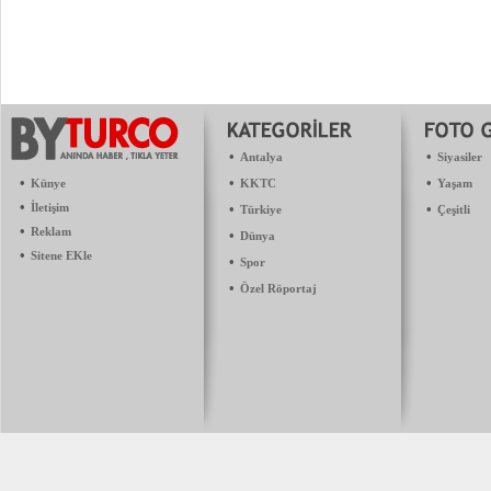
•
•
Antalya
Siyasiler
•
•
•
Künye
KKTC
Yaşam
•
İletişim
•
•
Türkiye
Çeşitli
•
Reklam
•
Dünya
•
Sitene EKle
•
Spor
•
Özel Röportaj