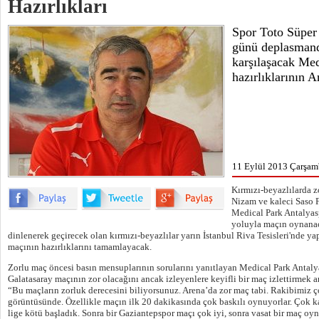
Hazırlıkları
Spor Toto Süper
günü deplasmand
karşılaşacak Med
hazırlıklarının 
11 Eylül 2013 Çarşam
Kırmızı-beyazlılarda 
Nizam ve kaleci Saso F
Medical Park Antalyas
yoluyla maçın oynanac
dinlenerek geçirecek olan kırmızı-beyazlılar yarın İstanbul Riva Tesisleri'nde y
maçının hazırlıklarını tamamlayacak.
Zorlu maç öncesi basın mensuplarının sorularını yanıtlayan Medical Park Antal
Galatasaray maçının zor olacağını ancak izleyenlere keyifli bir maç izlettirmek a
“Bu maçların zorluk derecesini biliyorsunuz. Arena’da zor maç tabi. Rakibimiz
görüntüsünde. Özellikle maçın ilk 20 dakikasında çok baskılı oynuyorlar. Çok kal
lige kötü başladık. Sonra bir Gaziantepspor maçı çok iyi, sonra vasat bir maç oyn