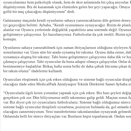
oyuncularımız hem psikolojik olarak, hem de skor anlamında bir çıkış arıyorlar. 
düşünüyorum. Biz de kazanmak için elimizden gelen her şeyi yapacağız. Ortaya b
gollü bir maç çıkacağını düşünüyorum” dedi.
Galatasaray maçında kendi oyunlarını sahaya yansıtacaklarını dile getiren deney
iyi geçeceğini belirtti. Aybaba, “Kendi oyunumuzu oynayacağız. Bizim de planlar
alanlar var. Oyuncu yerlerinde değişiklik yapabiliriz ama sistemde değil. Oyunun
geliştirmeye çalışıyoruz. İyi hazırlanıyoruz. Futbolcular da çok istekli. Bizim iç
konuştu.
Oyunlarını sahaya yansıtabilmek için zaman ihtiyaçlarının olduğunu söyleyen
sorunlarımız var. Uzun süre bir arada oynamış bir takımız. Oyunu daha enine, d
oynamaya alışmış bir takımız. Tabi bunu geliştirmeye çalışıyoruz daha dik ve hı
çıkmaya çalışıyoruz. Tabi oyuncular da buna adapte olmaya çalışıyorlar. Onlar
benimsemeye başladılar. Birkaç hafta sonra belki de daha çabuk hücuma çıkan da
bir takım oluruz” ifadelerini kullandı.
Oyuncuları eleştirmek için çok erken olduğunu ve sisteme bağlı oyuncular disipli
olacağını ifade eden MedicalPark Antalyaspor Teknik Direktörü Samet Aybaba söz
“Oyuncularla ilgili kesin yorumlar yapmak için çok erken. Biz bazı şeyleri deği
gerçekten çok zor. Dün biliyorsunuz milli takımımız galip geldi. Maçtan sonra A
var. Biz diyor çok iyi oyuncularız futbolcularız. Sisteme bağlı olduğumuz sürece
sisteme bağlı oyuncular disiplinli oynarlarsa, pozisyon bulmada da, gol atmada 
olacağını zannetmiyorum. Yeni transferlerimiz takımlarından oynayarak gelmedi.
Onlarında belli bir sürece ihtiyaçları var. Bunların hepsi toparlanacak. Ondan son