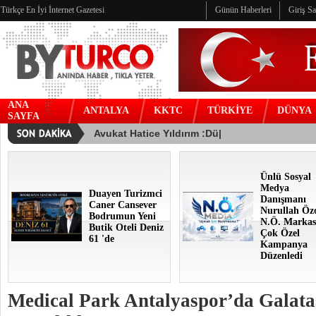
Türkçe En İyi İnternet Gazetesi
Günün Haberleri
Giriş S
ANA
ANTALYA
KKTC
TÜRKİYE
DÜNYA
SAYFA
Ünlü Sosyal
Medya
Duayen Turizmci
Danışmanı
Caner Cansever
Nurullah Öz
Bodrumun Yeni
N.Ö. Markas
Butik Oteli Deniz
Çok Özel
61 'de
Kampanya
Düzenledi
Medical Park Antalyaspor’da Galat