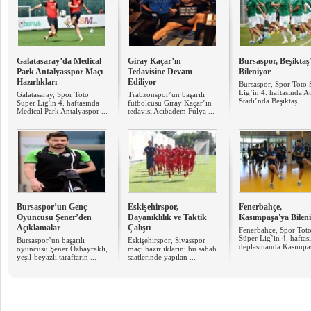
Galatasaray’da Medical
Giray Kaçar’ın
Bursaspor, Beşiktaş
Park Antalyasspor Maçı
Tedavisine Devam
Bileniyor
Hazırlıkları
Ediliyor
Bursaspor, Spor Toto 
Lig’in 4. haftasında A
Galatasaray, Spor Toto
Trabzonspor’un başarılı
Stadı’nda Beşiktaş ...
Süper Lig'in 4. haftasında
futbolcusu Giray Kaçar’ın
Medical Park Antalyaspor ...
tedavisi Acıbadem Fulya ...
Bursaspor’un Genç
Eskişehirspor,
Fenerbahçe,
Oyuncusu Şener’den
Dayanıklılık ve Taktik
Kasımpaşa'ya Bilen
Açıklamalar
Çalıştı
Fenerbahçe, Spor Tot
Süper Lig’in 4. haftas
Bursaspor’un başarılı
Eskişehirspor, Sivasspor
deplasmanda Kasımpaş
oyuncusu Şener Özbayraklı,
maçı hazırlıklarını bu sabah
yeşil-beyazlı taraftarın ...
saatlerinde yapılan ...