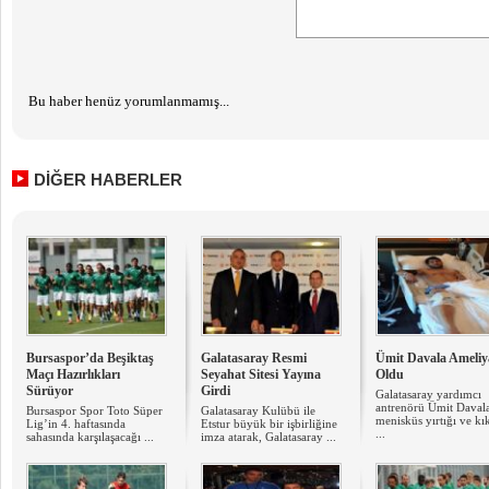
Bu haber henüz yorumlanmamış...
DİĞER HABERLER
Bursaspor’da Beşiktaş
Galatasaray Resmi
Ümit Davala Ameliy
Maçı Hazırlıkları
Seyahat Sitesi Yayına
Oldu
Sürüyor
Girdi
Galatasaray yardımcı
antrenörü Ümit Daval
Bursaspor Spor Toto Süper
Galatasaray Kulübü ile
menisküs yırtığı ve kı
Lig’in 4. haftasında
Etstur büyük bir işbirliğine
...
sahasında karşılaşacağı ...
imza atarak, Galatasaray ...