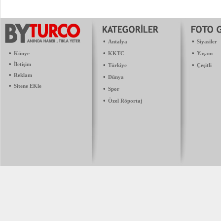
•
•
Antalya
Siyasiler
•
•
•
Künye
KKTC
Yaşam
•
İletişim
•
•
Türkiye
Çeşitli
•
Reklam
•
Dünya
•
Sitene EKle
•
Spor
•
Özel Röportaj