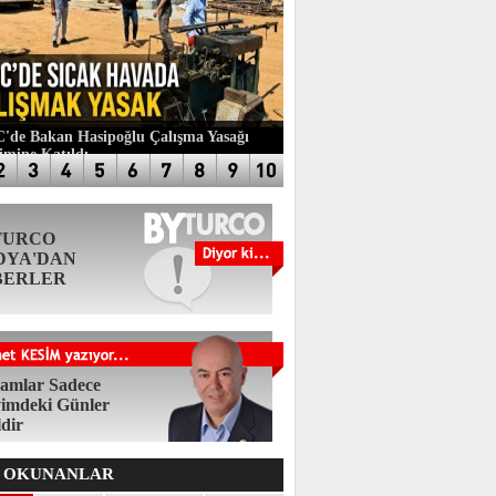
de Bakan Hasipoğlu Çalışma Yasağı
imine Katıldı
TURCO
DYA'DAN
BERLER
amlar Sadece
imdeki Günler
ldir
 OKUNANLAR