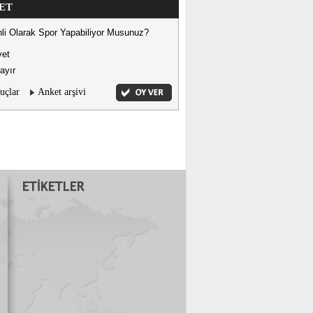
ET
li Olarak Spor Yapabiliyor Musunuz?
vet
ayır
uçlar
Anket arşivi