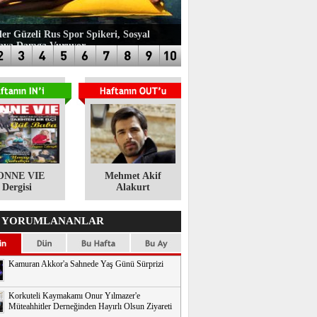
ler Güzeli Rus Spor Spikeri, Sosyal
aya Damga Vuruyor
ONNE VIE
​Mehmet Akif
Dergisi
Alakurt
 YORUMLANANLAR
Kamuran Akkor'a Sahnede Yaş Günü Sürprizi
Korkuteli Kaymakamı Onur Yılmazer'e
Müteahhitler Derneğinden Hayırlı Olsun Ziyareti