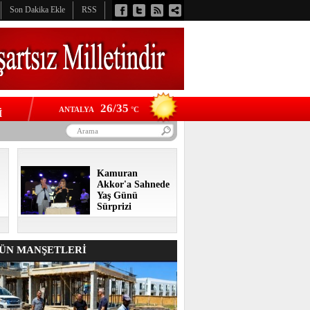
Son Dakika Ekle
RSS
26/35
ANTALYA
°C
İ
Kamuran
Akkor'a Sahnede
Yaş Günü
Sürprizi
N MANŞETLERİ