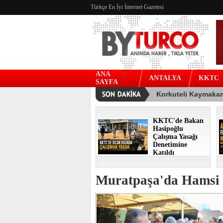
Türkçe En İyi İnternet Gazetesi
ANA
ANTALYA
KKTC
SAYFA
KKTC'de Bakan
Hasipoğlu
Çalışma Yasağı
Denetimine
Katıldı
Muratpaşa'da Hamsi 