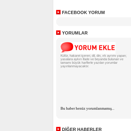
FACEBOOK YORUM
YORUMLAR
Küfür, hakaret içeren; dil, din, ırk ayrımı yapan;
yasalara aykırı ifade ve beyanda bulunan ve
tamamı büyük harflerle yazılan yorumlar
yayınlanmayacaktır.
Bu haber henüz yorumlanmamış...
DİĞER HABERLER