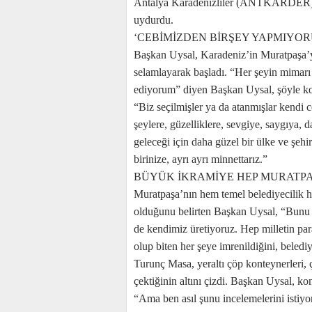
Antalya Karadenizliler (ANTKARDER) 
uydurdu.
‘CEBİMİZDEN BİRŞEY YAPMIYOR
Başkan Uysal, Karadeniz’in Muratpaşa’y
selamlayarak başladı. “Her şeyin mimarı 
ediyorum” diyen Başkan Uysal, şöyle k
“Biz seçilmişler ya da atanmışlar kendi c
şeylere, güzelliklere, sevgiye, saygıya, 
geleceği için daha güzel bir ülke ve şeh
birinize, ayrı ayrı minnettarız.”
BÜYÜK İKRAMİYE HEP MURATP
Muratpaşa’nın hem temel belediyecilik h
olduğunu belirten Başkan Uysal, “Bunu 
de kendimiz üretiyoruz. Hep milletin par
olup biten her şeye imrenildiğini, beledi
Turunç Masa, yeraltı çöp konteynerleri, 
çektiğinin altını çizdi. Başkan Uysal, k
“Ama ben asıl şunu incelemelerini istiyo