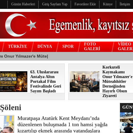
Günün Haberleri
Giriş Sayfam Yap
Favorilere Ekle
Künye
İletişim
FOTO
VİDEO
TÜRKİYE
DÜNYA
SPOR
GALERİ
GALER
Korkuteli
63. Uluslararası
Kaymakamı
Antalya Altın
Onur Yılmazer'e
Portakal Film
Müteahhitler
Festivalinde Geri
Derneğinden
Sayım Başladı
Hayırlı Olsun
Ziyareti
Şöleni
GÜNÜ
Muratpaşa Atatürk Kent Meydanı’nda
düzenlenen buluşmada 1 ton hamsi yağda
kızartılıp ekmek arasında vatandaşlara