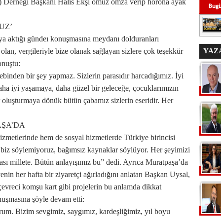
Derneği Başkanı Halis Ekşi omuz omza verip horona ayak
UZ’
a aktığı gündeı konuşmasına meydanı dolduranları
olan, vergileriyle bize olanak sağlayan sizlere çok teşekkür
YAZ
onuştu:
ebinden bir şey yapmaz. Sizlerin parasıdır harcadığımız. İyi
daha iyi yaşamaya, daha güzel bir geleceğe, çocuklarımızın
ir oluşturmaya dönük bütün çabamız sizlerin eseridir. Her
AŞA’DA
izmetlerinde hem de sosyal hizmetlerde Türkiye birincisi
biz söylemiyoruz, bağımsız kaynaklar söylüyor. Her şeyimizi
ası millete. Bütün anlayışımız bu” dedi. Ayrıca Muratpaşa’da
yenin her hafta bir ziyaretçi ağırladığını anlatan Başkan Uysal,
çevreci komşu kart gibi projelerin bu anlamda dikkat
onuşmasına şöyle devam etti:
rum. Bizim sevgimiz, saygımız, kardeşliğimiz, yıl boyu