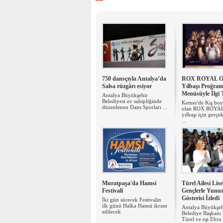
750 dansçıyla Antalya’da
ROX ROYAL Ot
Salsa rüzgârı esiyor
Yılbaşı Proğram
Menüsüyle İlgi 
Antalya Büyükşehir
Belediyesi ev sahipliğinde
Kemer'de Kış boy
düzenlenen Dans Sporları ...
olan ROX ROYAL
yılbaşı için gerçek
...
Muratpaşa'da Hamsi
Türel Ailesi Lise
Festivali
Gençlerle Yunu
Gösterisi İzledi
İki gün sürecek Festivalin
ilk günü Halka Hamsi ikram
Antalya Büyükşeh
edilecek
Belediye Başkanı
Türel ve eşi Ebru 