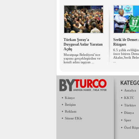
Türkan Şoray'a
Serik'de Demet 
Duygusal Anlar Yaratan
Rüzgarı
Açılış
6.5 yıllık evliliği
önce bitiren Dem
Muratpaşa Belediyesi’nce
Akalın,Serik Bele
yapımı gerçekleştirilen ve
...
kendi adını taşıyan ...
•
Antalya
•
•
Künye
KKTC
•
İletişim
•
Türkiye
•
Reklam
•
Dünya
•
Sitene EKle
•
Spor
•
Özel Röp