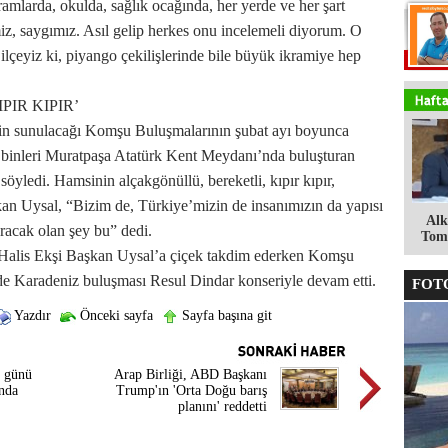
ramlarda, okulda, sağlık ocağında, her yerde ve her şart
miz, saygımız. Asıl gelip herkes onu incelemeli diyorum. O
r ilçeyiz ki, piyango çekilişlerinde bile büyük ikramiye hep
PIR KIPIR’
lerin sunulacağı Komşu Buluşmalarının şubat ayı boyunca
 binleri Muratpaşa Atatürk Kent Meydanı’nda buluşturan
söyledi. Hamsinin alçakgönüllü, bereketli, kıpır kıpır,
kan Uysal, “Bizim de, Türkiye’mizin de insanımızın da yapısı
Alk
uracak olan şey bu” dedi.
Tomg
Halis Ekşi Başkan Uysal’a çiçek takdim ederken Komşu
de Karadeniz buluşması Resul Dindar konseriyle devam etti.
FOTO
Yazdır
Önceki sayfa
Sayfa başına git
t günü
Arap Birliği, ABD Başkanı
nda
Trump'ın 'Orta Doğu barış
planını' reddetti