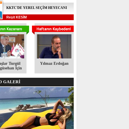
KKTC'DE YEREL SEÇİM HEYECANI
Reşit KESİM
ışlar Turgül
Yılmaz Erdoğan
üsehan İçin
 GALERİ