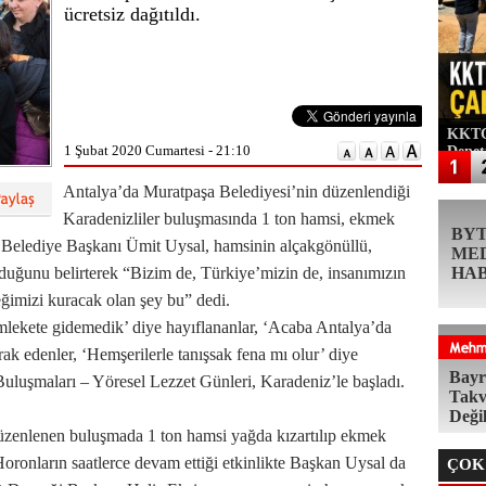
ücretsiz dağıtıldı.
KKTC'
1 Şubat 2020 Cumartesi - 21:10
Denet
Antalya’da Muratpaşa Belediyesi’nin düzenlendiği
Karadenizliler buluşmasında 1 ton hamsi, ekmek
BY
en Belediye Başkanı Ümit Uysal, hamsinin alçakgönüllü,
ME
k olduğunu belirterek “Bizim de, Türkiye’mizin de, insanımızın
HA
eğimizi kuracak olan şey bu” dedi.
lekete gidemedik’ diye hayıflananlar, ‘Acaba Antalya’da
ak edenler, ‘Hemşerilerle tanışsak fena mı olur’ diye
Bayr
Buluşmaları – Yöresel Lezzet Günleri, Karadeniz’le başladı.
Takv
Deği
zenlenen buluşmada 1 ton hamsi yağda kızartılıp ekmek
 Horonların saatlerce devam ettiği etkinlikte Başkan Uysal da
ÇOK