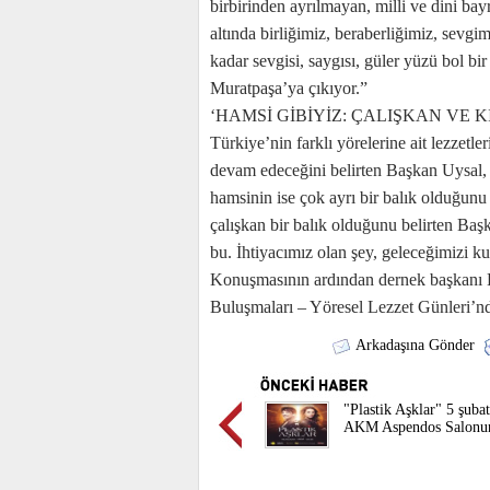
birbirinden ayrılmayan, milli ve dini bay
altında birliğimiz, beraberliğimiz, sevgi
kadar sevgisi, saygısı, güler yüzü bol bi
Muratpaşa’ya çıkıyor.”
‘HAMSİ GİBİYİZ: ÇALIŞKAN VE KI
Türkiye’nin farklı yörelerine ait lezzet
devam edeceğini belirten Başkan Uysal,
hamsinin ise çok ayrı bir balık olduğunu 
çalışkan bir balık olduğunu belirten Baş
bu. İhtiyacımız olan şey, geleceğimizi k
Konuşmasının ardından dernek başkanı 
Buluşmaları – Yöresel Lezzet Günleri’n
Arkadaşına Gönder
"Plastik Aşklar" 5 şuba
AKM Aspendos Salonu