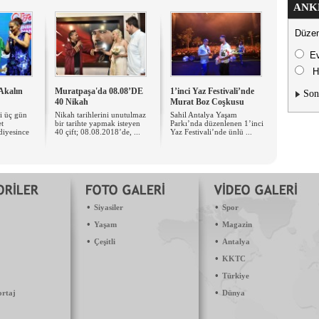
ANK
Düzen
E
H
Akalın
Muratpaşa'da ​08.08’DE
1’inci Yaz Festivali’nde
Son
40 Nikah
Murat Boz Coşkusu
ni üç gün
Nikah tarihlerini unutulmaz
Sahil Antalya Yaşam
et
bir tarihte yapmak isteyen
Parkı’nda düzenlenen 1’inci
diyesince
40 çift; 08.08.2018’de, ...
Yaz Festivali’nde ünlü ...
•
•
Siyasiler
Spor
•
•
Yaşam
Magazin
•
•
Çeşitli
Antalya
•
KKTC
•
Türkiye
•
ortaj
Dünya