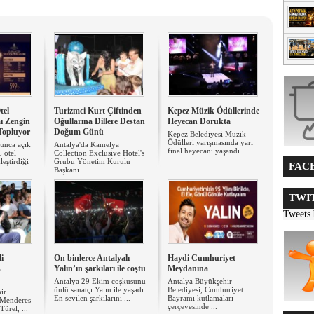
el
Turizmci Kurt Çiftinden
Kepez Müzik Ödüllerinde
ı Zengin
Oğullarına Dillere Destan
Heyecan Dorukta
Topluyor
Doğum Günü
Kepez Belediyesi Müzik
Ödülleri yarışmasında yarı
unca açık
Antalya'da Kamelya
final heyecanı yaşandı. ...
 otel
Collection Exclusive Hotel's
leştirdiği
Grubu Yönetim Kurulu
FACE
Başkanı ...
TWIT
Tweets
li
On binlerce Antalyalı
Haydi Cumhuriyet
s
Yalın’ın şarkıları ile coştu
Meydanına
Antalya 29 Ekim coşkusunu
Antalya Büyükşehir
ünlü sanatçı Yalın ile yaşadı.
Belediyesi, Cumhuriyet
ir
En sevilen şarkılarını ...
Bayramı kutlamaları
 Menderes
çerçevesinde ...
Türel, ...